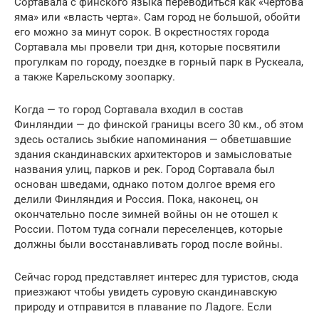
Сортавала с финского языка переводиться как «чёртова
яма» или «власть черта». Сам город не большой, обойти
его можно за минут сорок. В окрестностях города
Сортавала мы провели три дня, которые посвятили
прогулкам по городу, поездке в горный парк в Рускеала,
а также Карельскому зоопарку.
Когда — то город Сортавала входил в состав
Финляндии — до финской границы всего 30 км., об этом
здесь остались зыбкие напоминания — обветшавшие
здания скандинавских архитекторов и замысловатые
названия улиц, парков и рек. Город Сортавала был
основан шведами, однако потом долгое время его
делили Финляндия и Россия. Пока, наконец, он
окончательно после зимней войны он не отошел к
России. Потом туда согнали переселенцев, которые
должны были восстанавливать город после войны.
Сейчас город представляет интерес для туристов, сюда
приезжают чтобы увидеть суровую скандинавскую
природу и отправится в плавание по Ладоге. Если