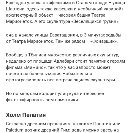
Ещё одна улочка с кафешками в Старом городе – улица
Шавтени, здесь также кафешки и необычный «кривой»
архитектурный объект – часовая башня Театра
Марионеток. А это скульптура «Веселящихся грузин»,
она в начале улицы Бараташвили, в 3 минутах ходьбы
от Театра Марионеток. Там же рядом – «Фонарщик».
Вообще, в Тбилиси множество различных скульптур,
недалеко от площади Авлабари стоит памятник героям
фильма «Мимино», так что у вас запросто может
появиться болезнь-мания –обязательно
сфотографировать все встречающиеся скульптуры.
Но по мне, сам колорит улиц куда интереснее
фотографировать, чем памятники.
Холм Палатин
Согласно древним преданиям, на холме Палатин или
Palatium возник древний Рим: ведь именно здесь на