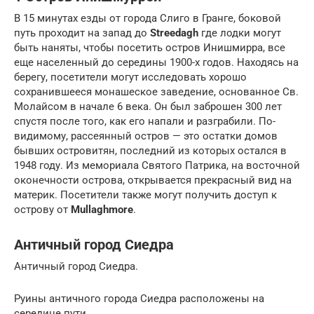
В 15 минутах езды от города Слиго в Гранге, боковой
путь проходит на запад до
Streedagh
где лодки могут
быть наняты, чтобы посетить остров Инишмирра, все
еще населенный до середины 1900-х годов. Находясь на
берегу, посетители могут исследовать хорошо
сохранившееся монашеское заведение, основанное Св.
Молайсом в начале 6 века. Он был заброшен 300 лет
спустя после того, как его напали и разграбили. По-
видимому, рассеянный остров — это остатки домов
бывших островитян, последний из которых остался в
1948 году. Из мемориала Святого Патрика, на восточной
оконечности острова, открывается прекрасный вид на
материк. Посетители также могут получить доступ к
острову от
Mullaghmore
.
Античный город Сиедра
Античный город Сиедра.
Руины античного города Сиедра расположены на
середине пути