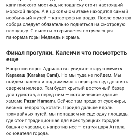
капитанского мостика, неподалеку стоит настоящий
морской якорь. А в цокольном этаже находится самый
необычный музей – катастроф на водах. После осмотра
собора следует обязательно подняться на смотровую
площадку. С высоты открывается потрясающая
панорама горы Медведь и храма.
Финал прогулки. Калеичи что посмотреть
еще
Напротив ворот Адриана вы увидите старую
мечеть
Каракаш (Karakaş Cami).
Но мы туда не пойдем. Мы
пойдем налево и поднимемся к перекрестку, где опять
свернем налево. Там будет крытый восточный базар
для туристов, а перед ним — историческое здание
хамама
Pazar Hamamı
. Сейчас там продают сувениры,
весьма недорого, кстати. Пройдя дальше вдоль
трамвайных путей, мы попадаем на еще одну площадь,
где стоит традиционная для всех турецких городов
башня с часами, а напротив нее — статуя царя Аттала,
основателя города.