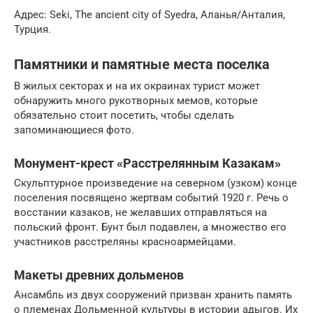
Адрес: Seki, The ancient city of Syedra, Аланья/Анталия,
Турция.
Памятники и памятные места поселка
В жилых секторах и на их окраинах турист может
обнаружить много рукотворных мемов, которые
обязательно стоит посетить, чтобы сделать
запоминающиеся фото.
Монумент-крест «Расстрелянным Казакам»
Скульптурное произведение на северном (узком) конце
поселения посвящено жертвам событий 1920 г. Речь о
восстании казаков, не желавших отправляться на
польский фронт. Бунт был подавлен, а множество его
участников расстреляны красноармейцами.
Макеты древних дольменов
Ансамбль из двух сооружений призван хранить память
о племенах Дольменной культуры в истории адыгов. Их