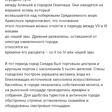
между Аланьей и городом Газипаша. Они находятся на
вершине холма, который
возвышается над побережьем Средиземного моря.
Археологи предполагают, что основание
этого поселения можно отнести к периоду между VII и III
веками
до нашей эры. Древние развалины, оставшиеся от
некогда оживленного города,
относятся ко
времени его расцвета – со II по IV век нашей эры.
В тот период город Сиедра был торговым центром и
крупным портом с населением 5 тысяч жителей. Стены
городских построек украшала мозаика, вода из
близлежащих источников заполняла искусственные
бассейны, в городе чеканилась собственная монета, а
на рыночной площади проводились ярмарки и
собрания. Для удобства туристов в античном городе
обустроены ступени, установлены скамейки и
оборудованы смотровые площадки.