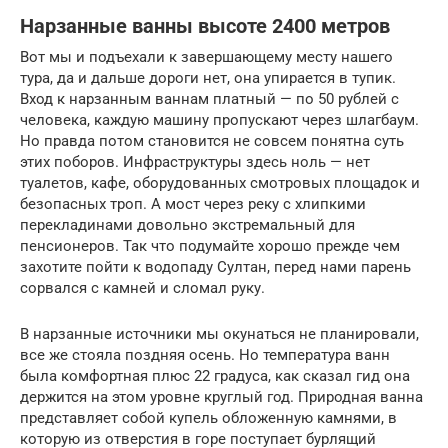
Нарзанные ванны высоте 2400 метров
Вот мы и подъехали к завершающему месту нашего
тура, да и дальше дороги нет, она упирается в тупик.
Вход к нарзанным ваннам платный — по 50 рублей с
человека, каждую машину пропускают через шлагбаум.
Но правда потом становится не совсем понятна суть
этих поборов. Инфраструктуры здесь ноль — нет
туалетов, кафе, оборудованных смотровых площадок и
безопасных троп. А мост через реку с хлипкими
перекладинами довольно экстремальный для
пенсионеров. Так что подумайте хорошо прежде чем
захотите пойти к водопаду Султан, перед нами парень
сорвался с камней и сломал руку.
В нарзанные источники мы окунаться не планировали,
все же стояла поздняя осень. Но температура ванн
была комфортная плюс 22 градуса, как сказал гид она
держится на этом уровне круглый год. Природная ванна
представляет собой купель обложенную камнями, в
которую из отверстия в горе поступает бурлящий