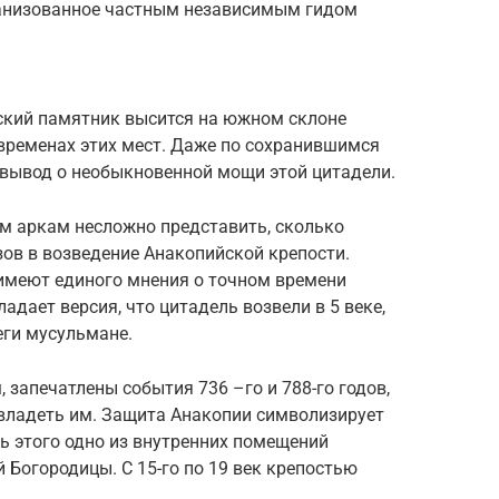
ганизованное частным независимым гидом
ский памятник высится на южном склоне
 временах этих мест. Даже по сохранившимся
вывод о необыкновенной мощи этой цитадели.
ым аркам несложно представить, сколько
ов в возведение Анакопийской крепости.
 имеют единого мнения о точном времени
адает версия, что цитадель возвели в 5 веке,
еги мусульмане.
, запечатлены события 736 –го и 788-го годов,
владеть им. Защита Анакопии символизирует
ть этого одно из внутренних помещений
 Богородицы. С 15-го по 19 век крепостью