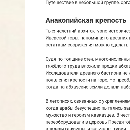
Путешествие в небольшой группе, ор
Анакопийская крепость
Тысячелетний архитектурно-историче
Иверской горы, напоминая о древних
остаткам сооружения можно сделать 
Судя по толщине стен, многочисленн
тяжёлого труда вложили предки абхаз
Исследователи древнего бастиона не
появления крепости на горе. Но преобл
когда на абхазские земли делали наб
В летописях, связанных с укреплением
когда арабы безуспешно пытались за
мужество и героизм кавказцев. В чес
переоборудовали в церковь Пресвятой
владели генуэзцы, итальянцы, турки.