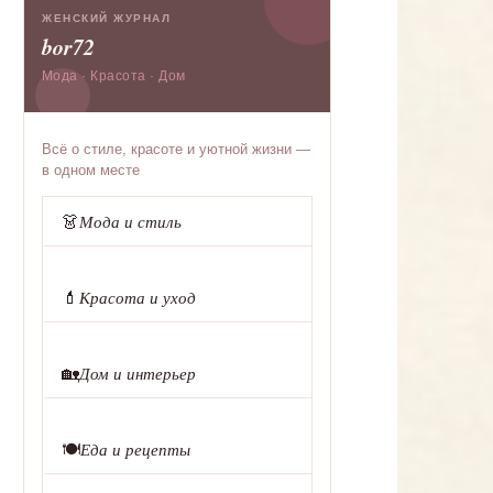
ЖЕНСКИЙ ЖУРНАЛ
bor72
Мода · Красота · Дом
Всё о стиле, красоте и уютной жизни —
в одном месте
👗
Мода и стиль
💄
Красота и уход
🏡
Дом и интерьер
🍽️
Еда и рецепты