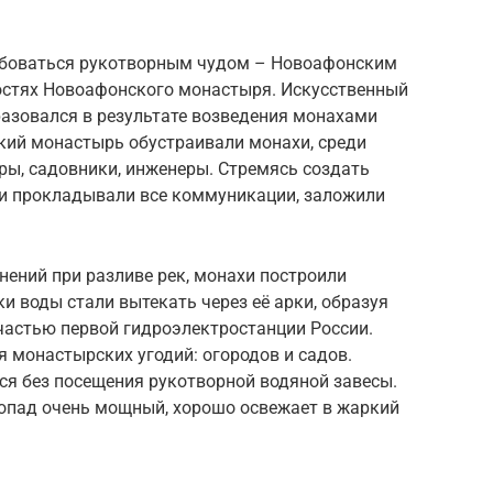
любоваться рукотворным чудом – Новоафонским
остях Новоафонского монастыря. Искусственный
разовался в результате возведения монахами
кий монастырь обустраивали монахи, среди
ры, садовники, инженеры. Стремясь создать
и прокладывали все коммуникации, заложили
ений при разливе рек, монахи построили
и воды стали вытекать через её арки, образуя
частью первой гидроэлектростанции России.
 монастырских угодий: огородов и садов.
тся без посещения рукотворной водяной завесы.
опад очень мощный, хорошо освежает в жаркий