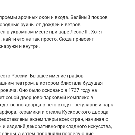
проёмы арочных окон и входа. Зелёный покров
ородные руины от дождей и ветров.
н в укромном месте при царе Леоне III. Хотя
 найти его не так просто. Сюда привозят
снаружи и внутри.
место России. Бывшее имение графов
шним театром, в котором блистала будущая
овича. Оно было основано в 1737 году на
яет собой дворцово-парковый комплекс в
едственно дворца в него входят регулярный парк
арфора, керамики и стекла Кусковского дворца
представлены экземпляры всех стран, начиная с
 и изделий декоративно-прикладного искусства,
дельцы, а затем пополняли последующие