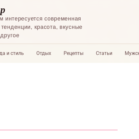
ор
ем интересуется современная
тенденции, красота, вкусные
 другое
да и стиль
Отдых
Рецепты
Статьи
Мужск