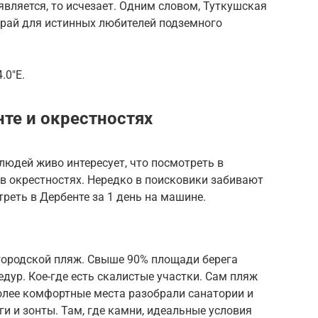
является, то исчезает. Одним словом, Туткушская
 рай для истинных любителей подземного
.0″E.
те и окрестностях
людей живо интересует, что посмотреть в
в окрестностях. Нередко в поисковики забивают
реть в Дербенте за 1 день на машине.
 городской пляж. Свыше 90% площади берега
дур. Кое-где есть скалистые участки. Сам пляж
олее комфортные места разобрали санатории и
и и зонты. Там, где камни, идеальные условия