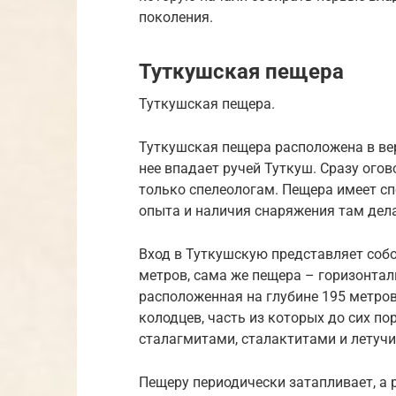
поколения.
Туткушская пещера
Туткушская пещера.
Туткушская пещера расположена в верх
нее впадает ручей Туткуш. Сразу ого
только спелеологам. Пещера имеет сп
опыта и наличия снаряжения там дела
Вход в Туткушскую представляет собо
метров, сама же пещера – горизонта
расположенная на глубине 195 метров,
колодцев, часть из которых до сих по
сталагмитами, сталактитами и лету
Пещеру периодически затапливает, а 