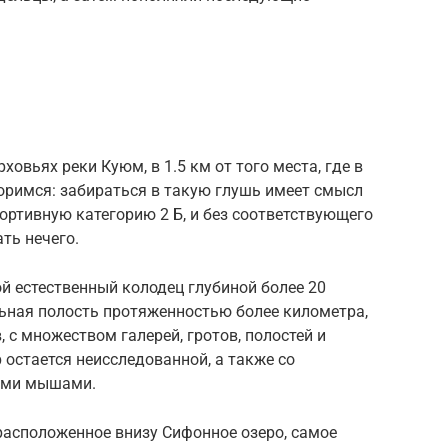
овьях реки Куюм, в 1.5 км от того места, где в
воримся: забираться в такую глушь имеет смысл
ортивную категорию 2 Б, и без соответствующего
ть нечего.
й естественный колодец глубиной более 20
льная полость протяженностью более километра,
 с множеством галерей, гротов, полостей и
р остается неисследованной, а также со
чими мышами.
расположенное внизу Сифонное озеро, самое