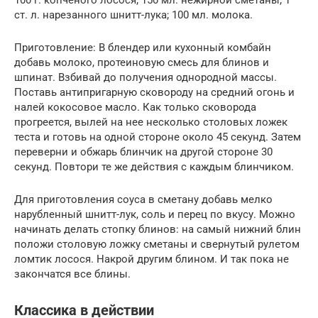
100 г. копченого лосося; 150 мл. нежирной сметаны; 1
ст. л. нарезанного шнитт-лука; 100 мл. молока.
Приготовление: В блендер или кухонный комбайн
добавь молоко, протеиновую смесь для блинов и
шпинат. Взбивай до получения однородной массы.
Поставь антипригарную сковороду на средний огонь и
налей кокосовое масло. Как только сковорода
прогреется, вылей на нее несколько столовых ложек
теста и готовь на одной стороне около 45 секунд. Затем
переверни и обжарь блинчик на другой стороне 30
секунд. Повтори те же действия с каждым блинчиком.
Для приготовления соуса в сметану добавь мелко
нарубленный шнитт-лук, соль и перец по вкусу. Можно
начинать делать стопку блинов: на самый нижний блин
положи столовую ложку сметаны и свернутый рулетом
ломтик лосося. Накрой другим блином. И так пока не
закончатся все блины.
Классика в действии