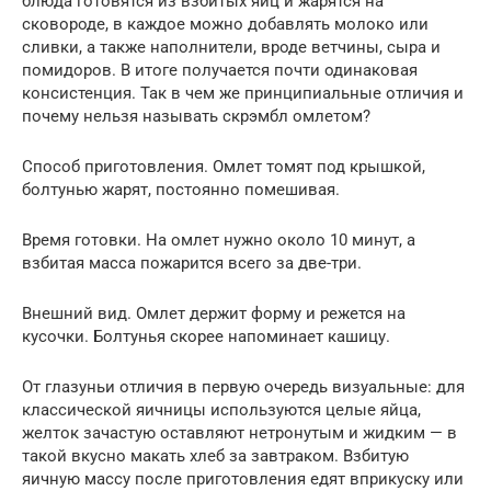
блюда готовятся из взбитых яиц и жарятся на
сковороде, в каждое можно добавлять молоко или
сливки, а также наполнители, вроде ветчины, сыра и
помидоров. В итоге получается почти одинаковая
консистенция. Так в чем же принципиальные отличия и
почему нельзя называть скрэмбл омлетом?
Способ приготовления. Омлет томят под крышкой,
болтунью жарят, постоянно помешивая.
Время готовки. На омлет нужно около 10 минут, а
взбитая масса пожарится всего за две-три.
Внешний вид. Омлет держит форму и режется на
кусочки. Болтунья скорее напоминает кашицу.
От глазуньи отличия в первую очередь визуальные: для
классической яичницы используются целые яйца,
желток зачастую оставляют нетронутым и жидким — в
такой вкусно макать хлеб за завтраком. Взбитую
яичную массу после приготовления едят вприкуску или