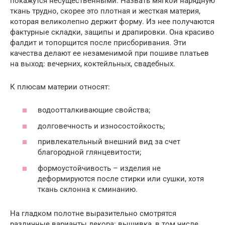
покажутся несущественными. Назвать мягкой нарядную
ткань трудно, скорее это плотная и жесткая материя,
которая великолепно держит форму. Из нее получаются
фактурные складки, защипы и драпировки. Она красиво
фалдит и топорщится после присборивания. Эти
качества делают ее незаменимой при пошиве платьев
на выход: вечерних, коктейльных, свадебных.
К плюсам материи относят:
водоотталкивающие свойства;
долговечность и износостойкость;
привлекательный внешний вид за счет
благородной глянцевитости;
формоустойчивость – изделия не
деформируются после стирки или сушки, хотя
ткань склонна к сминанию.
На гладком полотне выразительно смотрятся
различные варианты декора: вышивка, в том числе