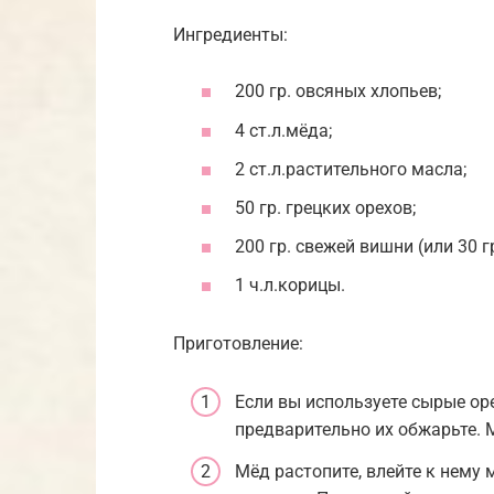
Ингредиенты:
200 гр. овсяных хлопьев;
4 ст.л.мёда;
2 ст.л.растительного масла;
50 гр. грецких орехов;
200 гр. свежей вишни (или 30 г
1 ч.л.корицы.
Приготовление:
Если вы используете сырые оре
предварительно их обжарьте. 
Мёд растопите, влейте к нему 