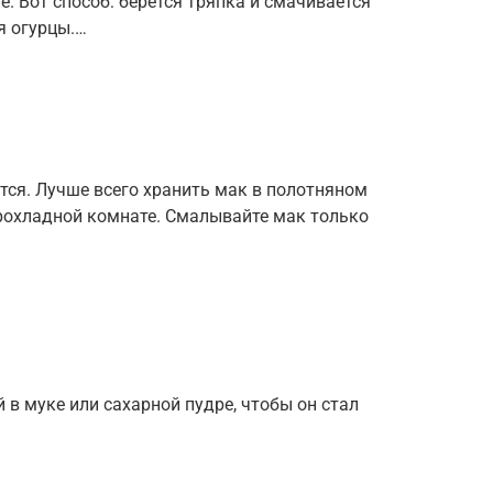
. Вот способ: берется тряпка и смачивается
я огурцы.…
ится. Лучше всего хранить мак в полотняном
рохладной комнате. Смалывайте мак только
 в муке или сахарной пудре, чтобы он стал