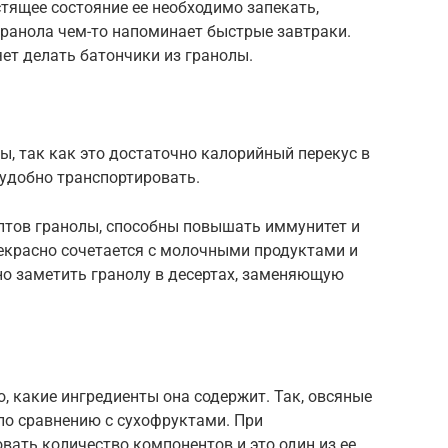
стящее состояние ее необходимо запекать,
гранола чем-то напоминает быстрые завтраки.
ет делать батончики из гранолы.
ты, так как это достаточно калорийный перекус в
ь удобно транспортировать.
ептов гранолы, способны повышать иммунитет и
екрасно сочетается с молочными продуктами и
о заметить гранолу в десертах, заменяющую
о, какие ингредиенты она содержит. Так, овсяные
по сравнению с сухофруктами. При
ать количество компонентов и это один из ее