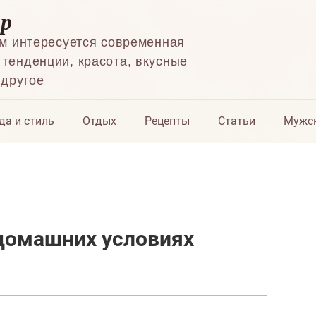
ор
ем интересуется современная
тенденции, красота, вкусные
 другое
да и стиль
Отдых
Рецепты
Статьи
Мужск
 домашних условиях