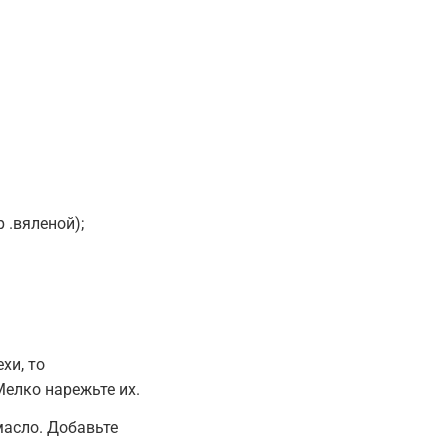
р .вяленой);
хи, то
Мелко нарежьте их.
масло. Добавьте