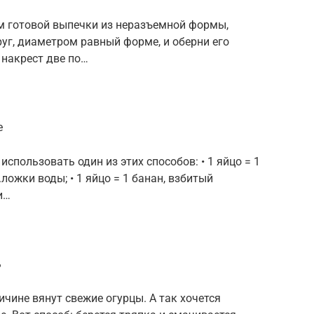
м готовой выпечки из неразъемной формы,
уг, диаметром равный форме, и оберни его
 накрест две по…
е
спользовать один из этих способов: • 1 яйцо = 1
ложки воды; • 1 яйцо = 1 банан, взбитый
и…
ь
ичине вянут свежие огурцы. А так хочется