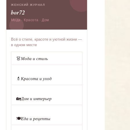
ЖЕНСКИЙ ЖУРНАЛ
bor72
Мода · Красота · Дом
Всё о стиле, красоте и уютной жизни —
в одном месте
👗
Мода и стиль
💄
Красота и уход
🏡
Дом и интерьер
🍽️
Еда и рецепты