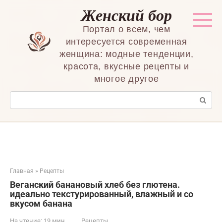
Перейти
Женский бор
к
контенту
Портал о всем, чем
интересуется современная
женщина: модные тенденции,
красота, вкусные рецепты и
многое другое
Поиск:
Главная
»
Рецепты
Веганский банановый хлеб без глютена.
идеально текстурированный, влажный и со
вкусом банана
На чтение:
19 мин
Рецепты