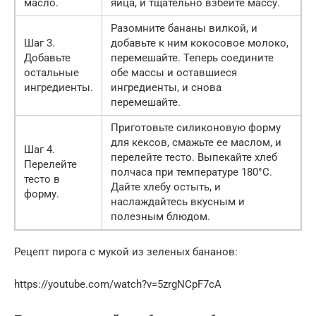
масло.
яйца, и тщательно взбейте массу.
Разомните бананы вилкой, и
Шаг 3.
добавьте к ним кокосовое молоко,
Добавьте
перемешайте. Теперь соедините
остальные
обе массы и оставшиеся
ингредиенты.
ингредиенты, и снова
перемешайте.
Приготовьте силиконовую форму
для кексов, смажьте ее маслом, и
Шаг 4.
перелейте тесто. Выпекайте хлеб
Перелейте
полчаса при температуре 180°С.
тесто в
Дайте хлебу остыть, и
форму.
наслаждайтесь вкусным и
полезным блюдом.
Рецепт пирога с мукой из зеленых бананов:
https://youtube.com/watch?v=5zrgNCpF7cA