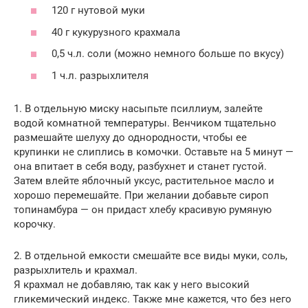
120 г нутовой муки
40 г кукурузного крахмала
0,5 ч.л. соли (можно немного больше по вкусу)
1 ч.л. разрыхлителя
1. В отдельную миску насыпьте псиллиум, залейте
водой комнатной температуры. Венчиком тщательно
размешайте шелуху до однородности, чтобы ее
крупинки не слиплись в комочки. Оставьте на 5 минут —
она впитает в себя воду, разбухнет и станет густой.
Затем влейте яблочный уксус, растительное масло и
хорошо перемешайте. При желании добавьте сироп
топинамбура — он придаст хлебу красивую румяную
корочку.
2. В отдельной емкости смешайте все виды муки, соль,
разрыхлитель и крахмал.
Я крахмал не добавляю, так как у него высокий
гликемический индекс. Также мне кажется, что без него