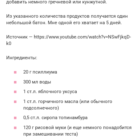
добавить немного гречневой или кунжутной.
Из указанного количества продуктов получается один
небольшой батон. Мне одной его хватает на 5 дней.
Источник — https://www.youtube.com/watch?v=NSwFjkqD-
k0
Ингредиенты:
20 г псиллиума
300 мл воды
1 ст.л. яблочного уксуса
1 ст.л. горчичного масла (или обычного
подсолнечного)
0,5 ст.л. сиропа топинамбура
120 г рисовой муки (и еще немного понадобится
при замешивании теста)