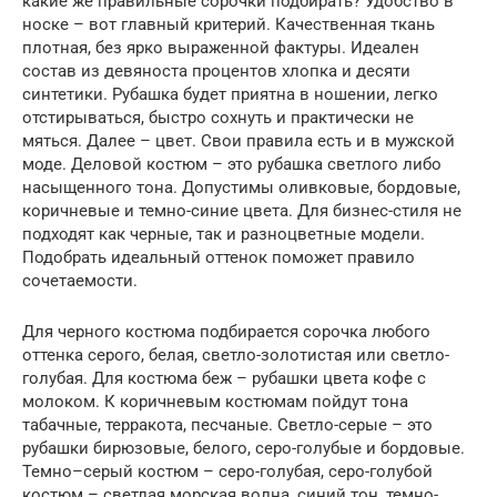
какие же правильные сорочки подбирать? Удобство в
носке – вот главный критерий. Качественная ткань
плотная, без ярко выраженной фактуры. Идеален
состав из девяноста процентов хлопка и десяти
синтетики. Рубашка будет приятна в ношении, легко
отстирываться, быстро сохнуть и практически не
мяться. Далее – цвет. Свои правила есть и в мужской
моде. Деловой костюм – это рубашка светлого либо
насыщенного тона. Допустимы оливковые, бордовые,
коричневые и темно-синие цвета. Для бизнес-стиля не
подходят как черные, так и разноцветные модели.
Подобрать идеальный оттенок поможет правило
сочетаемости.
Для черного костюма подбирается сорочка любого
оттенка серого, белая, светло-золотистая или светло-
голубая. Для костюма беж – рубашки цвета кофе с
молоком. К коричневым костюмам пойдут тона
табачные, терракота, песчаные. Светло-серые – это
рубашки бирюзовые, белого, серо-голубые и бордовые.
Темно–серый костюм – серо-голубая, серо-голубой
костюм – светлая морская волна, синий тон, темно-