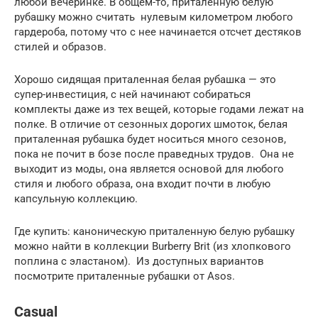
любой вечеринке. В общем-то, приталенную белую
рубашку можно считать нулевым километром любого
гардероба, потому что с нее начинается отсчет дестяков
стилей и образов.
Хорошо сидящая приталенная белая рубашка — это
супер-инвестиция, с ней начинают собираться
комплекты даже из тех вещей, которые годами лежат на
полке. В отличие от сезонных дорогих шмоток, белая
приталенная рубашка будет носиться много сезонов,
пока не почит в бозе после праведных трудов. Она не
выходит из моды, она является основой для любого
стиля и любого образа, она входит почти в любую
капсульную коллекцию.
Где купить: каноническую приталенную белую рубашку
можно найти в коллекции Burberry Brit (из хлопкового
поплина с эластаном). Из доступных вариантов
посмотрите приталенные рубашки от Asos.
Casual