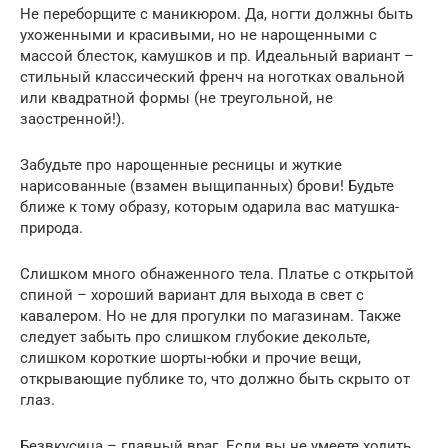
Не переборщите с маникюром. Да, ногти должны быть
ухоженными и красивыми, но не нарощенными с
массой блесток, камушков и пр. Идеальный вариант –
стильный классический френч на ноготках овальной
или квадратной формы (не треугольной, не
заостренной!).
Забудьте про нарощенные ресницы и жуткие
нарисованные (взамен выщипанных) брови! Будьте
ближе к тому образу, которым одарила вас матушка-
природа.
Слишком много обнаженного тела. Платье с открытой
спиной – хороший вариант для выхода в свет с
кавалером. Но не для прогулки по магазинам. Также
следует забыть про слишком глубокие декольте,
слишком короткие шорты-юбки и прочие вещи,
открывающие публике то, что должно быть скрыто от
глаз.
Безвкусица – главный враг. Если вы не умеете ходить