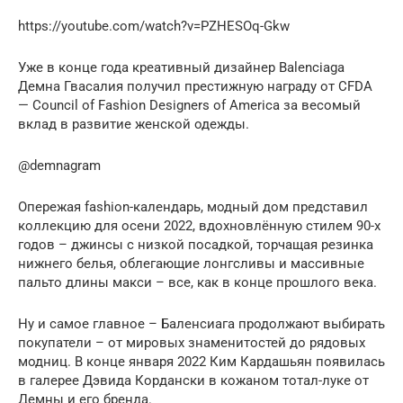
https://youtube.com/watch?v=PZHESOq-Gkw
Уже в конце года креативный дизайнер Balenciaga
Демна Гвасалия получил престижную награду от CFDA
— Council of Fashion Designers of America за весомый
вклад в развитие женской одежды.
@demnagram
Опережая fashion-календарь, модный дом представил
коллекцию для осени 2022, вдохновлённую стилем 90-х
годов – джинсы с низкой посадкой, торчащая резинка
нижнего белья, облегающие лонгсливы и массивные
пальто длины макси – все, как в конце прошлого века.
Ну и самое главное – Баленсиага продолжают выбирать
покупатели – от мировых знаменитостей до рядовых
модниц. В конце января 2022 Ким Кардашьян появилась
в галерее Дэвида Кордански в кожаном тотал-луке от
Демны и его бренда.