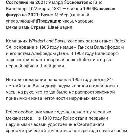
Состояние на 2021:
9 млрд $
Основатель:
Ганс
Вильсдорф
(
22 марта 1881 — 6 июля 1960)
Ключевая
фигура на 2021:
Бруно Мейер (главный
управляющий)
Продукция:
часы, часовые
механизмы
Страна:
Швейцария
Компания
Wilsdorf and Davis,
которая затем станет Rolex
SA, основана в 1905 году немцем Гансом Вильсфордом
и его зятем Альфредом Дави. В 1908 году Вильсдорф
зарегистрировал товарный знак «Rolex» и открыл
первый офис в Швейцарии.
История компании началась в 1905 году, когда 24-
летний Ганс Вильсдорф задумывается о идеи носить
часы на руке, что тогда было не распространенной
привычкой из-за неточности наручных часов
Rolex особое внимание уделял качеству часовых
механизмов — в 1910 году Rolex стали первыми
наручными часами удостоенные Сертификата
хронометрической точности, а четыре года спустя часам