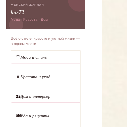
ЖЕНСКИЙ ЖУРНАЛ
bor72
Мода · Красота · Дом
Всё о стиле, красоте и уютной жизни —
в одном месте
👗
Мода и стиль
💄
Красота и уход
🏡
Дом и интерьер
🍽️
Еда и рецепты