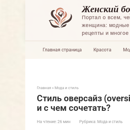
Перейти
Женский б
к
контенту
Портал о всем, ч
женщина: модные 
рецепты и многое
Главная страница
Красота
Мо
Главная
»
Мода и стиль
Стиль оверсайз (overs
и с чем сочетать?
На чтение:
26 мин
Рубрика:
Мода и стиль