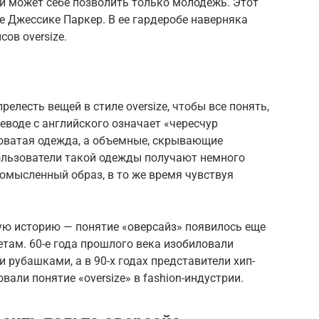
щи может себе позволить только молодежь. Этот
ре Джессике Паркер. В ее гардеробе наверняка
ов oversize.
елесть вещей в стиле oversize, чтобы все понять,
реводе с английского означает «чересчур
оватая одежда, а объемные, скрывающие
ользователи такой одежды получают немного
омысленный образ, в то же время чувствуя
ую историю — понятие «оверсайз» появилось еще
етам. 60-е года прошлого века изобиловали
рубашками, а в 90-х годах представители хип-
али понятие «oversize» в fashion-индустрии.