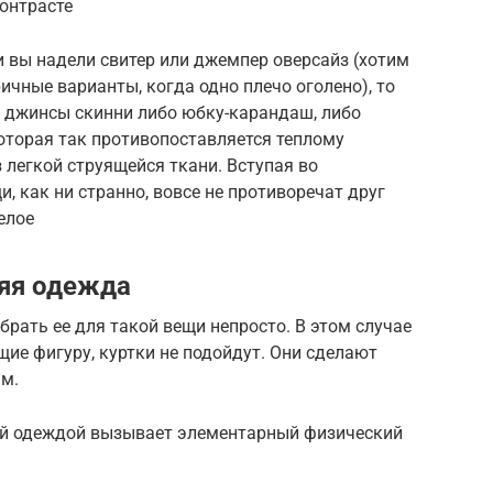
контрасте
ли вы надели свитер или джемпер оверсайз (хотим
чные варианты, когда одно плечо оголено), то
ь джинсы скинни либо юбку-карандаш, либо
оторая так противопоставляется теплому
 легкой струящейся ткани. Вступая во
, как ни странно, вовсе не противоречат друг
елое
няя одежда
брать ее для такой вещи непросто. В этом случае
щие фигуру, куртки не подойдут. Они сделают
м.
ей одеждой вызывает элементарный физический