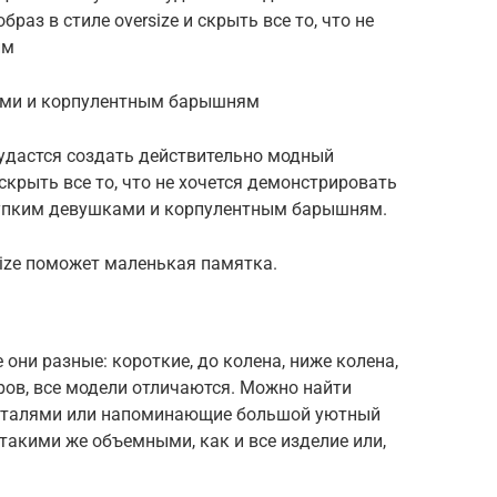
аз в стиле oversize и скрыть все то, что не
им
ами и корпулентным барышням
 удастся создать действительно модный
 скрыть все то, что не хочется демонстрировать
упким девушками и корпулентным барышням.
size поможет маленькая памятка.
 они разные: короткие, до колена, ниже колена,
ров, все модели отличаются. Можно найти
еталями или напоминающие большой уютный
 такими же объемными, как и все изделие или,