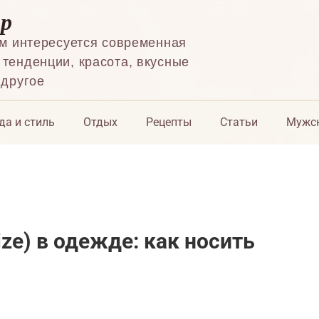
ор
ем интересуется современная
тенденции, красота, вкусные
 другое
да и стиль
Отдых
Рецепты
Статьи
Мужск
ize) в одежде: как носить