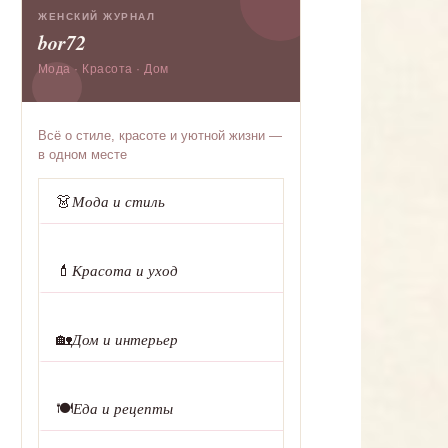
ЖЕНСКИЙ ЖУРНАЛ
bor72
Мода · Красота · Дом
Всё о стиле, красоте и уютной жизни —
в одном месте
👗
Мода и стиль
💄
Красота и уход
🏡
Дом и интерьер
🍽️
Еда и рецепты