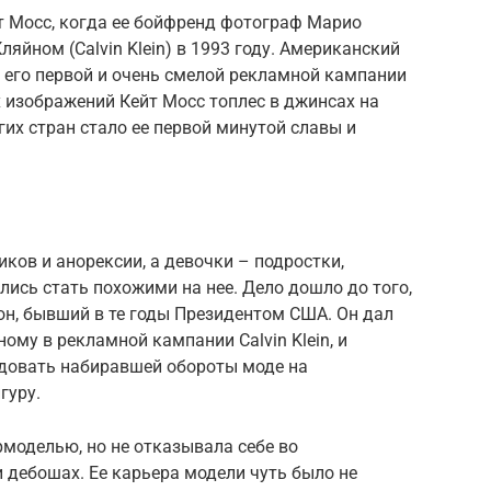
т Мосс, когда ее бойфренд фотограф Марио
яйном (Calvin Klein) в 1993 году. Американский
 его первой и очень смелой рекламной кампании
 изображений Кейт Мосс топлес в джинсах на
их стран стало ее первой минутой славы и
ков и анорексии, а девочки – подростки,
лись стать похожими на нее. Дело дошло до того,
он, бывший в те годы Президентом США. Он дал
ому в рекламной кампании Calvin Klein, и
довать набиравшей обороты моде на
гуру.
рмоделью, но не отказывала себе во
 дебошах. Ее карьера модели чуть было не