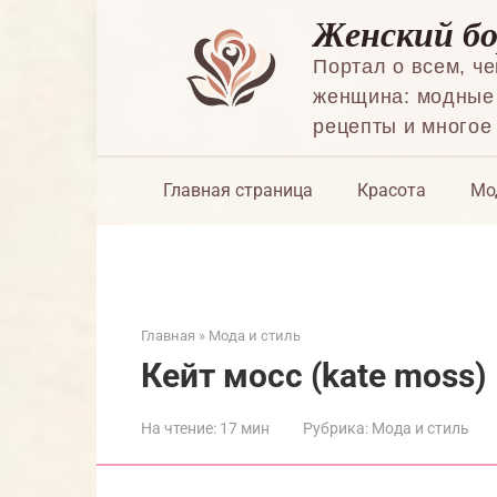
Перейти
Женский б
к
контенту
Портал о всем, ч
женщина: модные 
рецепты и многое
Главная страница
Красота
Мо
Главная
»
Мода и стиль
Кейт мосс (kate moss)
На чтение:
17 мин
Рубрика:
Мода и стиль