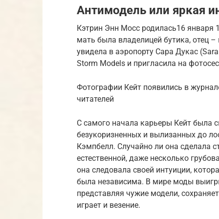
Антимодель или яркая и
Кэтрин Энн Мосс родилась16 января 1
мать была владелицей бутика, отец –
увидела в аэропорту Сара Дукас (Sar
Storm Models и пригласила на фотосе
Фотографии Кейт появились в журнале
читателей
С самого начала карьеры Кейт была 
безукоризненных и вылизанных до л
Кэмпбелл. Случайно ли она сделала ст
естественной, даже несколько грубова
она следовала своей интуиции, которая
была независима. В мире моды выигры
представляя чужие модели, сохраняе
играет и везение.