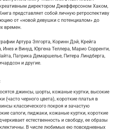
с креативным директором Джефферсоном Хаком,
Книга представляет собой личную ретроспективу
юцию от «новой девушки с потенциалом» до
х времен.
рафии Артура Элгорта, Коринн Дэй, Крейга
 Инез и Винуд, Юргена Теллера, Марио Сорренти,
Найта, Патрика Демаршелье, Питера Линдберга,
ичардсон и другие.
с
осятся джинсы, шорты, кожаные куртки, высокие
и (часто черного цвета), короткие платья в
жинсы классического покроя и зачастую
окие сапоги, пиджаки, кожаные куртки, короткие
одчеркивает естественность и свободу, ее образы
 эклектичны. В числе любимых ею повседневных