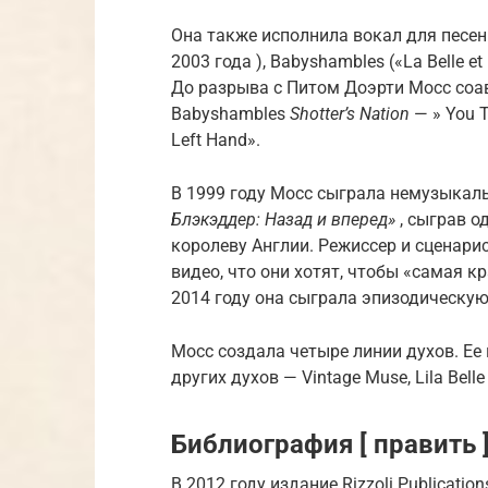
Она также исполнила вокал для песен 
2003 года
),
Babyshambles
(«La Belle et
До разрыва с
Питом Доэрти
Мосс соав
Babyshambles
Shotter’s Nation
— »
You T
Left Hand».
В 1999 году Мосс сыграла немузыкал
Блэкэддер: Назад и вперед»
, сыграв 
королеву Англии.
Режиссер и сценари
видео, что они хотят, чтобы «самая к
2014 году она сыграла эпизодическу
Мосс создала четыре линии духов.
Ее
других духов — Vintage Muse, Lila Belle
Библиография [ править 
В 2012 году издание Rizzoli Publicati