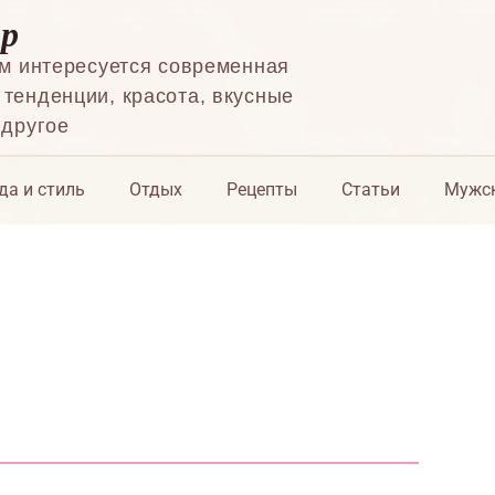
ор
ем интересуется современная
тенденции, красота, вкусные
 другое
да и стиль
Отдых
Рецепты
Статьи
Мужск