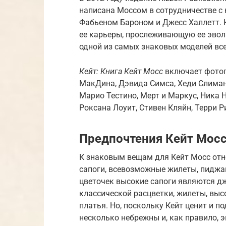
написана Моссом в сотрудничестве 
Фабьеном Бароном и Джесс Халлетт.
ее карьеры, прослеживающую ее эвол
одной из самых знаковых моделей все
Кейт: Книга Кейт Мосс
включает фотог
МакДина, Дэвида Симса, Хеди Слиман,
Марио Тестино, Мерт и Маркус, Ника 
Роксана Лоуит, Стивен Кляйн, Терри Р
Предпочтения Кейт Мос
К знаковым вещам для Кейт Мосс отн
сапоги, всевозможные жилеты, пиджак
цветочек высокие сапоги являются д
классической расцветки, жилеты, выс
платья. Но, поскольку Кейт ценит и п
несколько небрежны и, как правило,