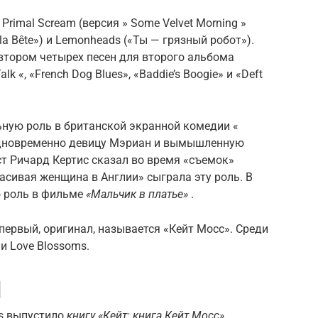
Primal Scream (версия »
Some Velvet Morning
»
 la Bête») и
Lemonheads
(«Ты — грязный робот»).
тором четырех песен для второго альбома
alk
«, «French Dog Blues», «Baddie’s Boogie» и «Deft
ьную роль в британской экранной комедии «
одновременно
девицу Мэриан
и вымышленную
ст
Ричард Кертис
сказал во время «съемок»
расивая женщина в Англии» сыграла эту роль.
В
ю роль в фильме
«Мальчик в платье»
.
 первый, оригинал, называется «Кейт Мосс».
Среди
 и Love Blossoms.
]
ons выпустило
книгу «Кейт: книга Кейт Мосс».