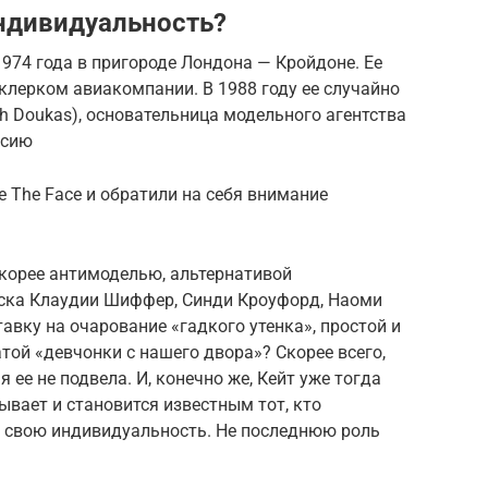
ндивидуальность?
974 года в пригороде Лондона — Кройдоне. Ее
 клерком авиакомпании. В 1988 году ее случайно
ah Doukas), основательница модельного агентства
ссию
 The Face и обратили на себя внимание
скорее антимоделью, альтернативой
оска Клаудии Шиффер, Синди Кроуфорд, Наоми
авку на очарование «гадкого утенка», простой и
той «девчонки с нашего двора»? Скорее всего,
 ее не подвела. И, конечно же, Кейт уже тогда
вает и становится известным тот, кто
т свою индивидуальность. Не последнюю роль