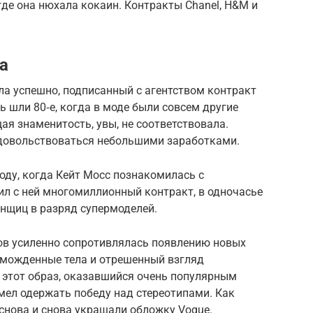
где она нюхала кокаин. Контракты Chanel, H&M и
а
шла успешно, подписанный с агентством контракт
ь шли 80‑е, когда в моде были совсем другие
я знаменитость, увы, не соответствовала.
 довольствоваться небольшими заработками.
году, когда Кейт Мосс познакомилась с
л с ней многомиллионный контракт, в одночасье
нщиц в разряд супермоделей.
дов усиленно сопротивлялась появлению новых
изможденные тела и отрешенный взгляд
 этот образ, оказавшийся очень популярным
умел одержать победу над стереотипами. Как
 снова и снова украшали обложку Vogue.