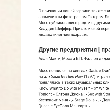
О признании нашей героини также сви
знаменитым фотографом Питером Лин
Мосс публиковались рядом с другими
Клаудия Шиффер. При этом свой перв
двадцатилетнем возрасте.
Другие предприятия [ пра
Алан МакГи, Мосс и Б.П. Фэллон дидже
Мосс появился на
синглах
Oasis
»
Don’
на
альбоме
Be Here Now
(1997), играя 
появлялась в таких музыкальных клип
Know What to Do with Myself
» от
White 
Tonight
»
Элтона Джона
, «Sex with Str
беспокоит меня «,»
Stage Dolls «
,»
Дел
Queenie Eye
Пола Маккартни
.