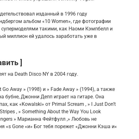
детельствовал изданный в 1996 году
дбергом альбом «10 Women», где фотографии
 супермоделями такими, как Наоми Кэмпбелл и
ый миллион ей удалось заработать уже в
вить ]
ят на Death Disco NY в 2004 году.
t Go Away
» (1998) и »
Fade Away
» (1994), а также
на бубне,
Джонни Депп
играет на гитаре. Она
ах, как «Kowalski» от
Primal Scream
, »
I Just Don’t
Stripes
, »
Something About the Way You Look
angers »
Марианна Фейтфулл
,» Любовь не
ия «
s Gone «и»
Бог тебя порежет «
Джонни Кэша
и«