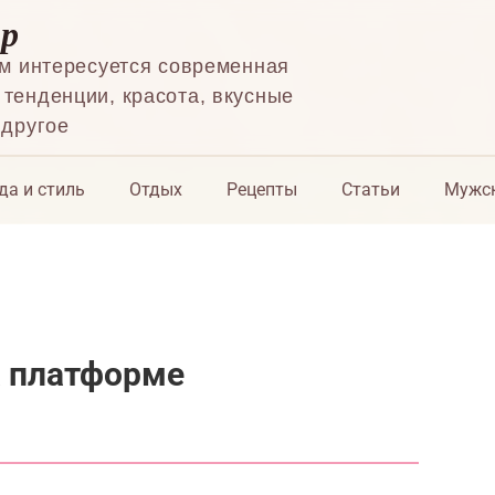
ор
ем интересуется современная
тенденции, красота, вкусные
 другое
да и стиль
Отдых
Рецепты
Статьи
Мужск
а платформе