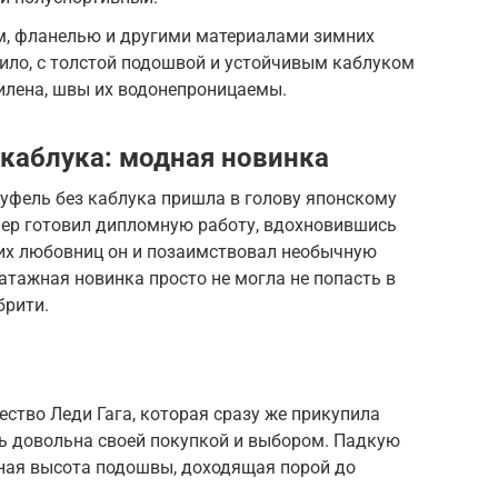
м, фланелью и другими материалами зимних
вило, с толстой подошвой и устойчивым каблуком
илена, швы их водонепроницаемы.
 каблука: модная новинка
уфель без каблука пришла в голову японскому
ьер готовил дипломную работу, вдохновившись
ших любовниц он и позаимствовал необычную
тажная новинка просто не могла не попасть в
брити.
ество Леди Гага, которая сразу же прикупила
сь довольна своей покупкой и выбором. Падкую
чная высота подошвы, доходящая порой до