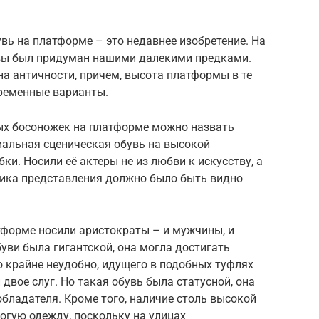
вь на платформе – это недавнее изобретение. На
швы был придуман нашими далекими предками.
а античности, причем, высота платформы в те
ременные варианты.
х босоножек на платформе можно назвать
иальная сценическая обувь на высокой
ки. Носили её актеры не из любви к искусству, а
ника представления должно было быть видно
тформе носили аристократы – и мужчины, и
ви была гигантской, она могла достигать
о крайне неудобно, идущего в подобных туфлях
двое слуг. Но такая обувь была статусной, она
бладателя. Кроме того, наличие столь высокой
огую одежду, поскольку на улицах