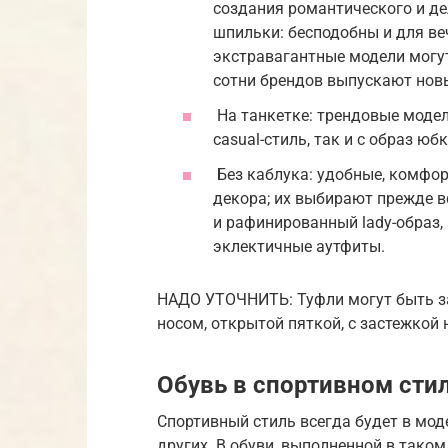
создания романтического и де
шпильки: бесподобны и для веч
экстравагантные модели могут
сотни брендов выпускают нов
На танкетке: трендовые моде
casual-стиль, так и с образ ю
Без каблука: удобные, комфор
декора; их выбирают прежде в
и рафинированный lady-образ,
эклектичные аутфиты.
НАДО УТОЧНИТЬ: Туфли могут быть з
носом, открытой пяткой, с застежкой 
Обувь в спортивном сти
Спортивный стиль всегда будет в мо
других. В обуви, выполненной в таком