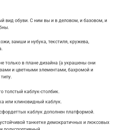
 вид обуви. С ним вы и в деловом, и базовом, и
бны.
жи, замши и нубука, текстиля, кружева,
а.
е только в плане дизайна (а украшены они
зами и цветными элементами, бахромой и
 типу.
то толстый каблук-столбик.
ка или клиновидный каблук.
ксфордеттых каблук дополнен платформой.
 устойчивой танкетке демократичных и люксовых
и полуспортивный.