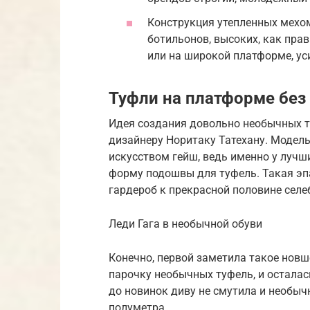
Конструкция утепленных мехо
ботильонов, высоких, как пра
или на широкой платформе, ус
Туфли на платформе без
Идея создания довольно необычных т
дизайнеру Норитаку Татехану. Модел
искусством гейш, ведь именно у луч
форму подошвы для туфель. Такая эпа
гардероб к прекрасной половине селе
Леди Гага в необычной обуви
Конечно, первой заметила такое новш
парочку необычных туфель, и остала
до новинок диву не смутила и необы
полуметра.