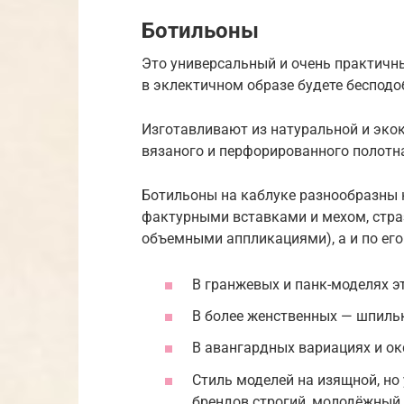
Ботильоны
Это универсальный и очень практичный
в эклектичном образе будете бесподо
Изготавливают из натуральной и экоко
вязаного и перфорированного полотн
Ботильоны на каблуке разнообразны н
фактурными вставками и мехом, стра
объемными аппликациями), а и по его
В гранжевых и панк-моделях э
В более женственных — шпиль
В авангардных вариациях и о
Стиль моделей на изящной, но
брендов строгий, молодёжный 