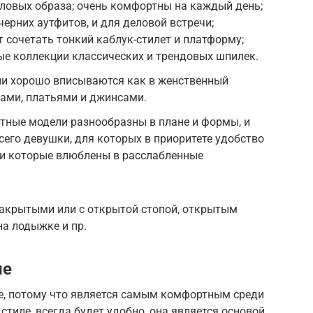
ловых образа; очень комфортны на каждый день;
ерних аутфитов, и для деловой встречи;
 сочетать тонкий каблук-стилет и платформу;
ые коллекции классических и трендовых шпилек.
ли хорошо вписываются как в женственный
бками, платьями и джинсами.
тные модели разнообразны в плане и формы, и
сего девушки, для которых в приоритете удобство
 и которые влюблены в расслабленные
акрытыми или с открытой стопой, открытым
на лодыжке и пр.
ле
де, потому что является самым комфортным среди
 стиле, всегда будет удобно, она является основой