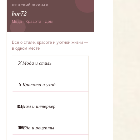
ЖЕНСКИЙ ЖУРНАЛ
bor72
Мода · Красота · Дом
Всё о стиле, красоте и уютной жизни —
в одном месте
👗
Мода и стиль
💄
Красота и уход
🏡
Дом и интерьер
🍽️
Еда и рецепты