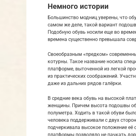
Немного истории
Большинство модниц уверены, что обу
самом же деле, такой вариант подо
Подобную обувь носили еще во времен
времена существенно превышала сов
Своеобразным «предком» современны
котурны. Такое название носила спец
платформе, выточенной из легкой проб
из практических соображений. Участ
даже из дальних рядов галёрки.
В средние века обувь на высокой пла
женщины. Причем высота подошвы обу
полуметра. Ходить в такой обуви был
человека поддерживали с двух сторон 
подчеркивала высокое положение её о
платформы позволяло не пачкать дор