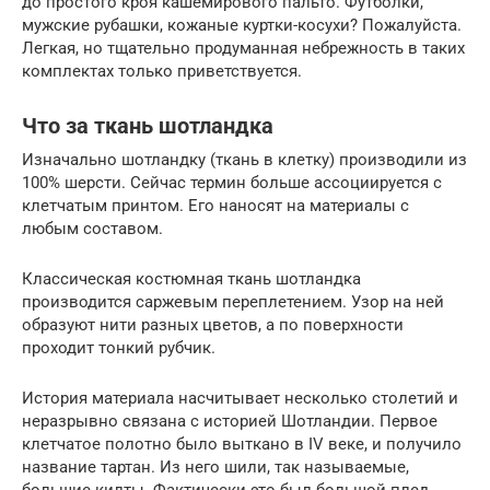
до простого кроя кашемирового пальто. Футболки,
мужские рубашки, кожаные куртки-косухи? Пожалуйста.
Легкая, но тщательно продуманная небрежность в таких
комплектах только приветствуется.
Что за ткань шотландка
Изначально шотландку (ткань в клетку) производили из
100% шерсти. Сейчас термин больше ассоциируется с
клетчатым принтом. Его наносят на материалы с
любым составом.
Классическая костюмная ткань шотландка
производится саржевым переплетением. Узор на ней
образуют нити разных цветов, а по поверхности
проходит тонкий рубчик.
История материала насчитывает несколько столетий и
неразрывно связана с историей Шотландии. Первое
клетчатое полотно было выткано в IV веке, и получило
название тартан. Из него шили, так называемые,
большие килты. Фактически это был большой плед,