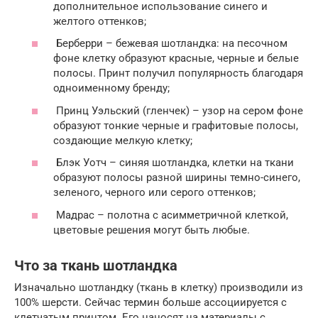
дополнительное использование синего и
желтого оттенков;
Берберри – бежевая шотландка: на песочном
фоне клетку образуют красные, черные и белые
полосы. Принт получил популярность благодаря
одноименному бренду;
Принц Уэльский (гленчек) – узор на сером фоне
образуют тонкие черные и графитовые полосы,
создающие мелкую клетку;
Блэк Уотч – синяя шотландка, клетки на ткани
образуют полосы разной ширины темно-синего,
зеленого, черного или серого оттенков;
Мадрас – полотна с асимметричной клеткой,
цветовые решения могут быть любые.
Что за ткань шотландка
Изначально шотландку (ткань в клетку) производили из
100% шерсти. Сейчас термин больше ассоциируется с
клетчатым принтом. Его наносят на материалы с