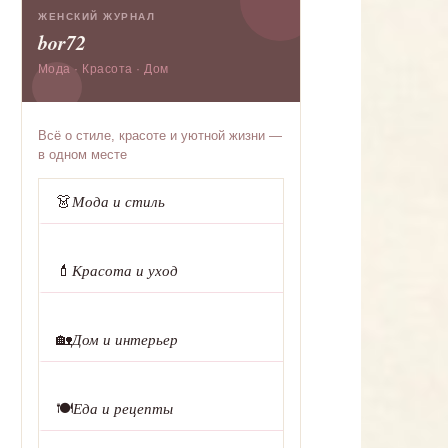
ЖЕНСКИЙ ЖУРНАЛ
bor72
Мода · Красота · Дом
Всё о стиле, красоте и уютной жизни —
в одном месте
👗
Мода и стиль
💄
Красота и уход
🏡
Дом и интерьер
🍽️
Еда и рецепты