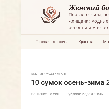
Перейти
Женский б
к
контенту
Портал о всем, ч
женщина: модные 
рецепты и многое
Главная страница
Красота
Мо
Главная
»
Мода и стиль
10 сумок осень-зима 
На чтение:
15 мин
Рубрика:
Мода и стиль