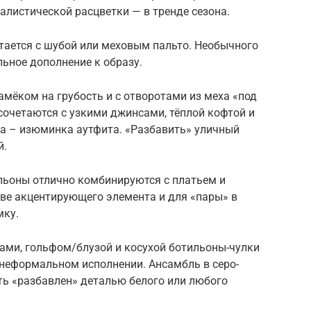
алистической расцветки — в тренде сезона.
ается с шубой или меховым пальто. Необычного
льное дополнение к образу.
амёком на грубость и с отворотами из меха «под
сочетаются с узкими джинсами, тёплой кофтой и
а – изюминка аутфита. «Разбавить» уличный
й.
ьоны отлично комбинируются с платьем и
тве акцентирующего элемента и для «пары» в
мку.
ми, гольфом/блузой и косухой ботильоны-чулки
неформальном исполнении. Ансамбль в серо-
ть «разбавлен» деталью белого или любого