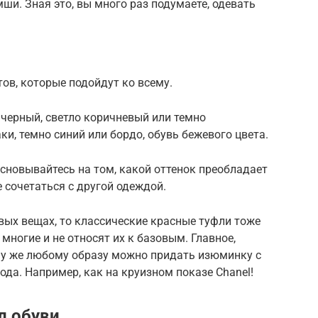
ши. Зная это, вы много раз подумаете, одевать
тов, которые подойдут ко всему.
 черный, светло коричневый или темно
аки, темно синий или бордо, обувь бежевого цвета.
основывайтесь на том, какой оттенок преобладает
 сочетаться с другой одеждой.
овых вещах, то классические красные туфли тоже
многие и не относят их к базовым. Главное,
му же любому образу можно придать изюминку с
да. Например, как на круизном показе Chanel!
л обуви