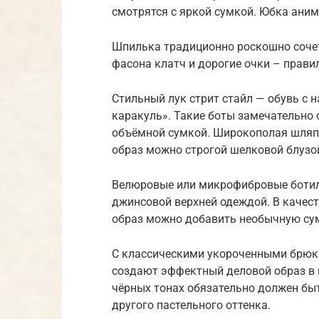
смотрятся с яркой сумкой. Юбка аним
Шпилька традиционно роскошно сочет
фасона клатч и дорогие очки – прави
Стильный лук стрит стайл — обувь с н
каракуль». Такие боты замечательно 
объёмной сумкой. Широкополая шляп
образ можно строгой шелковой блузо
Велюровые или микрофибровые ботил
джинсовой верхней одеждой. В качес
образ можно добавить необычную су
С классическими укороченными брюка
создают эффектный деловой образ в 
чёрных тонах обязательно должен бы
другого пастельного оттенка.