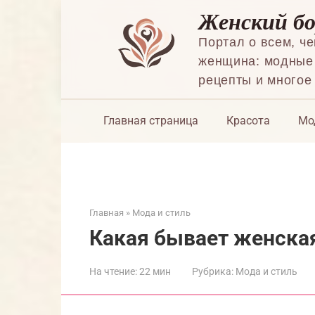
Перейти
Женский б
к
контенту
Портал о всем, ч
женщина: модные 
рецепты и многое
Главная страница
Красота
Мо
Главная
»
Мода и стиль
Какая бывает женская
На чтение:
22 мин
Рубрика:
Мода и стиль