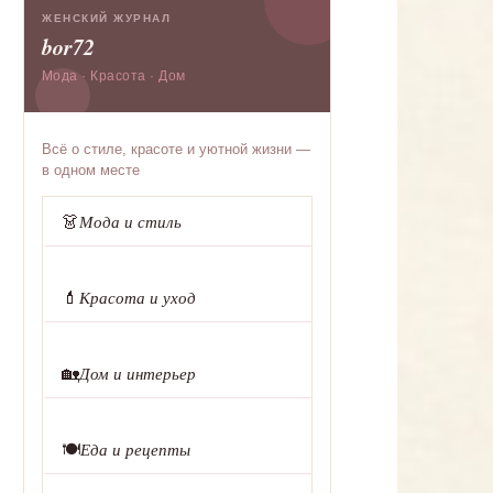
ЖЕНСКИЙ ЖУРНАЛ
bor72
Мода · Красота · Дом
Всё о стиле, красоте и уютной жизни —
в одном месте
👗
Мода и стиль
💄
Красота и уход
🏡
Дом и интерьер
🍽️
Еда и рецепты