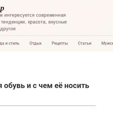
ор
ем интересуется современная
тенденции, красота, вкусные
 другое
да и стиль
Отдых
Рецепты
Статьи
Мужск
 обувь и с чем её носить