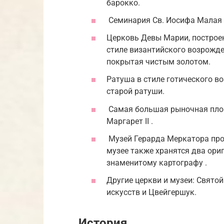
барокко.
Семинария Св. Иосифа Малая
Церковь Девы Марии, построен
стиле византийского возрожде
покрытая чистым золотом.
Ратуша в стиле готического в
старой ратуши.
Самая большая
рыночная пло
Маргарет II
.
Музей
Герарда Меркатора
про
музее также хранятся два ор
знаменитому
картографу
.
Другие церкви и музеи: Свято
искусств и Цвейгершук.
История