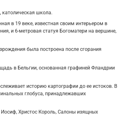
, католическая школа.
ная в 19 веке, известная своим интерьером в
ния, и 6-метровая статуя Богоматери на вершине,
озрождения была построена после сгорания
щадь в Бельгии, основанная
графиней Фландрии
слеживает историю
картографии
до ее истоков.
В
игинальных глобуса, принадлежавших
й Иосиф, Христос Король, Салоны изящных