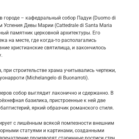
в городе – кафедральный собор Падуи (Duomo di
 Успения Девы Марии (Cattedrale di Santa Maria
ьный памятник церковной архитектуры. Его
ека на месте, где когда-то располагались
вние христианские святилища, и закончилось
у.
 при строительстве храма учитывались чертежи,
арроти (Michelangelo di Buonarroti).
еров собор выглядит лаконично и сдержанно. В
рёхнефная базилика, пристроенные к ней две
 баптистерий, яркий образчик романского стиля.
тирует с лишённым всякой помпезности внешним
морными статуями и картинами, созданными
 впечатление производят старинные росписи стен