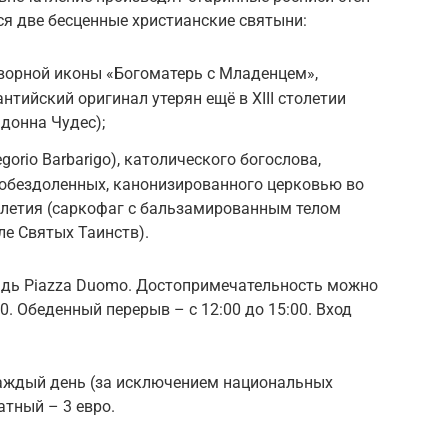
ся две бесценные христианские святыни:
ворной иконы «Богоматерь с Младенцем»,
нтийский оригинал утерян ещё в XIII столетии
донна Чудес);
orio Barbarigo), католического богослова,
 обездоленных, канонизированного церковью во
олетия (саркофаг с бальзамированным телом
ле Святых Таинств).
адь Piazza Duomo. Достопримечательность можно
30. Обеденный перерыв – с 12:00 до 15:00. Вход
аждый день (за исключением национальных
латный – 3 евро.