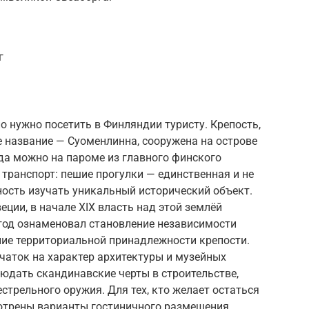
г
о нужно посетить в Финляндии туристу. Крепость,
 название — Суоменлинна, сооружена на острове
да можно на пароме из главного финского
 транспорт: пешие прогулки — единственная и не
ость изучать уникальный исторический объект.
ии, в начале XIX власть над этой землёй
 год ознаменовал становление независимости
ние территориальной принадлежности крепости.
чаток на характер архитектуры и музейных
юдать скандинавские черты в строительстве,
стрельного оружия. Для тех, кто желает остаться
мотрены варианты гостиничного размещения.