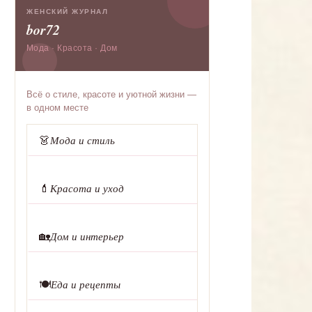
ЖЕНСКИЙ ЖУРНАЛ
bor72
Мода · Красота · Дом
Всё о стиле, красоте и уютной жизни —
в одном месте
👗
Мода и стиль
💄
Красота и уход
🏡
Дом и интерьер
🍽️
Еда и рецепты