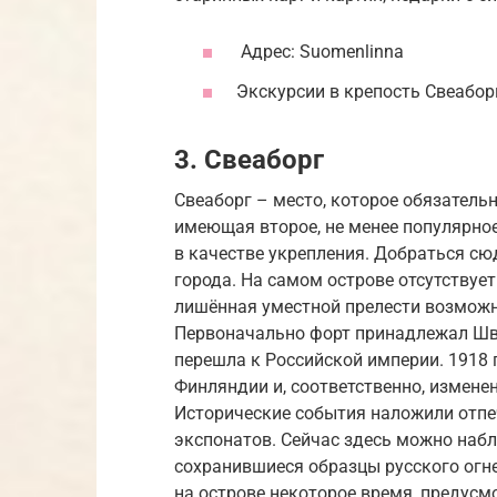
Адрес: Suomenlinna
Экскурсии в крепость Свеабор
3. Свеаборг
Свеаборг – место, которое обязательн
имеющая второе, не менее популярное
в качестве укрепления. Добраться сю
города. На самом острове отсутствует
лишённая уместной прелести возможн
Первоначально форт принадлежал Швец
перешла к Российской империи. 1918
Финляндии и, соответственно, измене
Исторические события наложили отпе
экспонатов. Сейчас здесь можно набл
сохранившиеся образцы русского огне
на острове некоторое время, предус