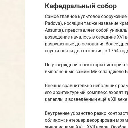
Кафедральный собор
Самое главное культовое сооружение 
Padova), носящий также название храм
Assunta), представляет собой уникал
возведение началось в середине XVI в
разрушенные до основания более дре
спустя почти два столетия, в 1754 год
По утверждению некоторых историков,
выполненные самим Микеланджело Буон
Внешне сравнительно небольших разм
его архитектурный комплекс входят т
капеллы и возведённый ещё в XII веке
Внутреннее убранство резко контрас
обликом: интерьер декорирован мра
живописцами XV – XVII веков. Особое