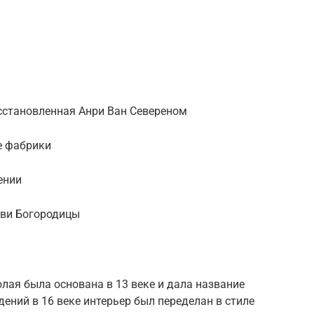
осстановленная
Анри Ван Севереном
ые фабрики
ении
кви Богородицы
лая была основана в 13 веке и дала название
ений в 16 веке интерьер был переделан в
стиле