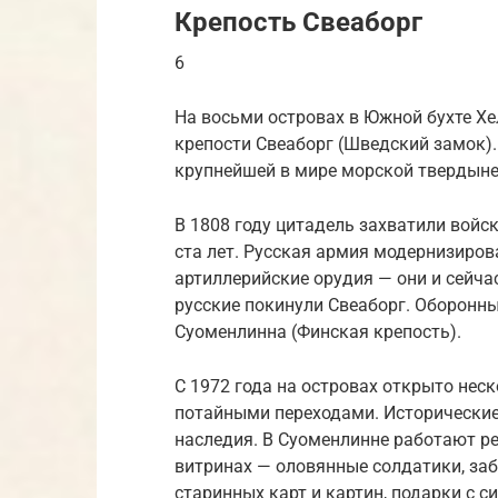
Крепость Свеаборг
6
На восьми островах в Южной бухте Хе
крепости Свеаборг (Шведский замок)
крупнейшей в мире морской твердыне
В 1808 году цитадель захватили войс
ста лет. Русская армия модернизиров
артиллерийские орудия — они и сейчас
русские покинули Свеаборг. Оборонн
Суоменлинна (Финская крепость).
С 1972 года на островах открыто нес
потайными переходами. Исторические
наследия. В Суоменлинне работают ре
витринах — оловянные солдатики, за
старинных карт и картин, подарки с 