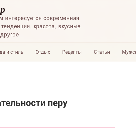
ор
ем интересуется современная
тенденции, красота, вкусные
 другое
да и стиль
Отдых
Рецепты
Статьи
Мужск
тельности перу