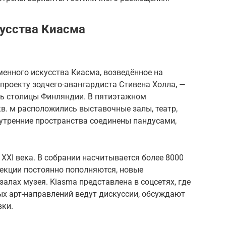
усства Киасма
енного искусства Киасма, возведённое на
проекту зодчего-авангардиста Стивена Холла, —
ь столицы Финляндии. В пятиэтажном
в. м расположились выставочные залы, театр,
Внутренние пространства соединены пандусами,
 XXI века. В собрании насчитывается более 8000
екции постоянно пополняются, новые
алах музея. Kiasma представлена в соцсетях, где
ых арт-направлений ведут дискуссии, обсуждают
вки.