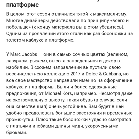
платформе
В целом, этот сезон отличился тягой к максимализму.
Многие дизайнеры действовали по принципу «всего и
побольше» (к концу материала вы в этом убедитесь).
Одним из проявлений этого стали как раз босоножки на
толстом каблуке и платформе.
У Marc Jacobs — они в самых сочных цветах (зеленом,
лазурном, рыжем), высота запредельная и декор в
изобилии. В схожем направлении выпустили свою
весенне/летнею коллекцию 2017 и Dolce & Gabbana, но
все свое мастерство направили именно на оформление
каблука и платформы. Были и более сдержанные
предложения, от Michael Kors, например. Несмотря даже
на экстремальную высоту, такая обувь (в случае, если
она качественная) очень устойчива. Вам будет в ней
удобно преодолевать большие расстояния и временные
промежутки. Плюс такие босоножки чудесно смотрятся
с платьями и юбками длины миди, укороченными
брюками.