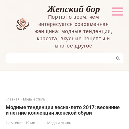
Перейти
Женский бор
к
контенту
Портал о всем, чем
интересуется современная
женщина: модные тенденции,
красота, вкусные рецепты и
многое другое
Поиск:
Главная
»
Мода и стиль
Модные тенденции весна-лето 2017: весенние
и летние коллекции женской обуви
На чтение:
19 мин
Мода и стиль