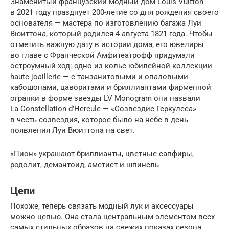
Знаменитый французский модный дом Louis Vuitton
в 2021 году празднует 200-летие со дня рождения своего
основателя — мастера по изготовлению багажа Луи
Вюиттона, который родился 4 августа 1821 года. Чтобы
отметить важную дату в истории дома, его ювелиры
во главе с Франческой Амфитеатрофф придумали
остроумный ход: одно из колье юбилейной коллекции
haute joaillerie — с танзанитовыми и опаловыми
кабошонами, цаворитами и бриллиантами фирменной
огранки в форме звезды LV Monogram они назвали
La Constellation d’Hercule — «Созвездие Геркулеса»
в честь созвездия, которое было на небе в день
появления Луи Вюиттона на свет.
«Пион» украшают бриллианты, цветные сапфиры,
родолит, демантоид, аметист и шпинель
Цепи
Похоже, теперь связать модный лук и аксессуары
можно цепью. Она стала центральным элементом всех
самых стильных образов на свежих показах сезона