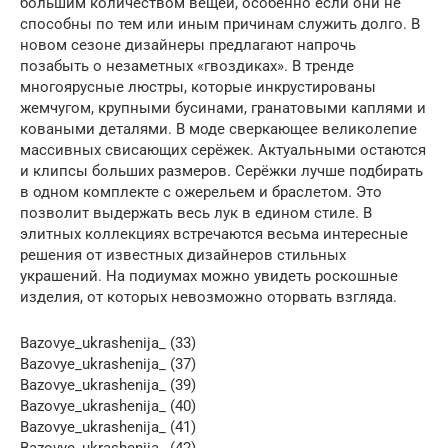
большим количеством вещей, особенно если они не
способны по тем или иным причинам служить долго. В
новом сезоне дизайнеры предлагают напрочь
позабыть о незаметных «гвоздиках». В тренде
многоярусные люстры, которые инкрустированы
жемчугом, крупными бусинами, гранатовыми каплями и
коваными деталями. В моде сверкающее великолепие
массивных свисающих серёжек. Актуальными остаются
и клипсы больших размеров. Серёжки лучше подбирать
в одном комплекте с ожерельем и браслетом. Это
позволит выдержать весь лук в едином стиле. В
элитных коллекциях встречаются весьма интересные
решения от известных дизайнеров стильных
украшений. На подиумах можно увидеть роскошные
изделия, от которых невозможно оторвать взгляда.
Bazovye_ukrashenija_ (33)
Bazovye_ukrashenija_ (37)
Bazovye_ukrashenija_ (39)
Bazovye_ukrashenija_ (40)
Bazovye_ukrashenija_ (41)