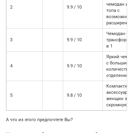
чемодан из
2
9.9 / 10
топа с
возможнос
расширения
Чемодан-
3
9.9 / 10
трансформе
в 1
Яркий чемо
с большим
4
9.9 / 10
количество
отделений
Компактны
аксессуар д
5
9.8 / 10
женщин за
скромную ц
А что из этого предпочтете Вы?