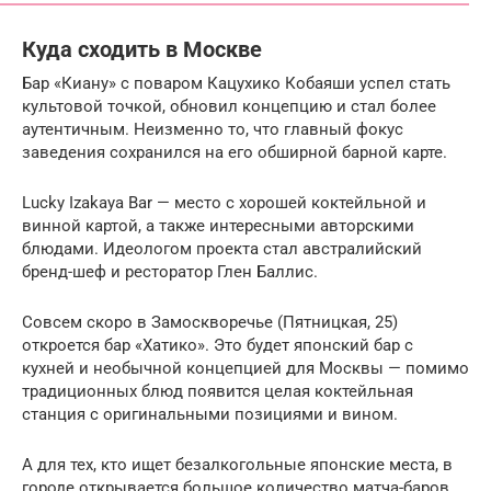
Куда сходить в Москве
Бар «‎Киану»‎ с поваром Кацухико Кобаяши успел стать
культовой точкой, обновил концепцию и стал более
аутентичным. Неизменно то, что главный фокус
заведения сохранился на его обширной барной карте.
Lucky Izakaya Bar — место с хорошей коктейльной и
винной картой, а также интересными авторскими
блюдами. Идеологом проекта стал австралийский
бренд-шеф и ресторатор Глен Баллис.
Совсем скоро в Замоскворечье (Пятницкая, 25)
откроется бар «‎Хатико». Это будет японский бар с
кухней и необычной концепцией для Москвы — помимо
традиционных блюд появится целая коктейльная
станция с оригинальными позициями и вином.‎
А для тех, кто ищет безалкогольные японские места, в
городе открывается большое количество матча-баров.