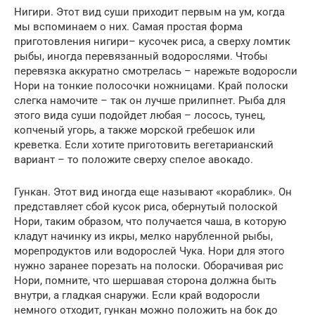
Нигири. Этот вид суши приходит первым на ум, когда
мы вспоминаем о них. Самая простая форма
приготовления нигири– кусочек риса, а сверху ломтик
рыбы, иногда перевязанный водорослями. Чтобы
перевязка аккуратно смотрелась – нарежьте водоросли
Нори на тонкие полосочки ножницами. Край полоски
слегка намочите – так он лучше прилипнет. Рыба для
этого вида суши подойдет любая – лосось, тунец,
копченый угорь, а также морской гребешок или
креветка. Если хотите приготовить вегетарианский
вариант – то положите сверху спелое авокадо.
Гункан. Этот вид иногда еще называют «кораблик». Он
представляет сбой кусок риса, обернутый полоской
Нори, таким образом, что получается чаша, в которую
кладут начинку из икры, мелко нарубленной рыбы,
морепродуктов или водорослей Чука. Нори для этого
нужно заранее порезать на полоски. Оборачивая рис
Нори, помните, что шершавая сторона должна быть
внутри, а гладкая снаружи. Если край водоросли
немного отходит, гункан можно положить на бок до