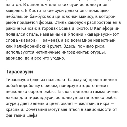
на стол. В основном для таких суси используется
макрель. В Киото такие суси делаются с помощью
небольшой бамбуковой циновочки макису, в которой
рыбе придается форма. Стиль хакозуси распространен в
районе Кансай: в городах Осака и Киото. В Калифорнии
появился стиль, названный в Японии «каваризуси» (от
слова «кавари» — замена), а во всем мире известный
как Калифорнийский рулет. Здесь, помимо риса,
используются нетипичные ингредиенты: огурцы,
авокадо, да и все что угодно.
Тирасизуси
Тирасизуси (еще их называют баразуси) представляют
собой коробочку с рисом, наверху которого лежит
несколько сортов рыбы. Так как цветовая гамма очень
важна для тирасидзуси, используется не только рыба:
огурец дает зеленый цвет, омлет — желтый, а икра —
красный. Сочетания могут меняться в зависимости от
фантазии шефа.