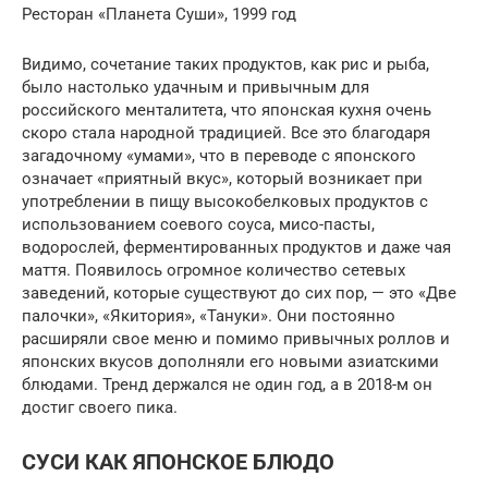
Ресторан «Планета Суши», 1999 год
Видимо, сочетание таких продуктов, как рис и рыба,
было настолько удачным и привычным для
российского менталитета, что японская кухня очень
скоро стала народной традицией. Все это благодаря
загадочному «‎умами»‎, что в переводе с японского
означает «приятный вкус», который возникает при
употреблении в пищу высокобелковых продуктов с
использованием соевого соуса, мисо-пасты,
водорослей, ферментированных продуктов и даже чая
маття. Появилось огромное количество сетевых
заведений, которые существуют до сих пор, — это «‎Две
палочки», «‎Якитория»,‎ «‎Тануки». Они постоянно
расширяли свое меню и помимо привычных роллов и
японских вкусов дополняли его новыми азиатскими
блюдами. Тренд держался не один год, а в 2018-м он
достиг своего пика.
СУСИ КАК ЯПОНСКОЕ БЛЮДО