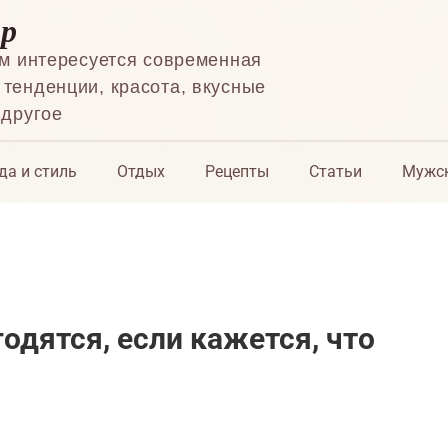
ор
ем интересуется современная
тенденции, красота, вкусные
 другое
да и стиль
Отдых
Рецепты
Статьи
Мужск
одятся, если кажется, что