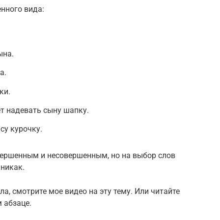
нного вида:
ына.
а.
ки.
ет надевать сыну шапку.
су курочку.
вершенным и несовершенным, но на выбор слов
 никак.
ола, смотрите мое видео на эту тему. Или читайте
 абзаце.