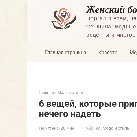
Перейти
Женский б
к
контенту
Портал о всем, ч
женщина: модные 
рецепты и многое
Главная страница
Красота
Мо
Главная
»
Мода и стиль
6 вещей, которые приг
нечего надеть
На чтение:
20 мин
Рубрика:
Мода и стиль