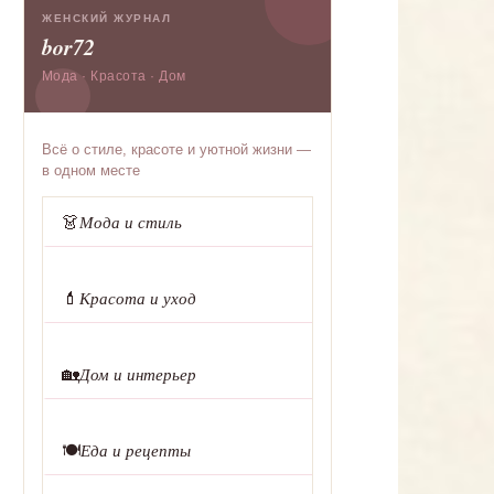
ЖЕНСКИЙ ЖУРНАЛ
bor72
Мода · Красота · Дом
Всё о стиле, красоте и уютной жизни —
в одном месте
👗
Мода и стиль
💄
Красота и уход
🏡
Дом и интерьер
🍽️
Еда и рецепты