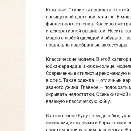
Кожаные. Стилисты предлагают отойт
насыщенной цветовой палитре. В моде 
фиолетового оттенка. Красиво смотр
и декоративной вышивкой. Носить как
модно с любой одеждой и обувью. Пр
правильно подобранные аксессуары.
Классические модели. В этой категор
юбка-карандаш и юбка-солнце, модел
Современные стилисты рекомендую на
в офис. Такая одежда — отличный вари
званого ужина. Главное — подобрать м
скрывать недостатки. Осенью-зимой 
вязаную классическую юбку.
В этом сезоне будут в моде юбки, у
змейками, кожаными и бархатными в
принтом, копирующим расцветку зебры