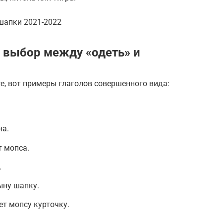
шапки 2021-2022
а выбор между «одеть» и
те, вот примеры глаголов совершенного вида:
на.
т мопса.
.
ыну шапку.
ет мопсу курточку.