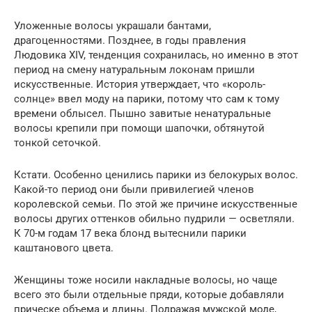
Уложенные волосы украшали бантами,
драгоценностями. Позднее, в годы правления
Людовика XIV, тенденция сохранилась, но именно в этот
период на смену натуральным локонам пришли
искусственные. История утверждает, что «король-
солнце» ввел моду на парики, потому что сам к тому
времени облысел. Пышно завитые ненатуральные
волосы крепили при помощи шапочки, обтянутой
тонкой сеточкой.
Кстати. Особенно ценились парики из белокурых волос.
Какой-то период они были привилегией членов
королевской семьи. По этой же причине искусственные
волосы других оттенков обильно пудрили — осветляли.
К 70-м годам 17 века блонд вытеснили парики
каштанового цвета.
Женщины тоже носили накладные волосы, но чаще
всего это были отдельные пряди, которые добавляли
прическе объема и длины. Подражая мужской моде,