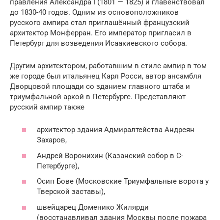
правления Александра I (1801 — 1825) и главенствовал
до 1830-40 годов. Одним из основоположников
русского ампира стал приглашённый французский
архитектор Монферран. Его император пригласил в
Петербург для возведения Исаакиевского собора.
Другим архитектором, работавшим в стиле ампир в том
же городе был итальянец Карл Росси, автор ансамбля
Дворцовой площади со зданием главного штаба и
триумфальной аркой в Петербурге. Представляют
русский ампир также
архитектор здания Адмиралтейства Андреян
Захаров,
Андрей Воронихин (Казанский собор в С-
Петербурге),
Осип Бове (Московские Триумфальные ворота у
Тверской заставы),
швейцарец Доменико Жилярди
(восстанавливал здания Москвы после пожара