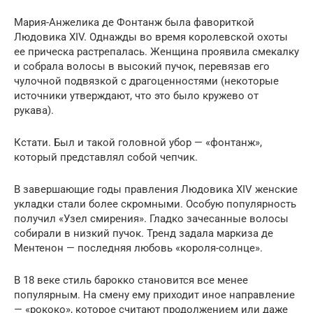
Мария-Анжелика де Фонтанж была фавориткой
Людовика XIV. Однажды во время королевской охоты
ее прическа растрепалась. Женщина проявила смекалку
и собрала волосы в высокий пучок, перевязав его
чулочной подвязкой с драгоценностями (некоторые
источники утверждают, что это было кружево от
рукава).
Кстати. Был и такой головной убор — «фонтанж»,
который представлял собой чепчик.
В завершающие годы правления Людовика XIV женские
укладки стали более скромными. Особую популярность
получил «Узел смирения». Гладко зачесанные волосы
собирали в низкий пучок. Тренд задала маркиза де
Ментенон — последняя любовь «короля-солнце».
В 18 веке стиль барокко становится все менее
популярным. На смену ему приходит иное направление
— «рококо», которое считают продолжением или даже