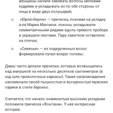
женщины начали завивать волосы мелкими
кудрями и укладывать их по обе стороны от
лица в виде двух полушарий;
«Юрлю-берлю» — прическа, похожая на укладку
а-ля Мария Манчини: локоны укладывали
симметричными рядами вдоль прямого пробора
и украшали лентами. Пару завитков оставляли
на плечах;
«Севинье» — из подкрученных волос
формировали пучки вокруг головы.
Дамы часто делали прически, которые возвышались
над макушкой на несколько десятков сантиметров (в
ход шли проволочные каркасы). Такие нагромождения
напоминали своей пышностью и вычурностью мужские
парики в стиле барокко.
Считается, что начало знаменитым высоким укладкам
положила прическа «Фонтанж». У нее интересная
история.