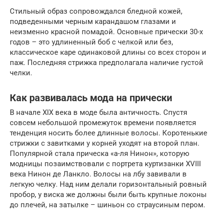
Стильный образ сопровождался бледной кожей,
подведенными черным карандашом глазами и
неизменно красной помадой. Основные прически 30-х
годов – это удлиненный боб с челкой или без,
классическое каре одинаковой длины со всех сторон и
паж. Последняя стрижка предполагала наличие густой
челки.
Как развивалась мода на прически
В начале XIX века в моде была античность. Спустя
совсем небольшой промежуток времени появляется
тенденция носить более длинные волосы. Коротенькие
стрижки с завитками у корней уходят на второй план.
Популярной стала прическа «а-ля Нинон», которую
модницы позаимствовали с портрета куртизанки XVIII
века Нинон де Ланкло. Волосы на лбу завивали в
легкую челку. Над ним делали горизонтальный ровный
пробор, у виска же должны были быть крупные локоны
до плечей, на затылке – шиньон со страусиным пером.