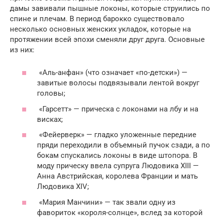
дамы завивали пышные локоны, которые струились по
спине и плечам. В период барокко существовало
несколько основных женских укладок, которые на
протяжении всей эпохи сменяли друг друга. Основные
из них:
«Аль-анфан» (что означает «по-детски») —
завитые волосы подвязывали лентой вокруг
головы;
«Гарсетт» — прическа с локонами на лбу и на
висках;
«Фейерверк» — гладко уложенные передние
пряди переходили в объемный пучок сзади, а по
бокам спускались локоны в виде штопора. В
моду прическу ввела супруга Людовика XIII —
Анна Австрийская, королева Франции и мать
Людовика XIV;
«Мария Манчини» — так звали одну из
фавориток «короля-солнце», вслед за которой