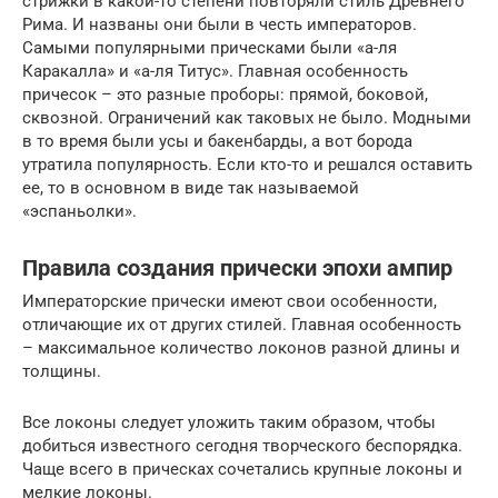
стрижки в какой-то степени повторяли стиль Древнего
Рима. И названы они были в честь императоров.
Самыми популярными прическами были «а-ля
Каракалла» и «а-ля Титус». Главная особенность
причесок – это разные проборы: прямой, боковой,
сквозной. Ограничений как таковых не было. Модными
в то время были усы и бакенбарды, а вот борода
утратила популярность. Если кто-то и решался оставить
ее, то в основном в виде так называемой
«эспаньолки».
Правила создания прически эпохи ампир
Императорские прически имеют свои особенности,
отличающие их от других стилей. Главная особенность
– максимальное количество локонов разной длины и
толщины.
Все локоны следует уложить таким образом, чтобы
добиться известного сегодня творческого беспорядка.
Чаще всего в прическах сочетались крупные локоны и
мелкие локоны.