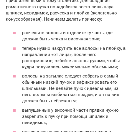
приближенными к тому столетию. Для создания
романтичного пучка понадобится всего лишь пара
шпилек, невидимок, расческа и плойка (желательно
конусообразная). Начинаем делать прическу:
расчешите волосы и отделите ту часть, где
должна быть челка и височная зона;
теперь нужно накрутить все волосы на плойку, в
направлении «от лица», после чего
растормошите, взбейте локоны руками, чтобы
кудри получились максимально объемными;
волосы на затылке следует собрать в самый
обычный низкий пучок и зафиксировать его
шпильками. Не делайте пучок идеальным, из
него должны выбиваться прядки, и он на вид
должен быть небрежным;
выпущенные у височной части прядки нужно
закрепить к пучку при помощи шпилек и
невидимок;
опущенную челку также зачешите назад и