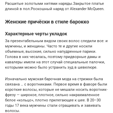
Расшитые золотыми нитями наряды.Закрытое платье
длиной в пол.Роскошный наряд от Alexander McQueen.
Женские причёски в стиле барокко
Характерные черты укладок
За презентабельным видом своих волос следили все: и
мужчины, и женщины. Часто те и другие носили
объемные, высокие, сильно напудренные парики.
Голова в них чесалась, поэтому придворные дамы и
кавалеры имели на этот случай специальные палочки,
которыми можно было устранить зуд в шевелюре.
Изначально мужская барочная мода на стрижки была
связана … с воротниками. Первое время в фаворе были
короткие волосы, которые не мешали носить воротник-
фрезу — широкое, плотное, сильно накрахмаленное
белое «кольцо», плотно прилегающее к шее. В 20–30
годы 17 века мужчины стали отращивать и завивать
волосы.