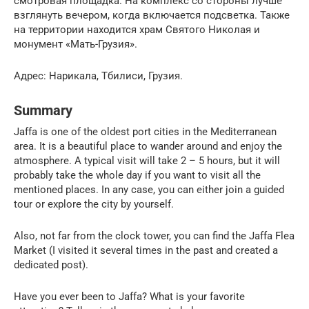
смотровая площадка. На комплекс со стороны лучше
взглянуть вечером, когда включается подсветка. Также
на территории находится храм Святого Николая и
монумент «Мать-Грузия».
Адрес: Нарикала, Тбилиси, Грузия.
Summary
Jaffa is one of the oldest port cities in the Mediterranean
area. It is a beautiful place to wander around and enjoy the
atmosphere. A typical visit will take 2 – 5 hours, but it will
probably take the whole day if you want to visit all the
mentioned places. In any case, you can either join a guided
tour or explore the city by yourself.
Also, not far from the clock tower, you can find the Jaffa Flea
Market (I visited it several times in the past and created a
dedicated post).
Have you ever been to Jaffa? What is your favorite