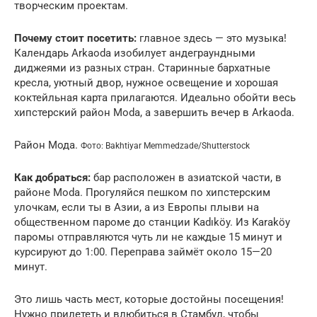
творческим проектам.
Почему стоит посетить:
главное здесь — это музыка!
Календарь Arkaoda изобилует андеграундными
диджеями из разных стран. Старинные бархатные
кресла, уютный двор, нужное освещение и хорошая
коктейльная карта прилагаются. Идеально обойти весь
хипстерский район Moda, а завершить вечер в Arkaoda.
Район Мода.
Фото: Bakhtiyar Memmedzade/Shutterstock
Как добраться:
бар расположен в азиатской части, в
районе Moda. Прогуляйся пешком по хипстерским
улочкам, если ты в Азии, а из Европы плыви на
общественном пароме до станции Kadıköy. Из Karaköy
паромы отправляются чуть ли не каждые 15 минут и
курсируют до 1:00. Переправа займёт около 15—20
минут.
Это лишь часть мест, которые достойны посещения!
Нужно прилететь и влюбиться в Стамбул, чтобы