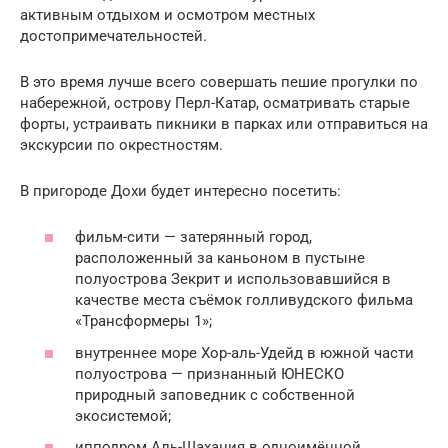
активным отдыхом и осмотром местных
достопримечательностей.
В это время лучше всего совершать пешие прогулки по
набережной, острову Перл-Катар, осматривать старые
форты, устраивать пикники в парках или отправиться на
экскурсии по окрестностям.
В пригороде Дохи будет интересно посетить:
фильм-сити — затерянный город,
расположенный за каньоном в пустыне
полуострова Зекрит и использовавшийся в
качестве места съёмок голливудского фильма
«Трансформеры 1»;
внутреннее море Хор-аль-Удейд в южной части
полуострова — признанный ЮНЕСКО
природный заповедник с собственной
экосистемой;
ипподром Аль-Шахания в одноимённой