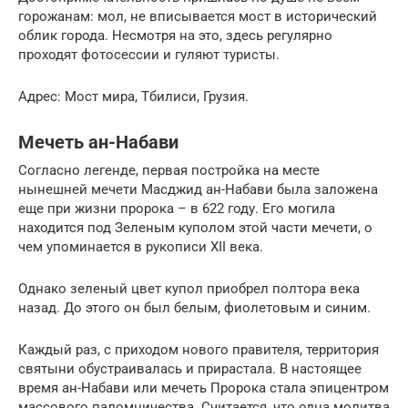
горожанам: мол, не вписывается мост в исторический
облик города. Несмотря на это, здесь регулярно
проходят фотосессии и гуляют туристы.
Адрес: Мост мира, Тбилиси, Грузия.
Мечеть ан-Набави
Согласно легенде, первая постройка на месте
нынешней мечети Масджид ан-Набави была заложена
еще при жизни пророка – в 622 году. Его могила
находится под Зеленым куполом этой части мечети, о
чем упоминается в рукописи XII века.
Однако зеленый цвет купол приобрел полтора века
назад. До этого он был белым, фиолетовым и синим.
Каждый раз, с приходом нового правителя, территория
святыни обустраивалась и прирастала. В настоящее
время ан-Набави или мечеть Пророка стала эпицентром
массового паломничества. Считается, что одна молитва