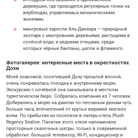
деревушке, где проводятся регулярные гонки на
верблюдах, управляемых механическими
жокеями;
мангровые заросли Аль-Дакхира — природный
экопарк с мангровыми деревьями, растущими в
солёной воде, и редкими птицами, среди
которых чёрные бакланы, цапли и фламинго.
Фотогалерея: интересные места в окрестностях
Дохи
Моей знакомой, посетившей Доху прошлой весной,
очень понравилась поездка к внутреннему морю.
Экскурсию с ночёвкой она заказывала в местном
туристическом бюро. Собралась компания из 7 человек.
Добирались к морю на джипах по песчаным дюнам чуть
больше часа, впечатлений от крутых виражей хватило
всем. По прибытии их поселили в лагерь-отель Plush
Regency Sealine. Палатки этого отеля напоминали
просторные сказочные шатры, только в современной
обработке: большой телевизор, Wi-Fi, кондиционер и