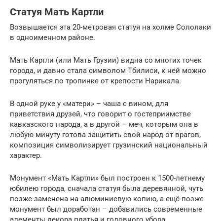
Статуя Мать Картли
Возвышается эта 20-метровая статуя на холме Сололаки
в одноименном районе.
Мать Картли (или Мать Грузии) видна со многих точек
города, и давно стала символом Тбилиси, к ней можно
прогуляться по тропинке от крепости Нарикала.
В одной руке у «матери» – чаша с вином, для
приветствия друзей, что говорит о гостеприимстве
кавказского народа, а в другой – меч, которым она в
любую минуту готова защитить свой народ от врагов,
композиция символизирует грузинский национальный
характер.
Монумент «Мать Картли» был построен к 1500-летнему
юбилею города, сначала статуя была деревянной, чуть
позже заменена на алюминиевую копию, а ещё позже
монумент был доработан – добавились современные
элементы декора платья и головного убора.