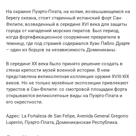
На окраине Пуэрто-Плата, на холме, возвышающемся на
берегу океана, стоит старинный испанский форт Сан-
Фелипе, возведенный в середине XVI века для защиты
города от нападений морских пиратов. Был период,
когда фортификационное сооружение превратили в
темницу, где под стражей содержался Хуан Пабло Дуарте
– один из борцов за независимость Доминиканы.
В середине XX века было принято решение создать в
стенах крепости музей военной истории. В нем
представлена великолепная коллекция оружия XVIII-XIX
веков. Но не только музейные экспозиции привлекают
туристов в Сан-Фелипе: со смотровой площадки форта
открываются великолепные виды на Пуэрто-Плата и
его окрестности.
Адрес: La Fortaleza de San Felipe, Avenida General Gregorio
Luperón, Пуэрто-Плата, Доминиканская Республика.