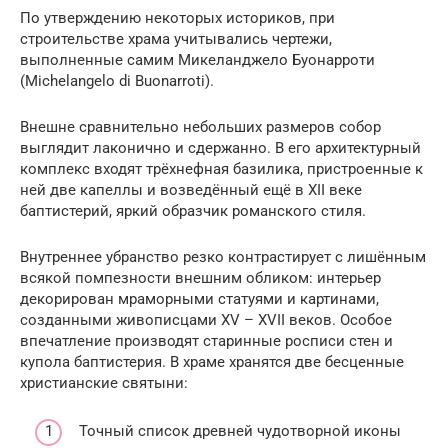
По утверждению некоторых историков, при
строительстве храма учитывались чертежи,
выполненные самим Микеланджело Буонарроти
(Michelangelo di Buonarroti).
Внешне сравнительно небольших размеров собор
выглядит лаконично и сдержанно. В его архитектурный
комплекс входят трёхнефная базилика, пристроенные к
ней две капеллы и возведённый ещё в XII веке
баптистерий, яркий образчик романского стиля.
Внутреннее убранство резко контрастирует с лишённым
всякой помпезности внешним обликом: интерьер
декорирован мраморными статуями и картинами,
созданными живописцами XV – XVII веков. Особое
впечатление производят старинные росписи стен и
купола баптистерия. В храме хранятся две бесценные
христианские святыни:
Точный список древней чудотворной иконы