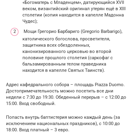
«Богоматерь с Младенцем», датирующийся XVII
веком, византийский оригинал утерян ещё в XIII
столетии (копия находится в капелле Мадонна
Чудес);
Мощи Грегорио Барбариго (Gregorio Barbarigo),
католического богослова, просветителя,
защитника всех обездоленных,
канонизированного церковью во второй
половине прошлого столетия (саркофаг с
бальзамированным телом праведника
находится в капелле Святых Таинств).
Адрес кафедрального собора – площадь Piazza Duomo.
Достопримечательность можно посетить все дни
недели с 7:30 до 19:30. Обеденный перерыв – с 12:00 до
15:00. Вход свободный.
Попасть внутрь баптистерия можно каждый день (за
исключением национальных праздников), с 10:00 до
18:00. Вход платный – 3 евро.