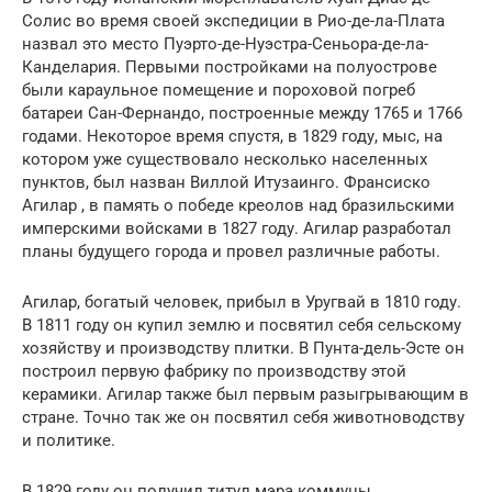
Солис
во время своей
экспедиции в Рио-де-ла-Плата
назвал это место Пуэрто-де-Нуэстра-Сеньора-де-ла-
Канделария. Первыми постройками на полуострове
были караульное помещение и пороховой погреб
батареи Сан-Фернандо, построенные между 1765 и 1766
годами. Некоторое время спустя, в 1829 году, мыс, на
котором уже существовало несколько населенных
пунктов, был назван Виллой Итузаинго.
Франсиско
Агилар
, в память о победе креолов над бразильскими
имперскими войсками в 1827 году. Агилар разработал
планы будущего города и провел различные работы.
Агилар, богатый человек, прибыл в Уругвай в 1810 году.
В 1811 году он купил землю и посвятил себя сельскому
хозяйству и производству плитки.
В Пунта-дель-Эсте он
построил первую фабрику по производству этой
керамики.
Агилар также был первым
разыгрывающим
в
стране.
Точно так же он посвятил себя животноводству
и политике.
В 1829 году он получил титул
мэра
коммуны