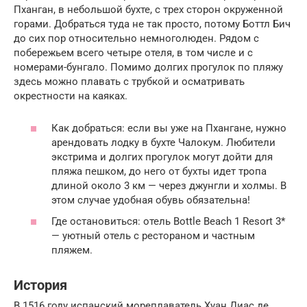
Пханган, в небольшой бухте, с трех сторон окруженной
горами. Добраться туда не так просто, потому Боттл Бич
до сих пор относительно немноголюден. Рядом с
побережьем всего четыре отеля, в том числе и с
номерами-бунгало. Помимо долгих прогулок по пляжу
здесь можно плавать с трубкой и осматривать
окрестности на каяках.
Как добраться: если вы уже на Пхангане, нужно
арендовать лодку в бухте Чалокум. Любители
экстрима и долгих прогулок могут дойти для
пляжа пешком, до него от бухты идет тропа
длиной около 3 км — через джунгли и холмы. В
этом случае удобная обувь обязательна!
Где остановиться: отель Bottle Beach 1 Resort 3*
— уютный отель с рестораном и частным
пляжем.
История
В 1516 году испанский мореплаватель
Хуан Диас де