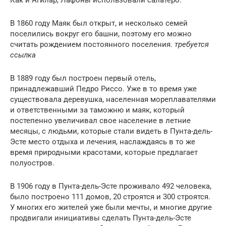
Как и Агилар, Лафоны использовали салатеро.
В 1860 году Маяк был открыт, и несколько семей
поселились вокруг его башни, поэтому его можно
считать рождением постоянного поселения.
требуется
ссылка
В 1889 году был построен первый отель,
принадлежавший Педро Риссо. Уже в то время уже
существовала деревушка, населенная мореплавателями
и ответственными за таможню и маяк, который
постепенно увеличивал свое население в летние
месяцы, с людьми, которые стали видеть в Пунта-дель-
Эсте место отдыха и лечения, наслаждаясь в то же
время природными красотами, которые предлагает
полуостров.
В 1906 году в Пунта-дель-Эсте проживало 492 человека,
было построено 111 домов, 20 строятся и 300 строятся.
У многих его жителей уже были мечты, и многие другие
продвигали инициативы сделать Пунта-дель-Эсте