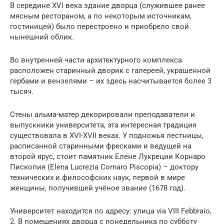
В середине XVI века здание дворца (служившее ранее
мясным рестораном, а по некоторым источникам,
гостиницей) было перестроено и приобрело свой
нынешний облик.
Во внутренней части архитектурного комплекса
расположен старинный дворик с галереей, украшенной
гербами и вензелями – их здесь насчитывается более 3
тысяч.
Стены альма-матер декорировали преподаватели и
выпускники университета, эта интересная традиция
существовала в XVI-XVII веках. У подножья лестницы,
расписанной старинными фресками и ведущей на
второй ярус, стоит памятник Елене Лукреции Корнаро
Пископия (Elena Lucrezia Cornaro Piscopia) – доктору
технических и философских наук, первой в мире
женщины, получившей учёное звание (1678 год).
Университет находится по адресу: улица via VIII Febbraio,
2. В помещениях дворца с понедельника по субботу