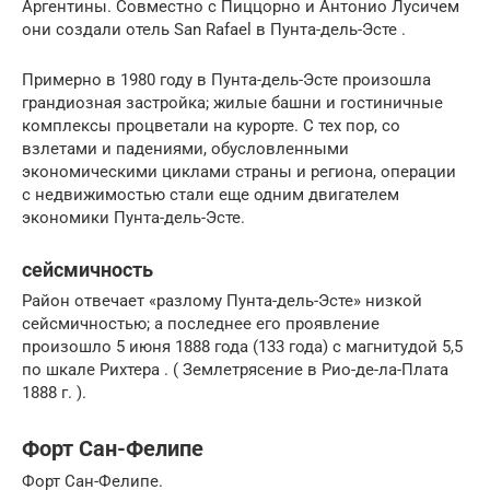
Аргентины. Совместно
с Пиццорно и
Антонио Лусичем
они создали
отель San Rafael в Пунта-дель-Эсте
.
Примерно в 1980 году в Пунта-дель-Эсте произошла
грандиозная застройка;
жилые башни и гостиничные
комплексы процветали на курорте.
С тех пор, со
взлетами и падениями, обусловленными
экономическими циклами страны и региона, операции
с недвижимостью стали еще одним двигателем
экономики Пунта-дель-Эсте.
сейсмичность
Район отвечает «разлому Пунта-дель-Эсте» низкой
сейсмичностью;
а последнее его проявление
произошло 5 июня 1888 года (133 года) с магнитудой 5,5
по
шкале Рихтера
.
(
Землетрясение в Рио-де-ла-Плата
1888 г.
).
Форт Сан-Фелипе
Форт Сан-Фелипе.