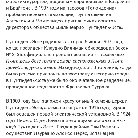
морским курортом, подобным европейским в
Биаррице
и
Брайтоне
. В 1907 году на пароход «Голондрина»
прибыли первые отдыхающие, группа семей из
Аргентины и Монтевидео, приглашенная советом
директоров общества «Бальнеарио Пунта-дель-Эсте».
Пунта-дель-Эсте родился как город 5 июля 1907 года,
когда президент
Клаудио Вилиман
обнародовал Закон
№ 3186, официально провозгласивший
«… названием
Пунта-дель-Эсте группу домов, расположенных в Пунта-
дель-Эсте, департамент Мальдонадо. »
. В то время, когда
было решено присвоить полуострову категорию города,
в Пунта-дель-Эсте уже было окончательное разделение,
проведенное геодезистом Франсиско Суррока.
В 1909 году был заложен краеугольный камень церкви
Пунта-дель-Эсте, а семь лет спустя, в 1916 году, курорт
был освещен первой электрической установкой. В 1924
году Нисето С. де Лоизага и его друзья основали
Яхт-
клуб Пунта-дель-Эсте
. Раздел района Сан-Рафаэль
осуществил Лауреано Алонсо Перес, испанец из