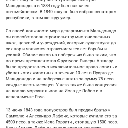
Мальдонадо, а в 1834 году был назначен
почтмейстером.
В 1840 году он был избран сенатором
республики, в том же году умер.
Со своей должности мэра департамента Мальдонадо
он способствовал строительству многочисленных
школ, церквей и учреждений, которые существуют до
сих пор и являются отражением тех лет борьбы и
усилий. Обилие китов на побережьях было таким, что
во время президентства
Фруктуозо Риверы
Агилару
было предоставлено исключительное право ловить и
убивать этих животных в течение 10 лет в Пуэрто-де-
Мальдонадо и на побережье штата за сумму 75 песо.
каждые шесть месяцев. У него также была концессия
на ловлю морских львов на
Исла-де-Лобос
и в
департаменте
Роча
.
13 июня 1843 года полуостров был продан братьям
Самуэлю
и Алехандро Лафоне, которые купили его за
4500 песо, а также
Исла-Горрити
, стоившую 1500 песо.