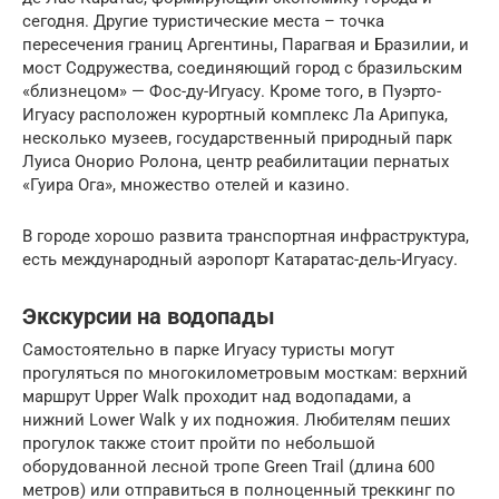
сегодня. Другие туристические места – точка
пересечения границ Аргентины, Парагвая и Бразилии, и
мост Содружества, соединяющий город с бразильским
«близнецом» — Фос-ду-Игуасу. Кроме того, в Пуэрто-
Игуасу расположен курортный комплекс Ла Арипука,
несколько музеев, государственный природный парк
Луиса Онорио Ролона, центр реабилитации пернатых
«Гуира Ога», множество отелей и казино.
В городе хорошо развита транспортная инфраструктура,
есть международный аэропорт Катаратас-дель-Игуасу.
Экскурсии на водопады
Самостоятельно в парке Игуасу туристы могут
прогуляться по многокилометровым мосткам: верхний
маршрут Upper Walk проходит над водопадами, а
нижний Lower Walk у их подножия. Любителям пеших
прогулок также стоит пройти по небольшой
оборудованной лесной тропе Green Trail (длина 600
метров) или отправиться в полноценный треккинг по