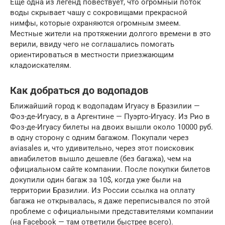
Еще одна из легенд повествует, что огромный поток
воды скрывает чашу с сокровищами прекрасной
нимфы, которые охраняются огромным змеем.
Местные жители на протяжении долгого времени в это
верили, ввиду чего не соглашались помогать
ориентироваться в местности приезжающим
кладоискателям.
Как добраться до водопадов
Ближайший город к водопадам Игуасу в Бразилии —
Фоз-де-Игуасу, в а Аргентине — Пуэрто-Игуасу. Из Рио в
Фоз-де-Игуасу билеты на двоих вышли около 10000 руб.
в одну сторону с одним багажом. Покупали через
aviasales и, что удивительно, через этот поисковик
авиабилетов вышло дешевле (без багажа), чем на
официальном сайте компании. После покупки билетов
докупили один багаж за 10$, когда уже были на
территории Бразилии. Из России ссылка на оплату
багажа не открывалась, я даже переписывался по этой
проблеме с официальными представителями компании
(на Facebook — там ответили быстрее всего).