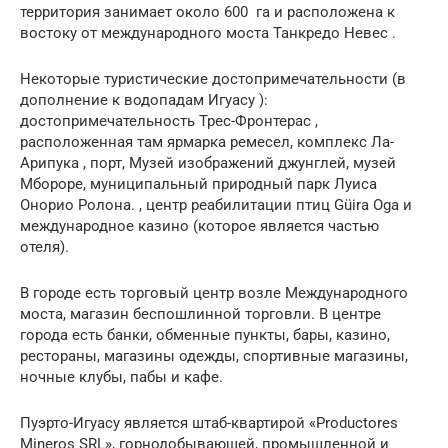
территория занимает около 600
га
и расположена к
востоку от
международного моста Танкредо Невес
.
Некоторые туристические достопримечательности (в
дополнение к
водопадам Игуасу
):
достопримечательность Трес-Фронтерас
,
расположенная там ярмарка ремесел, комплекс
Ла-
Арипука
, порт, Музей изображений джунглей, музей
Мбороре, муниципальный природный парк Луиса
Онорио Ролона. ,
центр реабилитации птиц
Güira Oga
и
международное казино (которое является частью
отеля).
В городе есть
торговый центр
возле Международного
моста, магазин беспошлинной торговли.
В центре
города есть банки, обменные пункты, бары, казино,
рестораны, магазины одежды, спортивные магазины,
ночные клубы, пабы и кафе.
Пуэрто-Игуасу является штаб-квартирой «Productores
Mineros SRL», горнодобывающей, промышленной и