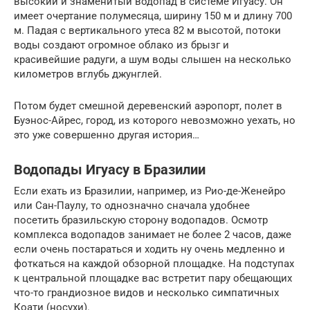
высокий и знаменитый водопад в системе Игуасу. Он
имеет очертание полумесяца, ширину 150 м и длину 700
м. Падая с вертикального утеса 82 м высотой, потоки
воды создают огромное облако из брызг и
красивейшие радуги, а шум воды слышен на несколько
километров вглубь джунглей.
Потом будет смешной деревенский аэропорт, полет в
Буэнос-Айрес, город, из которого невозможно уехать, но
это уже совершенно другая история…
Водопады Игуасу в Бразилии
Если ехать из Бразилии, например, из Рио-де-Женейро
или Сан-Паулу, то однозначно сначала удобнее
посетить бразильскую сторону водопадов. Осмотр
комплекса водопадов занимает не более 2 часов, даже
если очень постараться и ходить ну очень медленно и
фоткаться на каждой обзорной площадке. На подступах
к центральной площадке вас встретит пару обещающих
что-то грандиозное видов и несколько симпатичных
Коати (носухи).