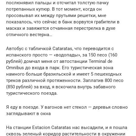
послюнявил пальцы и отсчитал толстую пачку
потрепанных купюр. В тот момент, когда он
просовывал их между прутьями решетки, мне
показалось, что сейчас в банк ворвутся грабители в
масках и завяжется отчаянная перестрелка в духе
отличного вестерна…
Автобус с табличкой Cataratas, что переводится с
испанского просто — «водопады», за 150 песо (160
рублей) домчал меня от автостанции Terminal de
Omnibus до входа в парк. Его туристическая зона
намного больше бразильской и имеет 5 пешеходных
треков различной протяженности. Заплатив 800 песо
(850 рублей) за вход, я вскочила внутрь забавного
туристического поезда.
Я еду в поезде. У вагонов нет стекол — деревья словно
заглядывают в окна
На станции Estacion Cataratas нас высадили, и я пошла
сквозь зеленый коридор растительности в окружении