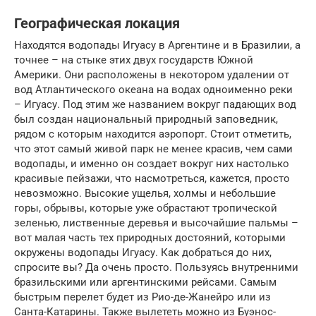
Географическая локация
Находятся водопады Игуасу в Аргентине и в Бразилии, а
точнее – на стыке этих двух государств Южной
Америки. Они расположены в некотором удалении от
вод Атлантического океана на водах одноименно реки
– Игуасу. Под этим же названием вокруг падающих вод
был создан национальный природный заповедник,
рядом с которым находится аэропорт. Стоит отметить,
что этот самый живой парк не менее красив, чем сами
водопады, и именно он создает вокруг них настолько
красивые пейзажи, что насмотреться, кажется, просто
невозможно. Высокие ущелья, холмы и небольшие
горы, обрывы, которые уже обрастают тропической
зеленью, лиственные деревья и высочайшие пальмы –
вот малая часть тех природных достояний, которыми
окружены водопады Игуасу. Как добраться до них,
спросите вы? Да очень просто. Пользуясь внутренними
бразильскими или аргентинскими рейсами. Самым
быстрым перелет будет из Рио-де-Жанейро или из
Санта-Катарины. Также вылететь можно из Буэнос-