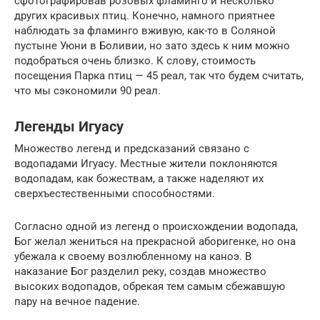
сфотографировав розовых фламинго и несколько
других красивых птиц. Конечно, намного приятнее
наблюдать за фламинго вживую, как-то в Соляной
пустыне Уюни в Боливии, но зато здесь к ним можно
подобраться очень близко. К слову, стоимость
посещения Парка птиц — 45 реал, так что будем считать,
что мы сэкономили 90 реал.
Легенды Игуасу
Множество легенд и предсказаний связано с
водопадами Игуасу. Местные жители поклоняются
водопадам, как божествам, а также наделяют их
сверхъестественными способностями.
Согласно одной из легенд о происхождении водопада,
Бог желал жениться на прекрасной аборигенке, но она
убежала к своему возлюбленному на каноэ. В
наказание Бог разделил реку, создав множество
высоких водопадов, обрекая тем самым сбежавшую
пару на вечное падение.