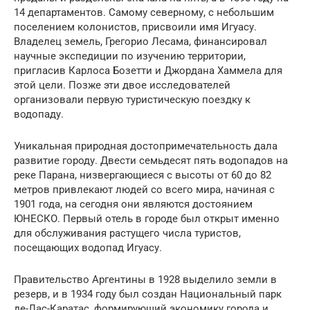
14 департаментов. Самому северному, с небольшим
поселением колонистов, присвоили имя Игуасу.
Владелец земель, Грегорио Лесама, финансировал
научные экспедиции по изучению территории,
пригласив Карлоса Бозетти и Джордана Хаммела для
этой цели. Позже эти двое исследователей
организовали первую туристическую поездку к
водопаду.
Уникальная природная достопримечательность дала
развитие городу. Двести семьдесят пять водопадов на
реке Парана, низвергающиеся с высоты от 60 до 82
метров привлекают людей со всего мира, начиная с
1901 года, на сегодня они являются достоянием
ЮНЕСКО. Первый отель в городе был открыт именно
для обслуживания растущего числа туристов,
посещающих водопад Игуасу.
Правительство Аргентины в 1928 выделило земли в
резерв, и в 1934 году был создан Национальный парк
де-Лас-Каратас, формирующий экономику города и