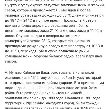
Благодаря отсутствию сухого сезона и обилию осадков
Пуэрто-Игуасу окружают густые влажные леса. В жаркий
сезон, который продолжается 6 месяцев и более,
температура воздуха доходит до 35 °С днем и снижается
до 18 °C – 24 °С в ночное время. Прохладный сезон
длится с конца апреля до середины сентября, с
дневными максимумами 21 °С и минимумами в 11 °С в
июне. Случаются дни с северным ветром и
температурой около 28 °С, которые меняются на
прохладную дождливую погоду и температуру от 10 °C и
до 15 °С, переходящую в сухие солнечные дни и
холодные ночи. Морозы бывают редко, всего пару дней
зимой.
А. Нуньес Кабеса де Вака, руководитель испанской
экспедиции, в 1542 году открыл район Игуасу, который
в то время населяли индейцы гуарани. Его привлек шум
водопада, слышный за несколько километров. Хотя
район был разведан, исключительно индейцы
занимали эти земли до 1880 года. Начиная с 1881 года
территории, где сейчас находится город, были трижды
проданы и разделены сначала на пять, а в 1898 году на