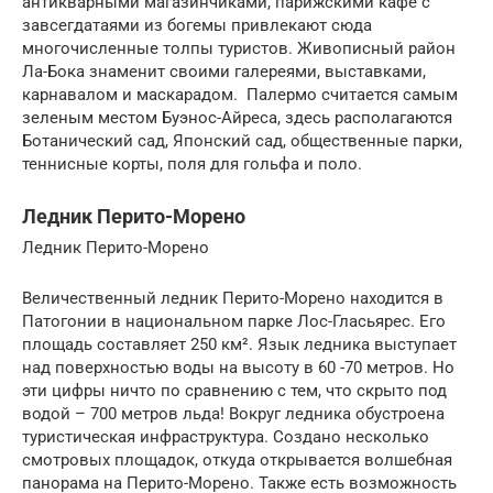
антикварными магазинчиками, парижскими кафе с
завсегдатаями из богемы привлекают сюда
многочисленные толпы туристов. Живописный район
Ла-Бока знаменит своими галереями, выставками,
карнавалом и маскарадом. Палермо считается самым
зеленым местом Буэнос-Айреса, здесь располагаются
Ботанический сад, Японский сад, общественные парки,
теннисные корты, поля для гольфа и поло.
Ледник Перито-Морено
Ледник Перито-Морено
Величественный ледник Перито-Морено находится в
Патогонии в национальном парке Лос-Гласьярес. Его
площадь составляет 250 км². Язык ледника выступает
над поверхностью воды на высоту в 60 -70 метров. Но
эти цифры ничто по сравнению с тем, что скрыто под
водой – 700 метров льда! Вокруг ледника обустроена
туристическая инфраструктура. Создано несколько
смотровых площадок, откуда открывается волшебная
панорама на Перито-Морено. Также есть возможность