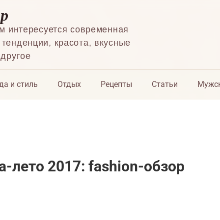
ор
ем интересуется современная
тенденции, красота, вкусные
 другое
да и стиль
Отдых
Рецепты
Статьи
Мужск
-лето 2017: fashion-обзор