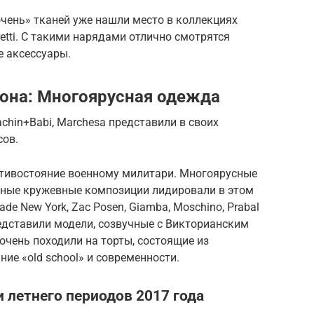
очень» тканей уже нашли место в коллекциях
 Ferretti. С такими нарядами отлично смотрятся
е аксессуары.
она: Многоярусная одежда
achin+Babi, Marchesa представили в своих
сов.
отивостояние военному милитари. Многоярусные
жные кружевные композиции лидировали в этом
de New York, Zac Posen, Giamba, Moschino, Prabal
 представили модели, созвучные с Викторианским
очень походили на торты, состоящие из
ние «old school» и современности.
 летнего периодов 2017 года