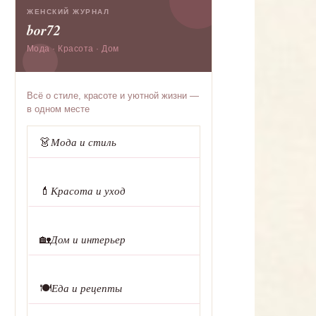
ЖЕНСКИЙ ЖУРНАЛ
bor72
Мода · Красота · Дом
Всё о стиле, красоте и уютной жизни —
в одном месте
👗
Мода и стиль
💄
Красота и уход
🏡
Дом и интерьер
🍽️
Еда и рецепты