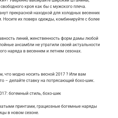
чки»? Уверенно выбирайте широкий штанины,
свободного кроя как бы с мужского плеча.
анут прекрасной находкой для холодных весенних
. Носите их поверх одежды, комбинируйте с более
авность линий, женственность форм дамы любой
лойные ансамбли не утратили своей актуальности
ого наряда в весеннем и летнем сезонах.
м, что модно носить весной 2017 ? Или вам
 то – делайте ставку на потрясающий бохо-шик.
017: богемный стиль, бохо-шик
ватыми принтами, грациозные богемные наряды
цы в новом сезоне.