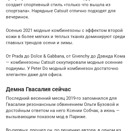
создает спортивный стиль «только что вышла из
спортзала». Нарядные Catsuit отлично подходят для
вечеринок.
Осенью 2021 модные комбинезоны с эффектом второй
кожи в более мягких и теплых тканях доминируют среди
главных трендов осени и зимы.
От Prada до Dolce & Gabbana, от Givenchy до Дэвида Кома
— комбинезоны Catsuit оккупировали модные осенние
подиумы. У Peter Do модный комбинезон достаточно
элегантен даже для офиса.
Демна Гвасалия сейчас
Последний весенний месяц 2019-го запомнился для
Гвасалии резонансным обвинением Ольги Бузовой и
достойным ответом на него Ксении Собчак, а июнь —
вызывающим показом мод в Париже.
Во-первых, прошел он, по решению автора, в одном из