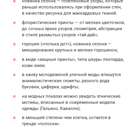
новинка сезона — гобеленовые узоры, которые
раньше использовались при оформлении стен,
в качестве рисунка для жаккардовых тканей.
флористические принты — от мелких цветочков,
до сочных ярких узоров ;геометрия, абстракции
в стиле размытых узоров «тай-дай»;
горошек («полька дот»), новинка сезона —
микширование крупных и мелких горошинок;
в моде «хищные принты», типа шкуры леопарда,
кожи змеи;
в канву молодеженой уличной моды впишутся
анималистические сюжеты, разного рода
буковки, циферки, шрифты;
на модных показах можно увидеть этнические
мотивы, вписанные в современные модели
одежды (Гальяно, Кавалли);
в меньшей степени чем клетка, остается в
тренде «полоска».