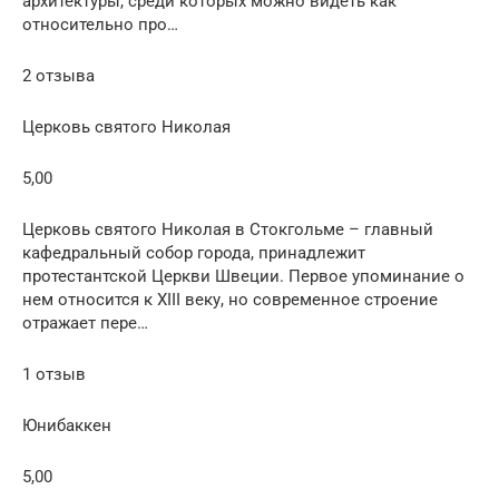
архитектуры, среди которых можно видеть как
относительно про…
2 отзыва
Церковь cвятого Николая
5,00
Церковь святого Николая в Стокгольме – главный
кафедральный собор города, принадлежит
протестантской Церкви Швеции. Первое упоминание о
нем относится к XIII веку, но современное строение
отражает пере…
1 отзыв
Юнибаккен
5,00