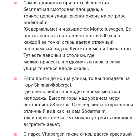
Самая длинная и при этом абсолютно
бесплатная смотровая площадка, а
точнее целая улица, расположена на острове
Södermalm
(Сёдермальме) и называется Monteliusvägen. Ее
протяженность составляет почти 500 м и с
каждой ее точки открывается отличный
панорамный вид на Кунгсхольмен и Гамла-стан.
Тут есть лавочки и столики, где
можно присесть и отдохнуть и парк, а сама
улица тянеться вдоль скалы;
Если дойти до конца улицы, то вы попадете на
гору Skinnarviksberget,
где очень любит проводить время местная
молодежь. Высота горы над уровнем моря
составляет 53 метра. С ее вершины открывается
отличный вид как на сам Södermalm,
так и окрестности. Тут можно устроить пикник и
встретить закат;
С парка Vitabergen также открывается красивый