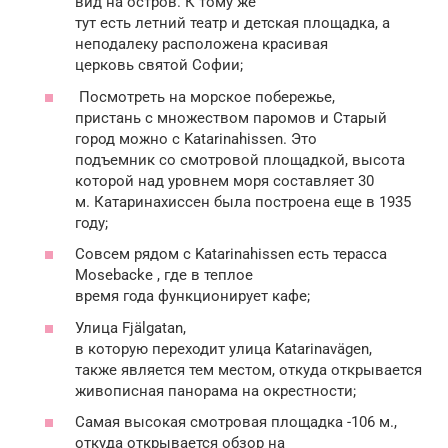
вид на остров. К тому же
тут есть летний театр и детская площадка, а
неподалеку расположена красивая
церковь святой Софии;
Посмотреть на морское побережье,
пристань с множеством паромов и Старый
город можно с Katarinahissen. Это
подъемник со смотровой площадкой, высота
которой над уровнем моря составляет 30
м. Катаринахиссен была построена еще в 1935
году;
Совсем рядом с Katarinahissen есть терасса
Mosebacke , где в теплое
время года функционирует кафе;
Улица Fjälgatan,
в которую переходит улица Katarinavägen,
также является тем местом, откуда открывается
живописная панорама на окрестности;
Самая высокая смотровая площадка -106 м.,
откуда открывается обзор на