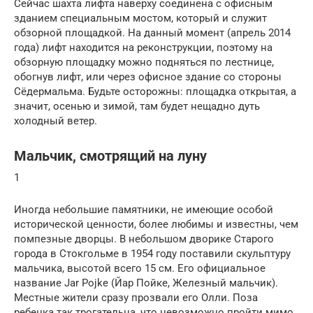
Сейчас шахта лифта наверху соединена с офисным
зданием специальным мостом, который и служит
обзорной площадкой. На данный момент (апрель 2014
года) лифт находится на реконструкции, поэтому на
обзорную площадку можно подняться по лестнице,
обогнув лифт, или через офисное здание со стороны
Сёдермальма. Будьте осторожны: площадка открытая, а
значит, осенью и зимой, там будет нещадно дуть
холодный ветер.
Мальчик, смотрящий на луну
1
Иногда небольшие памятники, не имеющие особой
исторической ценности, более любимы и известны, чем
помпезные дворцы. В небольшом дворике Старого
города в Стокгольме в 1954 году поставили скульптуру
мальчика, высотой всего 15 см. Его официальное
название Jar Pojke (Йар Пойке, Железный мальчик).
Местные жители сразу прозвали его Олли. Поза
ребенка так трогательна, что невозможно пройти мимо.