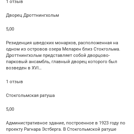
1 отзыв
Дворец Дроттнингхольм
5,00
Резиденция шведских монархов, расположенная на
одном из островов озера Меларен близ Стокгольма.
Дроттнингхольм представляет собой дворцово-
парковый ансамбль, главный дворец которого был
возведен в XVI…
1 отзыв
Стокгольмская ратуша
5,00
Административное здание, построенное в 1923 году по
проекту Рагнара Эстбергa. В Стокгольмской ратуше