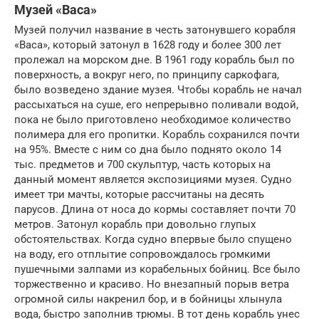
Музей «Васа»
Музей получил название в честь затонувшего корабля
«Васа», который затонул в 1628 году и более 300 лет
пролежал на морском дне. В 1961 году корабль был по
поверхность, а вокруг него, по принципу саркофага,
было возведено здание музея. Чтобы корабль не начал
рассыхаться на суше, его непрерывно поливали водой,
пока не было приготовлено необходимое количество
полимера для его пропитки. Корабль сохранился почти
на 95%. Вместе с ним со дна было поднято около 14
тыс. предметов и 700 скульптур, часть которых на
данный момент является экспозициями музея. Судно
имеет три мачты, которые рассчитаны на десять
парусов. Длина от носа до кормы составляет почти 70
метров. Затонул корабль при довольно глупых
обстоятельствах. Когда судно впервые было спущено
на воду, его отплытие сопровождалось громкими
пушечными залпами из корабельных бойниц. Все было
торжественно и красиво. Но внезапный порыв ветра
огромной силы накренил бор, и в бойницы хлынула
вода, быстро заполнив трюмы. В тот день корабль унес