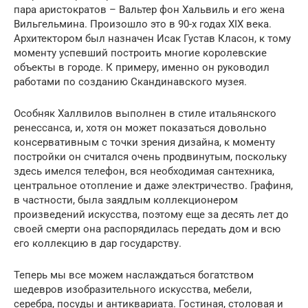
пара аристократов – Вальтер фон Хальвиль и его жена
Вильгельмина. Произошло это в 90-х годах XIX века.
Архитектором был назначен Исак Густав Класон, к тому
моменту успевший построить многие королевские
объекты в городе. К примеру, именно он руководил
работами по созданию Скандинавского музея.
Особняк Халлвилов выполнен в стиле итальянского
ренессанса, и, хотя он может показаться довольно
консервативным с точки зрения дизайна, к моменту
постройки он считался очень продвинутым, поскольку
здесь имелся телефон, вся необходимая сантехника,
центральное отопление и даже электричество. Графиня,
в частности, была заядлым коллекционером
произведений искусства, поэтому еще за десять лет до
своей смерти она распорядилась передать дом и всю
его коллекцию в дар государству.
Теперь мы все можем наслаждаться богатством
шедевров изобразительного искусства, мебели,
серебра, посуды и антиквариата. Гостиная, столовая и