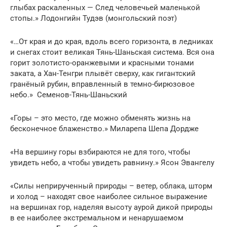
глыбах раскаленных — След человечьей маленькой
стопы.» Лодонгийн Тудэв (монгольский поэт)
«…От края и до края, вдоль всего горизонта, в ледниках
и снегах стоит великая Тянь-Шаньская система. Вся она
горит золотисто-оранжевыми и красными тонами
заката, а Хан-Тенгри плывёт сверху, как гигантский
гранёный рубин, вправленный в темно-бирюзовое
небо.» Семенов-Тянь-Шаньский
«Горы – это место, где можно обменять жизнь на
бесконечное блаженство.» Миларепа Шепа Дордже
«На вершину горы взбираются не для того, чтобы
увидеть небо, а чтобы увидеть равнину.» Ясон Эвангелу
«Силы неприрученный пpиpоды – ветеp, облака, штоpм
и холод – находят свое наиболее сильное выражение
на вершинах гоp, наделяя высоту ауpой дикой пpиpоды
в ее наиболее экстpемальном и ненаpушаемом