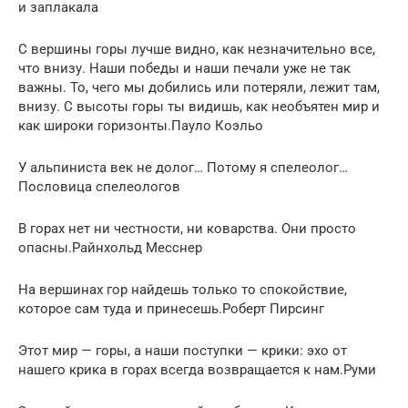
и заплакала
С вершины горы лучше видно, как незначительно все,
что внизу. Наши победы и наши печали уже не так
важны. То, чего мы добились или потеряли, лежит там,
внизу. С высоты горы ты видишь, как необъятен мир и
как широки горизонты.Пауло Коэльо
У альпиниста век не долог… Потому я спелеолог…
Пословица спелеологов
В горах нет ни честности, ни коварства. Они просто
опасны.Райнхольд Месснер
На вершинах гор найдешь только то спокойствие,
которое сам туда и принесешь.Роберт Пирсинг
Этот мир — горы, а наши поступки — крики: эхо от
нашего крика в горах всегда возвращается к нам.Руми