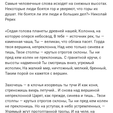
Самые человечные слова исходят на снежных высотах.
Некоторые люди боятся гор и уверяют, что горы их
душат. Не боятся ли эти люди и больших дел?» Николай
Рерих
«Седая голова планеты древней нашей, Колонна, на
которую оперся небосвод, В тебе — источник рек, ты —
каменная чаша, Ты — великан, что облака пасет. Горда
твоя вершина, непреклонна, Над нею только синева и
тишь, Твои столпы — крутых отрогов склоны. Ты ни
пред кем колен не преклонишь. С гранитной кручи, с
высоты надменной Ты смотришь вниз, угрюмый
исполин, На жалкий мир, ничтожный, мелкий, бренный,
Таким порой он кажется с вершин.
Захочешь — в клочья изорвешь ты тучи И как коня,
стреножишь вихрь летучий… И снова над вершиной
непреклонной Царят, как прежде, синева и тишь… Твои
столпы — крутых отрогов склоны, Ты ни пред кем колен
не преклонишь. Но на уступах, в небо устремленных, —
Упрямый жгут протоптанной тропы, И на челе, на