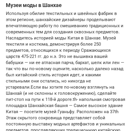
Музеи моды в Шанхае
Используя обилие текстильных и швейных фабрик в
этом регионе, шанхайские дизайнеры проделывают
впечатляющую работу по смешиванию традиционных и
современных тем для создания сквозных предметов.
Насладитесь историей моды Китая в Шанхае. Музей
текстиля и костюма, демонстрируя более 250
предметов, относящихся к периоду Сражающихся
царств 475-221 гг. до н.э. Это не вышивка вашей
бабушки — ни ее атласная парча, бархат, шелк или лен —
так что вы по-новому оцените, насколько далеко назад
был китайский стиль история идет, и какими
стильными они остались, но никогда не
устаревали.Если вы хотите по-новому взглянуть на
Шанхай (и не склонны к головокружению), сделайте
пит-стоп на пути к 118-й дороге.th- напольная смотровая
площадка Шанхайская башня — Самое высокое здание
Китая — посетите музей Гуаньфу. Расположен на 37th
Этаж скрытого сокровища представляет собой
постоянную выставку модных артефактов и уникальных
предметов, прославляющих традиционную китайскую