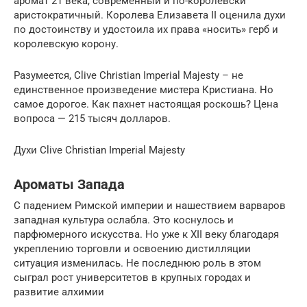
аромат 21 века, современный и по-королевски
аристократичный. Королева Елизавета II оценила духи
по достоинству и удостоила их права «носить» герб и
королевскую корону.
Разумеется, Clive Christian Imperial Majesty – не
единственное произведение мистера Кристиана. Но
самое дорогое. Как пахнет настоящая роскошь? Цена
вопроса — 215 тысяч долларов.
Духи Clive Christian Imperial Majesty
Ароматы Запада
С падением Римской империи и нашествием варваров
западная культура ослабла. Это коснулось и
парфюмерного искусства. Но уже к XII веку благодаря
укреплению торговли и освоению дистилляции
ситуация изменилась. Не последнюю роль в этом
сыграл рост университетов в крупных городах и
развитие алхимии