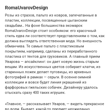
RomaUvarovDesign
Розы из стразов, пальто из ковров, запечатанные в
пластик, коллекции, посвященные цыганским
свадьбам… На фоне большинства экомарок
RomaUvarovDesign стоит особняком: его красочный
стиль едва ли соответствует представлениям о том, как
должна выглядеть ответственная мода. Но внешность
обманчива. Те самые пальто с пластиковым
покрытием, например, сделаны из переработанного
пластика от тентов для грузовиков. А главный прием
Уварова — апсайклинг: он дает новую жизнь старым
вещам. Из искусственных цветов собирает клатчи, из
старинных ложек делает пуговицы, из архивных
фотографий в рамках — серьги. В осенне-зимней
коллекции и вовсе будет линия украшений из
фарфоровых гжельских собачек. Дизайнеру удалось
отыскать сразу 400 таких игрушек.
«Главное, — рассказывает Уваров, — видеть прекрасное
во всем. Бывает, какой-то предмет неожиданно