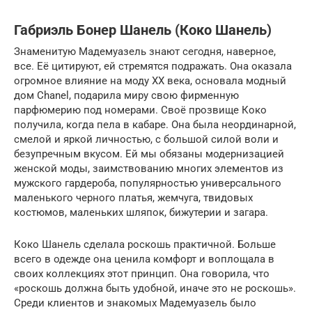
Габриэль Бонер Шанель (Коко Шанель)
Знаменитую Мадемуазель знают сегодня, наверное,
все. Её цитируют, ей стремятся подражать. Она оказала
огромное влияние на моду XX века, основала модный
дом Chanel, подарила миру свою фирменную
парфюмерию под номерами. Своё прозвище Коко
получила, когда пела в кабаре. Она была неординарной,
смелой и яркой личностью, с большой силой воли и
безупречным вкусом. Ей мы обязаны модернизацией
женской моды, заимствованию многих элементов из
мужского гардероба, популярностью универсального
маленького черного платья, жемчуга, твидовых
костюмов, маленьких шляпок, бижутерии и загара.
Коко Шанель сделала роскошь практичной. Больше
всего в одежде она ценила комфорт и воплощала в
своих коллекциях этот принцип. Она говорила, что
«роскошь должна быть удобной, иначе это не роскошь».
Среди клиентов и знакомых Мадемуазель было