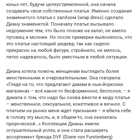
юных лет, будучи целеустремленной, она начала
создавать свои собственные платья. Именно создание
знаменитого платья с запАхом (wrap dress) сделало
Диану знаменитой. Поначалу платье вызывало
недоумение тем, что было похоже на халат, не имело
пуговиц и молнии. Но после примерки выяснялось, что
это платье настоящий шедевр, так как сидело
прекрасно на любой фигуре, стройнило, не мялось,
легко надевалось, было уместным в любой ситуации.
Диана хотела помочь женщинам выглядеть более
женственными и очаровательными. Она говорила:
«Глядя на то, что предлагают дамам в нью-йоркских
магазинах – всё какое-то бесформенное, бесполое, – я
думала о том, что надо бы снова ввести в моду платье
– женственное, сексуальное, кокетливое и вечное. С
платьем на рынке меня ждет признание – я вбила себе
в голову эту мысль, и, в общем-то, она оказалась
пророческой…» Коллекции Дианы имели
оглушительный успех, и она стала расширять
ассортимент бренда DVF (Diane von Furstenberg).