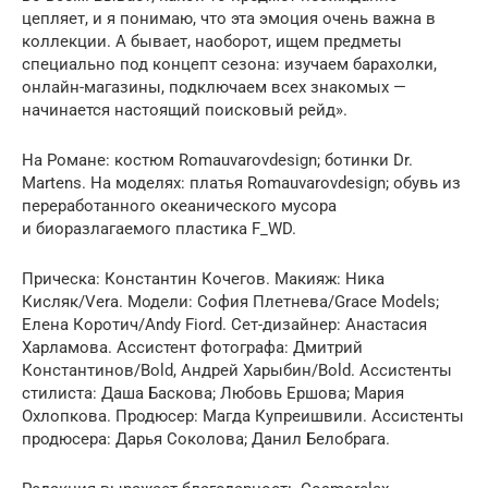
цепляет, и я понимаю, что эта эмоция очень важна в
коллекции. А бывает, наоборот, ищем предметы
специально под концепт сезона: изучаем барахолки,
онлайн-магазины, подключаем всех знакомых —
начинается настоящий поисковый рейд».
На Романе: костюм Romauvarovdesign; ботинки Dr.
Martens. На моделях: платья Romauvarovdesign; обувь из
переработанного ­океанического мусора
и биоразлагаемого пластика F_WD.
Прическа: Константин Кочегов. Макияж: Ника
Кисляк/Vera. Модели: София Плетнева/Grace Models;
Елена Коротич/Andy Fiord. Сет-дизайнер: Анастасия
Харламова. Ассистент фотографа: Дмитрий
Константинов/Bold, Андрей Харыбин/Bold. Ассистенты
стилиста: Даша Баскова; Любовь Ершова; Мария
Охлопкова. Продюсер: Магда Купреишвили. Ассистенты
продюсера: Дарья Соколова; Данил Белобрага.