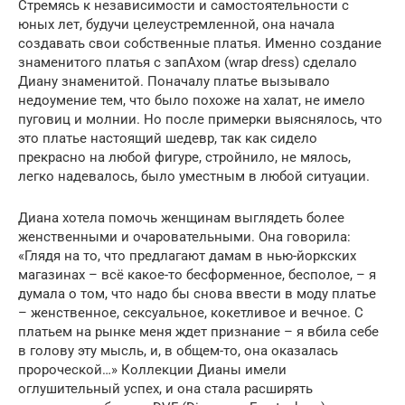
Стремясь к независимости и самостоятельности с
юных лет, будучи целеустремленной, она начала
создавать свои собственные платья. Именно создание
знаменитого платья с запАхом (wrap dress) сделало
Диану знаменитой. Поначалу платье вызывало
недоумение тем, что было похоже на халат, не имело
пуговиц и молнии. Но после примерки выяснялось, что
это платье настоящий шедевр, так как сидело
прекрасно на любой фигуре, стройнило, не мялось,
легко надевалось, было уместным в любой ситуации.
Диана хотела помочь женщинам выглядеть более
женственными и очаровательными. Она говорила:
«Глядя на то, что предлагают дамам в нью-йоркских
магазинах – всё какое-то бесформенное, бесполое, – я
думала о том, что надо бы снова ввести в моду платье
– женственное, сексуальное, кокетливое и вечное. С
платьем на рынке меня ждет признание – я вбила себе
в голову эту мысль, и, в общем-то, она оказалась
пророческой…» Коллекции Дианы имели
оглушительный успех, и она стала расширять