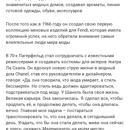
знаменитых модных домов, создавал ароматы, линии
готовой одежды, обуви, аксессуаров
После того как в 1966 году он создал свою первую
коллекцию меховых изделий для Fendi, которая имела
огромный успех, на него обратили внимание самые
влиятельные люди мира моды
В 70-х Лагерфельд стал сотрудничать с известными
режиссерами и создавать костюмы для актеров театра
Ла Скала. Он вдохнул новую струю жизни в модный
дом Chanel, став его руководителем и дизайнером,
говоря: «Да, она говорила, что мода умирает, а стиль
бессмертен. Но стиль ведь должен адаптироваться,
подстраиваться под моду. У Шанель была своя жизнь.
Великая карьера. Она закончилась. Я сделал все, чтобы
продлить её, и продолжаю делать, чтобы она длилась
вечно. Главная моя задача – постараться
транспонировать то, что она делала, в сегодняшний
день. Угадать, что бы она стала делать, живи она сейчас
и здесь, окажись Мадемуазель на моем месте».