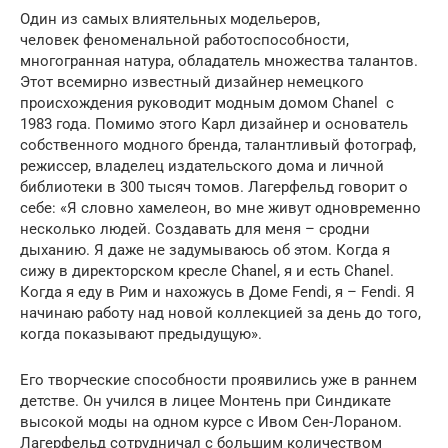
Один из самых влиятельных модельеров,
человек феноменальной работоспособности,
многогранная натура, обладатель множества талантов.
Этот всемирно известный дизайнер немецкого
происхождения руководит модным домом Chanel с
1983 года. Помимо этого Карл дизайнер и основатель
собственного модного бренда, талантливый фотограф,
режиссер, владелец издательского дома и личной
библиотеки в 300 тысяч томов. Лагерфельд говорит о
себе: «Я словно хамелеон, во мне живут одновременно
несколько людей. Создавать для меня – сродни
дыханию. Я даже не задумываюсь об этом. Когда я
сижу в директорском кресле Chanel, я и есть Chanel.
Когда я еду в Рим и нахожусь в Доме Fendi, я – Fendi. Я
начинаю работу над новой коллекцией за день до того,
когда показывают предыдущую».
Его творческие способности проявились уже в раннем
детстве. Он учился в лицее Монтень при Синдикате
высокой моды на одном курсе с Ивом Сен-Лораном.
Лагерфельд сотрудничал с большим количеством