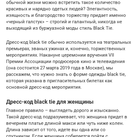
обычной жизни можно встретить такое количество
красивых и нарядно одетых людей? Элегантность,
изящность и благородство торжеству придает именно
«черный галстук» – строгий и галантный, никогда не
выходящий из буржуазной моды стиль Black Tie.
Дресс-код black tie обычно используется на театральных
премьерах, званых ужинах и, конечно, торжественных
мероприятиях. Накануне церемонии вручения VII
Премии Ассоциации продюсеров кино и телевидения
(она состоится 27 марта 2019 года в Москве), мы
расскажем, что нужно знать о форме одежды black tie,
которая указана в пригласительных билетах как
основной дресс-код мероприятия.
Дресс-код black tie для женщины
Главное правило – выглядеть дорого и изысканно.
Такой дресс-код подразумевает, что женщина придет в
вечернем платье длиной макси или чуть ниже колен.
Длина зависит от того, идете вы одна или со
спутником. Если женщина собирается пойти с