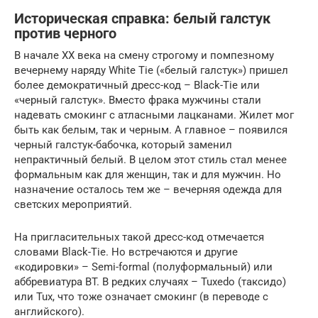
Историческая справка: белый галстук
против черного
В начале XX века на смену строгому и помпезному
вечернему наряду White Tie («белый галстук») пришел
более демократичный дресс-код – Black-Tie или
«черный галстук». Вместо фрака мужчины стали
надевать смокинг с атласными лацканами. Жилет мог
быть как белым, так и черным. А главное – появился
черный галстук-бабочка, который заменил
непрактичный белый. В целом этот стиль стал менее
формальным как для женщин, так и для мужчин. Но
назначение осталось тем же – вечерняя одежда для
светских мероприятий.
На пригласительных такой дресс-код отмечается
словами Black-Tie. Но встречаются и другие
«кодировки» – Semi-formal (полуформальный) или
аббревиатура BT. В редких случаях – Tuxedo (таксидо)
или Tux, что тоже означает смокинг (в переводе с
английского).