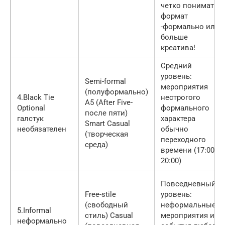
четко понимать
формат
-формально или
больше
креатива!
Средний
уровень:
Semi-formal
мероприятия
(полуформально)
4.Black Tie
нестро­гого
A5 (After Five-
Optional
формального
после пяти)
галстук
характера
Smart Casual
необязателен
обычно
(творческая
переходного
среда)
времени (17:00-
20:00)
Повседневный
Free-stile
уровень:
(свободный
неформальные
5.Informal
стиль) Casual
мероприятия и
неформально