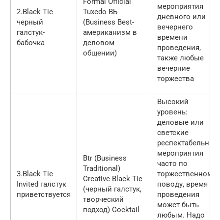
Formal Official
мероприятия
2.Black Tie
Tuxedo ВЬ
дневного или
черный
(Business Best-
вечернего
галстук-
американизм в
времени
бабочка
деловом
проведения,
общении)
также любые
вечерние
торжества
Высокий
уровень:
деловые или
светские
респектабельные
мероприятия
Btr (Business
часто по
Traditional)
3.Black Tie
торжественному
Creative Black Tie
Invited галстук
пово­ду, время
(черный галстук,
приветствуется
проведения
творческий
может быть
подход) Cocktail
любым. Надо