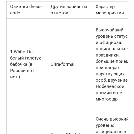
Отметки dress-
Другие варианты
Характер
code
отметок
мероприятия
Высочайший
уровень статуса
и официоза:
национальные
1.White Tie
праздники,
белый галстук-
большие приемы
бабочка (в
Ultra-formal
при дворах
России его
царствующих
нет!)
особ, вручение
Нобелев­ской
премии и не­
многое др.
Очень высокий
уровень:
официальные