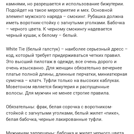
камнями, но разрешается и использование бижутерии.
Подойдет на такое мероприятие и мех. Основной
элемент мужского наряда – смокинг. Рубашка должна
иметь воротник-стойку с загнутыми уголками. Бабочка
– черного цвета. К черному смокингу надевается
черный кушак, к белому – белый.
White Tie (белый галстук) – наиболее серьезный дресс –
код, который требует придерживаться четких правил.
Это высший пилотаж в одежде, все очень дорого и
очень изысканно. Для женщин обязательно вечернее
платье полной длины, длинные перчатки, миниатюрная
сумочка – клатч. Туфли только на высоких каблуках.
Моветоном является бижутерия и распущенные
волосы. Для мужчин не менее строгие правила.
Обязательны: фрак, белая сорочка с воротником-
стойкой с загнутыми уголками, белый жилет «пике»,
белая бабочка, черные лакированные туфли.
Мужчинам запрещены: бабочка и жилет черного цвета,