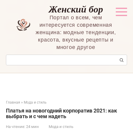
Перейти
Женский бор
к
контенту
Портал о всем, чем
интересуется современная
женщина: модные тенденции,
красота, вкусные рецепты и
многое другое
Поиск:
Главная
»
Мода и стиль
Платья на новогодний корпоратив 2021: как
выбрать и с чем надеть
На чтение:
24 мин
Мода и стиль