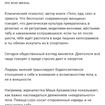
это всю жизнь.
Клинический психолог, автор книги «Тело, еда, секс и
тревога: Что беспокоит современную женщину»
говорит, что диетическая культура превратилась в
религию «с её ритуалами, моделями-иконами, жёсткими
табу и наказанием ослушавшихся: если ты ел после
шести, тебя ждёт расплата в виде лишних килограммов
и ты обязан искупить их в спортзале».
Сегодня общественный взгляд меняется. Диетологи всё
чаще говорят о вреде строгих диет и запретов
Лидеры мнений транслируют бодипозитивное
отношение к себе и внимание к возможностям тела, а
не к внешности
Например, журналистка Маша Арзамасова показывает,
как важно наслаждаться движением «неидеального»
тела. Певица Liz­zo носит откровенные наряды и не
стесняется себя