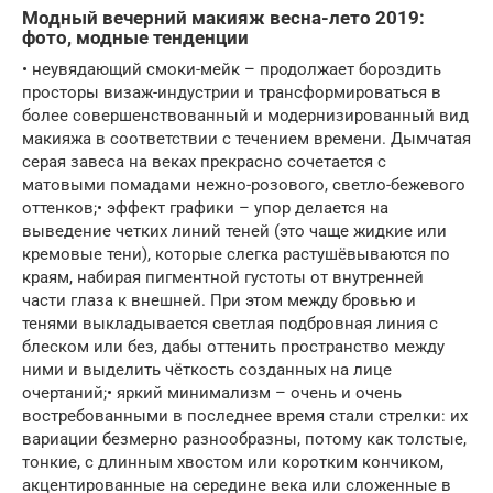
Модный вечерний макияж весна-лето 2019:
фото, модные тенденции
• неувядающий смоки-мейк – продолжает бороздить
просторы визаж-индустрии и трансформироваться в
более совершенствованный и модернизированный вид
макияжа в соответствии с течением времени. Дымчатая
серая завеса на веках прекрасно сочетается с
матовыми помадами нежно-розового, светло-бежевого
оттенков;• эффект графики – упор делается на
выведение четких линий теней (это чаще жидкие или
кремовые тени), которые слегка растушёвываются по
краям, набирая пигментной густоты от внутренней
части глаза к внешней. При этом между бровью и
тенями выкладывается светлая подбровная линия с
блеском или без, дабы оттенить пространство между
ними и выделить чёткость созданных на лице
очертаний;• яркий минимализм – очень и очень
востребованными в последнее время стали стрелки: их
вариации безмерно разнообразны, потому как толстые,
тонкие, с длинным хвостом или коротким кончиком,
акцентированные на середине века или сложенные в