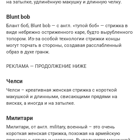
на затылке, удлинённую макушку и длинную челку.
Blunt bob
Блант боб, Blunt bob — с англ. «тупой боб» — стрижка в
виде небрежно остриженного каре, будто вырубленного
топором. Из-за особой технологии стрижки концы
могут торчать в стороны, создавая расслабленный
образ в духе гранж.
РЕКЛАМА — ПРОДОЛЖЕНИЕ НИЖЕ
Челси
Челси – креативная женская стрижка с короткой
макушкой и длинными, свисающими прядями на
висках, а иногда и на затылке.
Милитари
Милитари, от англ. military, военный – это очень
короткая женская стрижка, похожая на армейскую
прическу – оттуда и название. Выполняется машинкой