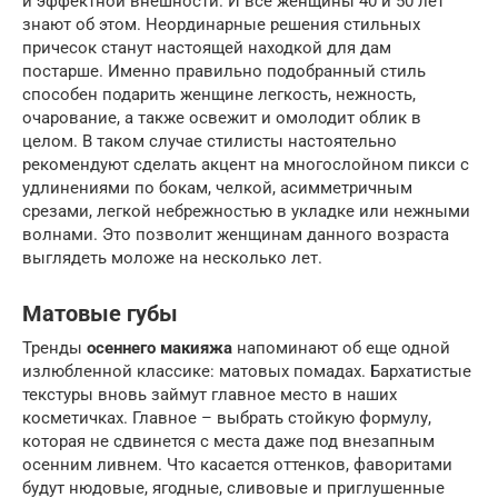
и эффектной внешности. И все женщины 40 и 50 лет
знают об этом. Неординарные решения стильных
причесок станут настоящей находкой для дам
постарше. Именно правильно подобранный стиль
способен подарить женщине легкость, нежность,
очарование, а также освежит и омолодит облик в
целом. В таком случае стилисты настоятельно
рекомендуют сделать акцент на многослойном пикси с
удлинениями по бокам, челкой, асимметричным
срезами, легкой небрежностью в укладке или нежными
волнами. Это позволит женщинам данного возраста
выглядеть моложе на несколько лет.
Матовые губы
Тренды
осеннего макияжа
напоминают об еще одной
излюбленной классике: матовых помадах. Бархатистые
текстуры вновь займут главное место в наших
косметичках. Главное – выбрать стойкую формулу,
которая не сдвинется с места даже под внезапным
осенним ливнем. Что касается оттенков, фаворитами
будут нюдовые, ягодные, сливовые и приглушенные