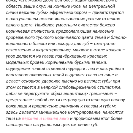
кожи, чего можно добиться блестящим хайлайтером в
области выше скул, на кончике носа, на центральной
линии верхней губы;• эффект-монохром – приветствуется
в наступающем сезоне использование разных оттенков
одного цвета. Наиболее уместным считается бежево-
коричневая стилистика, предполагающая нанесение
прореженного тусклого коричневого цвета теней и бледно-
кораллового блеска или помады для губ – смотрится
естественно и акцентированно;• макияж в стиле кэжуал –
упор делается на глаза; подчёркивание красивых
модельных бровей коричневыми бурыми тенями,
подведение тонкой стрелкой подводки глаз и растушёвка
каштаново-оливковых теней выделяет глаза на лице и
делает основное ударение именно на взгляде; губы при
этом остаются в неяркой слабовыраженной стилистике,
дабы не перегружать образ акцентами;• гранж-мейк –
представляет собой почти нетронутую оттеночную основу
кожи лица и привлечение внимания к глазам и губам;
здесь делается минимальное контурирование, наносятся
тени на
верхнее и нижнее веко
и прорисовывается более
насыщенная натуральным цветом линия губ.