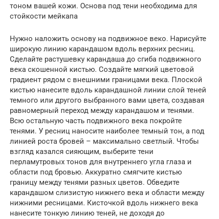
тоном вашей кожи. Основа под тени необходима для
стойкости мейкапа
Нужно наложить основу на подвижное веко. Нарисуйте
широкую линию карандашом вдоль верхних ресниц.
Сделайте растушевку карандаша до сгиба подвижного
века скошенной кистью. Создайте мягкий цветовой
градиент рядом с внешними границами века. Плоской
кистью нанесите вдоль карандашной линии слой теней
темного или другого выбранного вами цвета, создавая
равномерный переход между карандашом и тенями.
Всю остальную часть подвижного века покройте
тенями. У ресниц наносите наиболее темный тон, а под
линией роста бровей – максимально светлый. Чтобы
взгляд казался сияющим, выберите тени
перламутровых тонов для внутреннего угла глаза и
области под бровью. Аккуратно смягчите кистью
границу между тенями разных цветов. Обведите
карандашом слизистую нижнего века и области между
нижними ресницами. Кисточкой вдоль нижнего века
нанесите тонкую линию теней, не доходя до