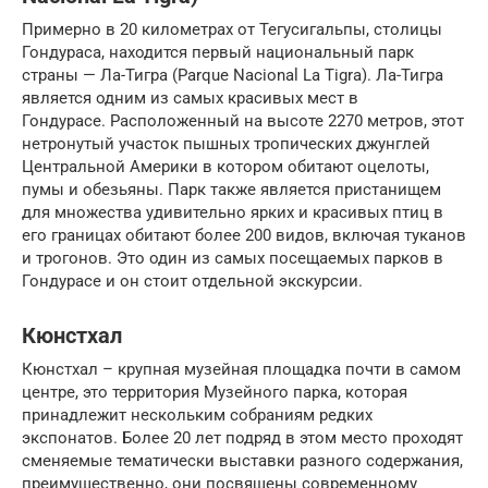
Примерно в 20 километрах от Тегусигальпы, столицы
Гондураса, находится первый национальный парк
страны — Ла-Тигра (Parque Nacional La Tigra). Ла-Тигра
является одним из самых красивых мест в
Гондурасе. Расположенный на высоте 2270 метров, этот
нетронутый участок пышных тропических джунглей
Центральной Америки в котором обитают оцелоты,
пумы и обезьяны. Парк также является пристанищем
для множества удивительно ярких и красивых птиц в
его границах обитают более 200 видов, включая туканов
и трогонов. Это один из самых посещаемых парков в
Гондурасе и он стоит отдельной экскурсии.
Кюнстхал
Кюнстхал – крупная музейная площадка почти в самом
центре, это территория Музейного парка, которая
принадлежит нескольким собраниям редких
экспонатов. Более 20 лет подряд в этом место проходят
сменяемые тематически выставки разного содержания,
преимущественно, они посвящены современному