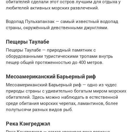
обитателей сделали этот остров лучшим для отдыха у
любителей активных морских развлечений.
Водопад Пульхапанзак — самый известный водопад
страны, окружённый девственными джунглями.
Пещеры Таулабе
Пещеры Таулабе — природный памятник с
оборудованными туристическими тропами внутрь
пещер общей протяженностью до 400 метров.
Месоамериканский Барьерный риф
Месоамериканский Барьерный риф — одно из чудес
природы страны с удивительно богатым миром морских
обитателей. Здесь можно наблюдать в естественной
среде обитания морских черепах, ламантинов, более
полутысячи разных видов рыб.
Река Кэнгреджэл
Река Кэнгреджэл — самая красивая река региона,