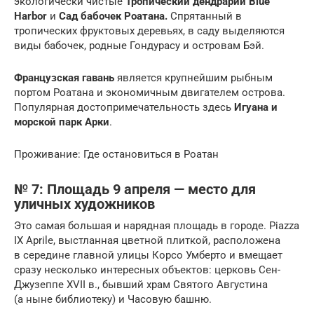
экологически чистые
Тропический дендрарий Blue
Harbor
и
Сад бабочек Роатана.
Спрятанный в
тропических фруктовых деревьях, в саду выделяются
виды бабочек, родные Гондурасу и островам Бэй.
Французская гавань
является крупнейшим рыбным
портом Роатана и экономичным двигателем острова.
Популярная достопримечательность здесь
Игуана и
морской парк Арки
.
Проживание: Где остановиться в Роатан
№ 7: Площадь 9 апреля — место для
уличных художников
Это самая большая и нарядная площадь в городе. Piazza
IX Aprile, выстланная цветной плиткой, расположена
в середине главной улицы Корсо Умберто и вмещает
сразу несколько интересных объектов: церковь Сен-
Джузеппе XVII в., бывший храм Святого Августина
(а ныне библиотеку) и Часовую башню.