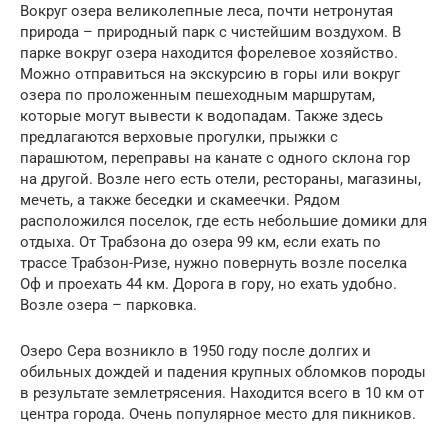
Вокруг озера великолепные леса, почти нетронутая
природа – природный парк с чистейшим воздухом. В
парке вокруг озера находится форелевое хозяйство.
Можно отправиться на экскурсию в горы или вокруг
озера по проложенным пешеходным маршрутам,
которые могут вывести к водопадам. Также здесь
предлагаются верховые прогулки, прыжки с
парашютом, переправы на канате с одного склона гор
на другой. Возле него есть отели, рестораны, магазины,
мечеть, а также беседки и скамеечки. Рядом
расположился поселок, где есть небольшие домики для
отдыха. От Трабзона до озера 99 км, если ехать по
трассе Трабзон-Ризе, нужно повернуть возле поселка
Оф и проехать 44 км. Дорога в гору, но ехать удобно.
Возле озера – парковка.
Озеро Сера возникло в 1950 году после долгих и
обильных дождей и падения крупных обломков породы
в результате землетрясения. Находится всего в 10 км от
центра города. Очень популярное место для пикников.