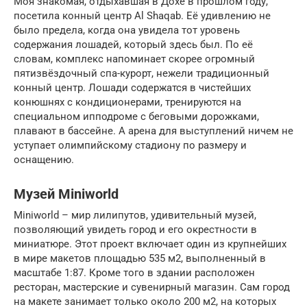
Моя знакомая, отдыхавшая в Дохе в прошлом году,
посетила конный центр Al Shaqab. Её удивлению не
было предела, когда она увидела тот уровень
содержания лошадей, который здесь был. По её
словам, комплекс напоминает скорее огромный
пятизвёздочный спа-курорт, нежели традиционный
конный центр. Лошади содержатся в чистейших
конюшнях с кондиционерами, тренируются на
специальном ипподроме с беговыми дорожками,
плавают в бассейне. А арена для выступлений ничем не
уступает олимпийскому стадиону по размеру и
оснащению.
Музей Miniworld
Miniworld – мир лилипутов, удивительный музей,
позволяющий увидеть город и его окрестности в
миниатюре. Этот проект включает один из крупнейших
в мире макетов площадью 535 м2, выполненный в
масштабе 1:87. Кроме того в здании расположен
ресторан, мастерские и сувенирный магазин. Сам город
на макете занимает только около 200 м2, на которых