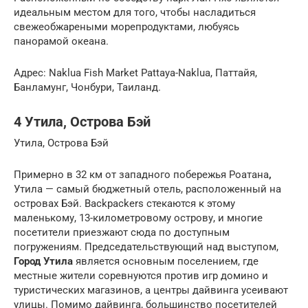
идеальным местом для того, чтобы насладиться
свежеобжареными морепродуктами, любуясь
панорамой океана.
Адрес: Naklua Fish Market Pattaya-Naklua, Паттайя,
Банламунг, Чонбури, Таиланд.
4 Утила, Острова Бэй
Утила, Острова Бэй
Примерно в 32 км от западного побережья Роатана
,
Утила — самый бюджетный отель, расположенный на
островах Бэй. Backpackers стекаются к этому
маленькому, 13-километровому острову, и многие
посетители приезжают сюда по доступным
погружениям. Председательствующий над выступом,
Город Утила
является основным поселением, где
местные жители соревнуются против игр домино и
туристических магазинов, а центры дайвинга усеивают
улицы. Помимо дайвинга, большинство посетителей