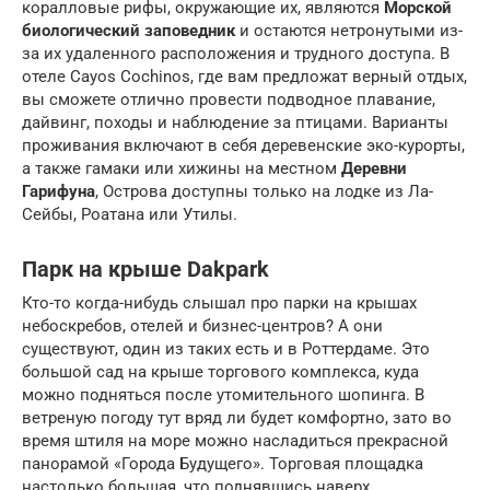
коралловые рифы, окружающие их, являются
Морской
биологический заповедник
и остаются нетронутыми из-
за их удаленного расположения и трудного доступа. В
отеле Cayos Cochinos, где вам предложат верный отдых,
вы сможете отлично провести подводное плавание,
дайвинг, походы и наблюдение за птицами. Варианты
проживания включают в себя деревенские эко-курорты,
а также гамаки или хижины на местном
Деревни
Гарифуна
, Острова доступны только на лодке из Ла-
Сейбы, Роатана или Утилы.
Парк на крыше Dakpark
Кто-то когда-нибудь слышал про парки на крышах
небоскребов, отелей и бизнес-центров? А они
существуют, один из таких есть и в Роттердаме. Это
большой сад на крыше торгового комплекса, куда
можно подняться после утомительного шопинга. В
ветреную погоду тут вряд ли будет комфортно, зато во
время штиля на море можно насладиться прекрасной
панорамой «Города Будущего». Торговая площадка
настолько большая, что поднявшись наверх,