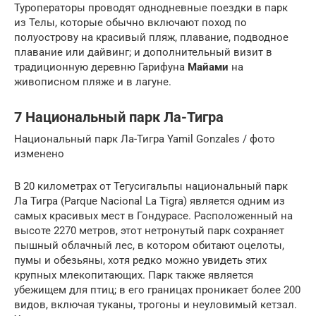
Туроператоры проводят однодневные поездки в парк
из Телы, которые обычно включают поход по
полуострову на красивый пляж, плавание, подводное
плавание или дайвинг; и дополнительный визит в
традиционную деревню Гарифуна
Майами
на
живописном пляже и в лагуне.
7 Национальный парк Ла-Тигра
Национальный парк Ла-Тигра Yamil Gonzales / фото
изменено
В 20 километрах от Тегусигальпы национальный парк
Ла Тигра (Parque Nacional La Tigra) является одним из
самых красивых мест в Гондурасе. Расположенный на
высоте 2270 метров, этот нетронутый парк сохраняет
пышный облачный лес, в котором обитают оцелоты,
пумы и обезьяны, хотя редко можно увидеть этих
крупных млекопитающих. Парк также является
убежищем для птиц; в его границах проникает более 200
видов, включая туканы, трогоны и неуловимый кетзал.