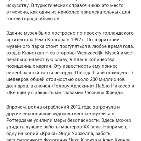
искусству. В туристических справочниках это место
отмечено, как один из наиболее привлекательных для
гостей города объектов.
Здание музея было построено по проекту голландского
архитектора Рема Колгаса в 1992 г. По территории
музейного парка стоит прогуляться в любое время года,
вход в Кюнстхал – со стороны Westzeedijk. Музей имеет
печально известную славу, в плане количества
похищенных картин. Эту известность ему принес
своеобразный «анти-рекорд». Отсюда были похищены 7
шедевров общей стоимостью около 200 миллионов
долларов, включая «Голову Арлекина» Пабло Пикассо и
«Женщину с закрытыми глазами» Люсьена Фрейда.
Впрочем, волна ограблений 2012 года затронула и
другие европейские художественные музеи, а в
Роттердаме усилили меры безопасности. Здесь можно
увидеть лучшие работы мастеров XX века. Например,
одну из копий «Крика» Энди Уорхолла, работы
эксцентричного фотогения Чака Клоуза и Арне Куинза,