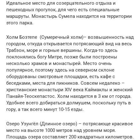
Идеальное место для созерцательного отдыха и
пешеходных прогулок, для чего есть специальные
маршруты. Монастырь Сумела находится на территории
этого парка.
Холм Бозтепе (Сумеречный холм)– возвышенность над
городом, откуда открывается потрясающий вид на весь
Трабзон, море и горные вершины. Когда-то здесь
поклонялись богу Митре, позже были построены
несколько храмов и монастырей. Место очень
популярное, поэтому здесь на северном склоне
оборудованы смотровые площадки, есть кафе с
беседками, места для пикников. Совсем недалеко –
христианские монастыри XIV века Каймаклы и женский
Панайя-Теоскепастос. Холм находится в 3 км от города.
Удобнее всего добираться долмушем, поскольку путь в
гору, а так всего минут 10-15 езды.
Озеро Узунгёл (Длинное озеро) – потрясающе красивое
место на высоте 1000 метров над уровнем моря.
Площадь озера составляет 200 квадратных километров.