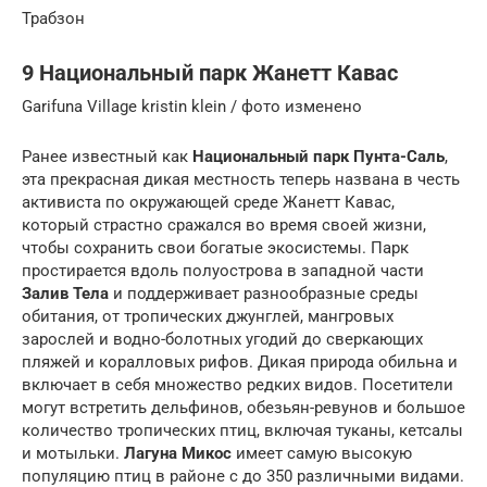
Трабзон
9 Национальный парк Жанетт Кавас
Garifuna Village kristin klein / фото изменено
Ранее известный как
Национальный парк Пунта-Саль
,
эта прекрасная дикая местность теперь названа в честь
активиста по окружающей среде Жанетт Кавас,
который страстно сражался во время своей жизни,
чтобы сохранить свои богатые экосистемы. Парк
простирается вдоль полуострова в западной части
Залив Тела
и поддерживает разнообразные среды
обитания, от тропических джунглей, мангровых
зарослей и водно-болотных угодий до сверкающих
пляжей и коралловых рифов. Дикая природа обильна и
включает в себя множество редких видов. Посетители
могут встретить дельфинов, обезьян-ревунов и большое
количество тропических птиц, включая туканы, кетсалы
и мотыльки.
Лагуна Микос
имеет самую высокую
популяцию птиц в районе с до 350 различными видами.