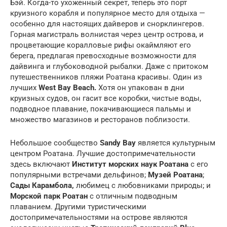
Бэй. Когда-то ухоженный секрет, теперь это порт
круизного корабля и популярное место для отдыха —
особенно для настоящих дайверов и снорклингеров.
Горная магистраль волнистая через центр острова, и
процветающие коралловые рифы окаймляют его
берега, предлагая превосходные возможности для
дайвинга и глубоководной рыбалки. Даже с притоком
путешественников пляжи Роатана красивы. Один из
лучших
West Bay Beach.
Хотя он упакован в дни
круизных судов, он гасит все коробки, чистые воды,
подводное плавание, покачивающиеся пальмы и
множество магазинов и ресторанов поблизости.
Небольшое сообщество
Sandy Bay
является культурным
центром Роатана. Лучшие достопримечательности
здесь включают
Институт морских наук Роатана
с его
популярными встречами дельфинов;
Музей Роатана
;
Сады Карамбола,
любимец с любовниками природы; и
Морской парк Роатан
с отличным подводным
плаванием. Другими туристическими
достопримечательностями на острове являются