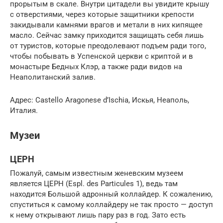
прорытым в скале. Внутри цитадели вы увидите крышу
с отверстиями, через которые защитники крепости
закидывали камнями врагов и метали в них кипящее
масло. Сейчас замку приходится защищать себя лишь
от туристов, которые преодолевают подъем ради того,
чтобы побывать в Успенской церкви с криптой и в
монастыре Бедных Клэр, а также ради видов на
Неаполитанский залив.
Адрес: Castello Aragonese d’Ischia, Искья, Неаполь,
Италия.
Музеи
ЦЕРН
Пожалуй, самым известным женевским музеем
является ЦЕРН (Espl. des Particules 1), ведь там
находится Большой адронный коллайдер. К сожалению,
спуститься к самому коллайдеру не так просто — доступ
к нему открывают лишь пару раз в год. Зато есть