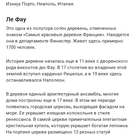
Изкија Порто, Неаполь, Италия.
Ле Фау
Это одна из полутора сотен деревень, отмеченных
знаком «Самые красивые деревни Франции». Находится
она в департаменте Финистер. Живет здесь примерно
1700 человек.
История деревни началась еще в 11 веке с дворянского
рода виконтов дю Фау. В 17 столетии во владение этой
землей вступил кардинал Ришелье, а в 19 веке здесь
останавливался Наполеон.
В деревне единый архитектурный ансамбль, многие
дома построены еще в 17 веке. В этом же периоде
появилась городская церковь, выходящая фасадом на
море. Ее украшает изящная колокольня в стиле
ренессанса. В самой церкви примечательна элегантная
крестильная купель, которую украшает богатая лепнина.
На портике церкви размещено 12 резных статуй