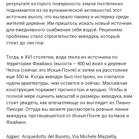
результате которого поверхность земли постепенно
поднимается из-за вулканической активности) этот
источник высох, что вызвало панику и истерику среди
жителей деревни. Им пришлось искать новый источник
для ежедневного снабжения себя водой. Решением
проблемы стало строительство акведука, который
стоит до сих пор.
Тогда, в XVI столетии, вода текла из источника по
территории Фиайано (высота – 400 м) вниз к деревне
Челса (сейчас это Искья-Понте) и затем на расстояние
еще 550 м. Когда акведук был построен, он считался
чудом архитектуры, чем остается и сейчас. Массивная
конструкция поражает прочностью и мощью. Чтобы в
полной мере оценить масштаб и размеры акведука, вам
стоит увидеть, как впечатляюще он выглядит из Пиано-
Ликори. Оттуда вы можете рассмотреть ровные линии
акведука, протянувшегося от Искья-Понте до холмов и
Фиайано.
Адрес: Acquedotto del Buceto, Via Michele Mazzella,