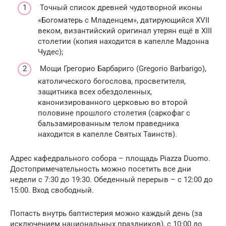
Точный список древней чудотворной иконы
«Богоматерь с Младенцем», датирующийся XVII
веком, византийский оригинал утерян ещё в XIII
столетии (копия находится в капелле Мадонна
Чудес);
Мощи Грегорио Барбариго (Gregorio Barbarigo),
католического богослова, просветителя,
защитника всех обездоленных,
канонизированного церковью во второй
половине прошлого столетия (саркофаг с
бальзамированным телом праведника
находится в капелле Святых Таинств).
Адрес кафедрального собора – площадь Piazza Duomo.
Достопримечательность можно посетить все дни
недели с 7:30 до 19:30. Обеденный перерыв – с 12:00 до
15:00. Вход свободный.
Попасть внутрь баптистерия можно каждый день (за
исключением национальных праздников), с 10:00 до