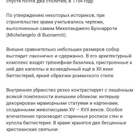
спустя почти два столетия, в 1754 году.
По утверждению некоторых историков, при
строительстве храма учитывались чертежи,
выполненные самим Микеланджело Буонарроти
(Michelangelo di Buonarroti).
Внешне сравнительно небольших размеров собор
выглядит лаконично и сдержанно. В его архитектурный
комплекс входят трёхнефная базилика, пристроенные к
ней две капеллы и возведённый ещё в XII веке
баптистерий, яркий образчик романского стиля.
Внутреннее убранство резко контрастирует с лишённым
всякой помпезности внешним обликом: интерьер
декорирован мраморными статуями и картинами,
созданными живописцами XV – XVII веков. Особое
впечатление производят старинные росписи стен и
купола баптистерия. В храме хранятся две бесценные
христианские святыни: