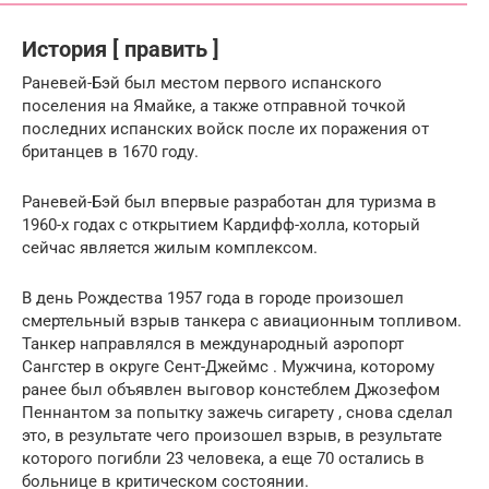
История [ править ]
Раневей-Бэй был местом первого испанского
поселения на Ямайке, а также отправной точкой
последних испанских войск после их поражения от
британцев в 1670 году.
Раневей-Бэй был впервые разработан для туризма в
1960-х годах с открытием Кардифф-холла, который
сейчас является жилым комплексом.
В
день Рождества
1957 года в городе произошел
смертельный взрыв танкера с авиационным топливом.
Танкер направлялся в
международный аэропорт
Сангстер
в
округе Сент-Джеймс
.
Мужчина, которому
ранее был объявлен выговор
констеблем Джозефом
Пеннантом
за попытку зажечь
сигарету
, снова сделал
это, в результате чего произошел взрыв, в результате
которого погибли 23 человека, а еще 70 остались в
больнице в критическом состоянии.