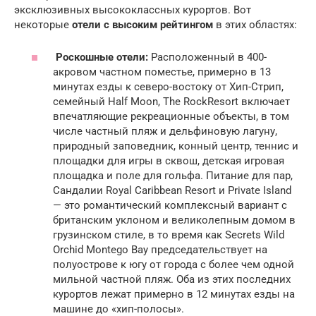
эксклюзивных высококлассных курортов. Вот
некоторые
отели с высоким рейтингом
в этих областях:
Роскошные отели:
Расположенный в 400-
акровом частном поместье, примерно в 13
минутах езды к северо-востоку от Хип-Стрип,
семейный Half Moon, The RockResort включает
впечатляющие рекреационные объекты, в том
числе частный пляж и дельфиновую лагуну,
природный заповедник, конный центр, теннис и
площадки для игры в сквош, детская игровая
площадка и поле для гольфа. Питание для пар,
Сандалии Royal Caribbean Resort и Private Island
— это романтический комплексный вариант с
британским уклоном и великолепным домом в
грузинском стиле, в то время как Secrets Wild
Orchid Montego Bay председательствует на
полуострове к югу от города с более чем одной
мильной частной пляж. Оба из этих последних
курортов лежат примерно в 12 минутах езды на
машине до «хип-полосы».