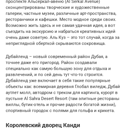
проспекте Альсеркал-авеню (Al Serkal Avenue)
сконцентрированы творческие и художественные
галереи, частные музеи, различные арт-пространства,
ресторанчики и кафешки. Место модное среди своих.
Возможно жить здесь и не самая удачная идея, а вот
съездить на экскурсию и набраться креативных идей
очень даже советую. Аль Куз – это тот случай, когда за
неприглядной оберткой скрываются сокровища.
Дубайленд – новый современный район Дубая, а
точнее даже его пригород. Район создавали
специально как самую большую зону для отдыха и
развлечений, и по сей день тут что-то строится.
Дубайленд уже включает в себя такие популярные
объекты как: всемирная деревня Глобал виледж, Дубай
аутлет молл, автодром с треком для картинга, курорт в
пустыне Al Sahra Desert Resort (там элитные рестораны
виллы, бутик-отель и прочие радости богатой жизни),
спортивный городок с полями для гольфа и крикета.
Королевский дворец Канди