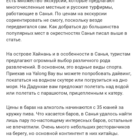
Есть множество экскурсий, которые предлагают
многочисленные местные и русские турфирмы,
работающие в Санья. По ценам на экскурсии
сориентировать не смогу, поскольку везде
передвигался сам. Как добраться до большинства
популярных мест в окрестностях Санья писал выше в
статье.
На острове Хайнань и в особенности в Санья, туристам
предлагают огромный выбор различного рода
развлечений. В основном, это водные виды спорта.
Приехав на Yalong Bay вы можете попробовать дайвинг,
покататься на водном скутере или погрузиться на дно
моря. На Дадунхае вам предложат полетать над водой
или полетать с парашютом, прицепленным к катеру.
Цены в барах на алкоголь начинаются с 35 юаней за
кружку пива. Что касается баров, в Санья удалось найти
лишь пару по-настоящему интересных баров, остальные
не впечатлили. Очень много небольших ресторанчиков
на берегу, но основной контингент в них китайцы.