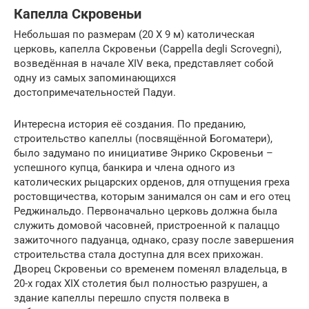
Капелла Скровеньи
Небольшая по размерам (20 Х 9 м) католическая
церковь, капелла Скровеньи (Cappella degli Scrovegni),
возведённая в начале XIV века, представляет собой
одну из самых запоминающихся
достопримечательностей Падуи.
Интересна история её создания. По преданию,
строительство капеллы (посвящённой Богоматери),
было задумано по инициативе Энрико Скровеньи –
успешного купца, банкира и члена одного из
католических рыцарских орденов, для отпущения греха
ростовщичества, которым занимался он сам и его отец
Реджинальдо. Первоначально церковь должна была
служить домовой часовней, пристроенной к палаццо
зажиточного падуанца, однако, сразу после завершения
строительства стала доступна для всех прихожан.
Дворец Скровеньи со временем поменял владельца, в
20-х годах XIX столетия был полностью разрушен, а
здание капеллы перешло спустя полвека в