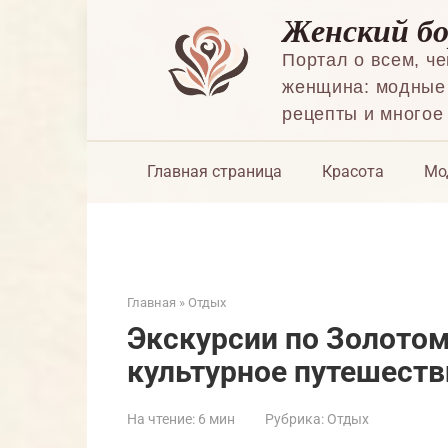
Перейти
Женский б
к
контенту
Портал о всем, ч
женщина: модные 
рецепты и многое
Главная страница
Красота
Мо
Главная
»
Отдых
Экскурсии по Золотом
культурное путешеств
На чтение:
6 мин
Рубрика:
Отдых