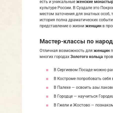
есть и уникальные
женские монасты
культуре России. В Суздале это Покр
местом заточения для знатных особ, 
история полна драматических событий
представление о жизни
женщин
в про
Мастер-классы по наро
Отличная возможность для
женщин
п
многих городах
Золотого кольца
пров
В Сергиевом Посаде можно ра
В Костроме попробовать себя 
В Палехе — освоить азы лако
В Городце — научиться Городе
В Гжели и Жостово — познаком