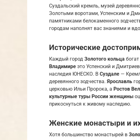
Суздальский кремль, музей деревянно
Золотыми воротами, Успенским и Д
памятниками белокаменного зодчест
городам наполнят вас знаниями и вд
Исторические достоприм
Каждый город
Золотого кольца
богат
Владимире
это Успенский и Дмитриев
наследия ЮНЕСКО. В
Суздале
— Кремл
деревянного зодчества.
Ярославль
го
церковью Ильи Пророка, а
Ростов Ве
культурные туры России женщины
оц
прикоснуться к живому наследию.
Женские монастыри и их
Хотя большинство монастырей в
Золо