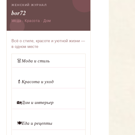
ЖЕНСКИЙ ЖУРНАЛ
bor72
Мода · Красота · Дом
Всё о стиле, красоте и уютной жизни —
в одном месте
👗
Мода и стиль
💄
Красота и уход
🏡
Дом и интерьер
🍽️
Еда и рецепты