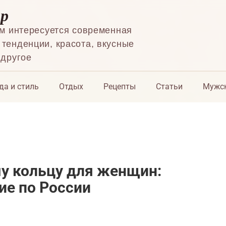
ор
ем интересуется современная
тенденции, красота, вкусные
 другое
да и стиль
Отдых
Рецепты
Статьи
Мужск
у кольцу для женщин:
ие по России