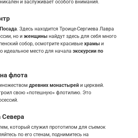
уникален и заслуживает особого внимания.
нтр
 Посада
. Здесь находится Троице-Сергиева Лавра
сии, но и
женщины
найдут здесь для себя много
спенский собор, осмотрите красивые
храмы
и
то идеальное место для начала
экскурсии по
на флота
 множеством
древних монастырей
и церквей.
 строил свою «потешную» флотилию. Это
осессий.
 Севера
лем, который служил прототипом для съемок
яйтесь по его стенам, поднимитесь на