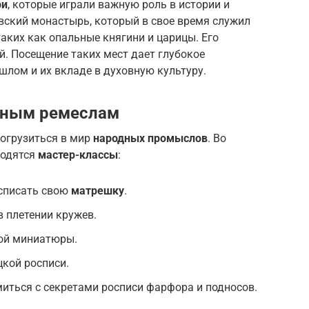
ри
, которые играли важную роль в истории и
овский монастырь, который в свое время служил
таких как опальные княгини и царицы. Его
. Посещение таких мест дает глубокое
шлом и их вкладе в духовную культуру.
дным ремеслам
огрузиться в мир
народных промыслов
. Во
одятся
мастер-классы
:
списать свою
матрешку
.
в плетении кружев.
вой миниатюры.
цкой росписи.
иться с секретами росписи фарфора и подносов.