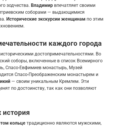
го зодчества.
Владимир
впечатляет своими
митриевским соборами — выдающимися
ва.
Исторические экскурсии женщинам
по этим
охновением.
ечательности каждого города
 историческими достопримечательностями. Во
ский соборы, включенные в список Всемирного
ь, Спасо-Евфимиев монастырь, Музей
рдится Спасо-Преображенским монастырем и
ликий
— своим уникальным Кремлем. Эти
енят по достоинству, так как они позволяют
 история
том кольце
традиционно являются мужскими,