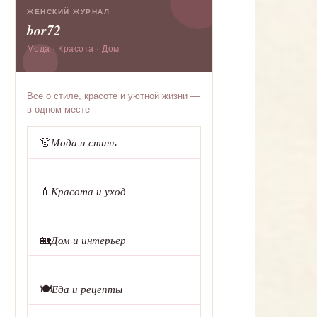
ЖЕНСКИЙ ЖУРНАЛ
bor72
Мода · Красота · Дом
Всё о стиле, красоте и уютной жизни —
в одном месте
👗
Мода и стиль
💄
Красота и уход
🏡
Дом и интерьер
🍽️
Еда и рецепты