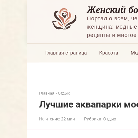
Перейти
Женский б
к
контенту
Портал о всем, ч
женщина: модные 
рецепты и многое
Главная страница
Красота
Мо
Главная
»
Отдых
Лучшие аквапарки мо
На чтение:
22 мин
Рубрика:
Отдых