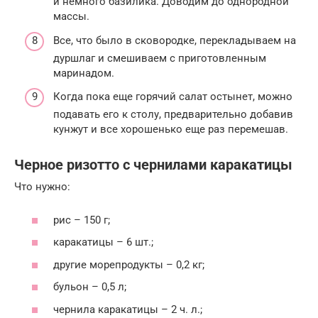
и немного базилика. Доводим до однородной
массы.
Все, что было в сковородке, перекладываем на
дуршлаг и смешиваем с приготовленным
маринадом.
Когда пока еще горячий салат остынет, можно
подавать его к столу, предварительно добавив
кунжут и все хорошенько еще раз перемешав.
Черное ризотто с чернилами каракатицы
Что нужно:
рис – 150 г;
каракатицы – 6 шт.;
другие морепродукты – 0,2 кг;
бульон – 0,5 л;
чернила каракатицы – 2 ч. л.;