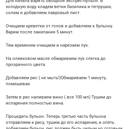
Для начала варить овощной экспрес-бульон. В
холодную воду кладем ветки базилика и петрушки,
солим и добавляем лавровый лист.
Очищаем креветки от голов и добавляем к бульону.
Варим после закипания 5 минут.
Тем временем очищаем и нарезаем лук.
На оливковом масле обжариваем лук слегка до
прозрачного цвета.
Добавляем рис ( не мыть!)Обжариваем 1 минуту,
помешивая.
Затем в рис наливаем вино ( все 100 мл) Тушим до
испарения полностью вина.
Процедить бульон. Теперь третью часть бульона
отправляем к рису, тушим до его испарения, и опять
добавляем бульон, рис должен быть целым но готовым