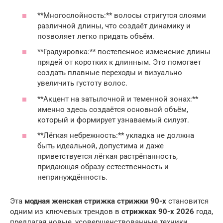
**Многослойность:** волосы стригутся слоями
различной длины, что создаёт динамику и
позволяет легко придать объём.
**Градуировка:** постепенное изменение длины
прядей от коротких к длинным. Это помогает
создать плавные переходы и визуально
увеличить густоту волос.
**Акцент на затылочной и теменной зонах:**
именно здесь создаётся основной объём,
который и формирует узнаваемый силуэт.
**Лёгкая небрежность:** укладка не должна
быть идеальной, допустима и даже
приветствуется лёгкая растрёпанность,
придающая образу естественность и
непринуждённость.
Эта
модная женская стрижка стрижки 90-х
становится
одним из ключевых трендов в
стрижках 90-х 2026
года,
предлагая новые, усовершенствованные техники.