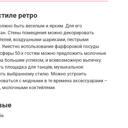
тиле ретро
должно быть веселым и ярким. Для его
ран. Стены помещения можно декорировать
телей, воздушными шариками, пестрыми
. Уместно использование фарфоровой посуды
осферы 50-х гостям можно предложить молочные
ена большим успехом, и всевозможную выпечку.
ь площадка для танцев, музыкальное
ать выбранному стилю. Можно устроить
роваться с модными в те времена аксессуарами –
, молочными коктейлями.
ивые
е.