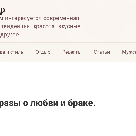
ор
ем интересуется современная
тенденции, красота, вкусные
 другое
да и стиль
Отдых
Рецепты
Статьи
Мужск
азы о любви и браке.