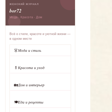
ЖЕНСКИЙ ЖУРНАЛ
bor72
Мода · Красота · Дом
Всё о стиле, красоте и уютной жизни —
в одном месте
👗
Мода и стиль
💄
Красота и уход
🏡
Дом и интерьер
🍽️
Еда и рецепты