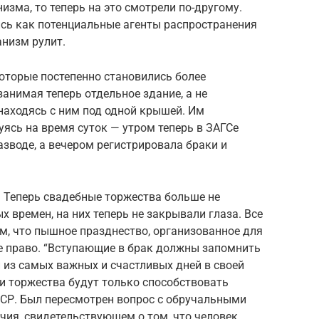
изма, то теперь на это смотрели по-другому.
сь как потенциальные агенты распространения
анизм рулит.
оторые постепенно становились более
анимая теперь отдельное здание, а не
находясь с ним под одной крышей. Им
уясь на время суток — утром теперь в ЗАГСе
азводе, а вечером регистрировала браки и
 Теперь свадебные торжества больше не
 времен, на них теперь не закрывали глаза. Все
м, что пышное празднество, организованное для
ое право. “Вступающие в брак должны запомнить
н из самых важных и счастливых дней в своей
и торжества будут только способствовать
ССР. Был пересмотрен вопрос с обручальными
чия, свидетельствующем о том, что человек