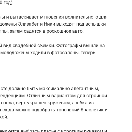
0 год)
ны и вытаскивает мгновения волнительного для
дожены Элизабет и Ники выходят под вспышки
пы, затем садятся в роскошное авто.
й вид свадебной съемки. Фотографы вышли на
а молодожены ходили в фотосалоны, теперь
расте должно быть максимально элегантным,
тенденциям. Отличным вариантом для стройной
 пола, верх украшен кружевом, а юбка из
я сюда можно подобрать тоненький браслетик и
кой.
мендуется выбрать платье с коротким рукавом и