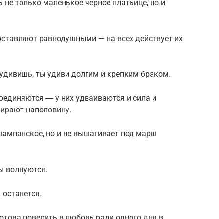
не только маленькое черное платьице, но и
 оставляют равнодушными — на всех действует их
удивишь, ты удиви долгим и крепким браком.
единяются ― у них удваиваются и сила и
мирают наполовину.
т шампанское, но и не вышагивает под марш
ы волнуются.
 останется.
отова поверить в любовь ради одного дня в