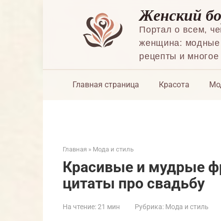
Перейти
Женский б
к
контенту
Портал о всем, ч
женщина: модные 
рецепты и многое
Главная страница
Красота
Мо
Главная
»
Мода и стиль
Красивые и мудрые фр
цитаты про свадьбу
На чтение:
21 мин
Рубрика:
Мода и стиль