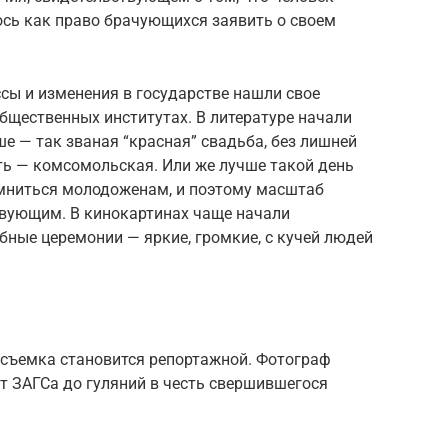
ось как право брачующихся заявить о своем
ссы и изменения в государстве нашли свое
общественных институтах. В литературе начали
ше — так званая “красная” свадьба, без лишней
ать — комсомольская. Или же лучше такой день
мниться молодоженам, и поэтому масштаб
вующим. В кинокартинах чаще начали
ные церемонии — яркие, громкие, с кучей людей
осъемка становится репортажной. Фотограф
т ЗАГСа до гуляний в честь свершившегося