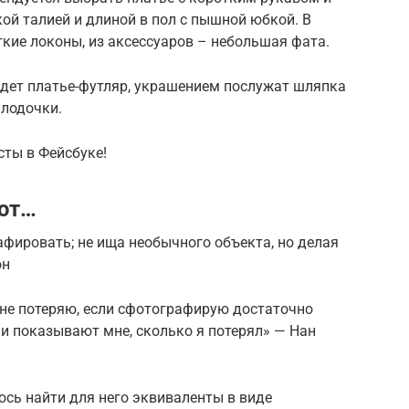
ой талией и длиной в пол с пышной юбкой. В
гкие локоны, из аксессуаров – небольшая фата.
дет платье-футляр, украшением послужат шляпка
 лодочки.
сты в Фейсбуке!
уют…
рафировать; не ища необычного объекта, но делая
он
 не потеряю, если сфотографирую достаточно
и показывают мне, сколько я потерял» — Нан
юсь найти для него эквиваленты в виде