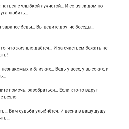
паться с улыбкой лучистой… И со взглядом по
руга любить…
я заранее беды… Вы ведите другие беседы…
то, что жизнью даётся… И за счастьем бежать не
ать!
незнакомых и близких… Ведь у всех, у высоких, и
ть…
ните помочь, разобраться… Если кто-то вдруг
не везло…
ть… Вам судьба улыбнётся. И весна в вашу душу
ыть…