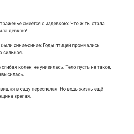
траженье смеётся с издевкою: Что ж ты стала
ыла девкою!
 были синие-синие; Годы птицей промчались
а сильная.
сгибая колен; не унизилась. Тело пусть не такое,
звысилась.
 вишня в саду переспелая. Но ведь жизнь ещё
нщина зрелая.