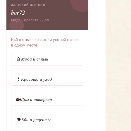
ЖЕНСКИЙ ЖУРНАЛ
bor72
Мода · Красота · Дом
Всё о стиле, красоте и уютной жизни —
в одном месте
👗
Мода и стиль
💄
Красота и уход
🏡
Дом и интерьер
🍽️
Еда и рецепты