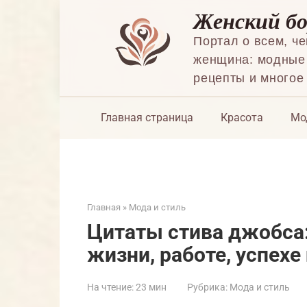
Перейти
Женский б
к
контенту
Портал о всем, ч
женщина: модные 
рецепты и многое
Главная страница
Красота
Мо
Главная
»
Мода и стиль
Цитаты стива джобса
жизни, работе, успех
На чтение:
23 мин
Рубрика:
Мода и стиль