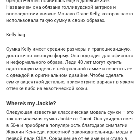
бренда Hermès появилась еще в далекие 30-е.
Названием она обязана голливудской актрисе и
впоследствии княжне Монако Grace Kelly, которая часто
использовала такую сумку в своих образах.
Kelly bag
Сумка Kelly имеет средние размеры и трапециевидную,
достаточно жесткую форму. Она подходит для офисного
и неформального образа. Леди 40 лет могут купить
однотонную модель в нейтральной гамме и сочетать ее
с одеждой в оригинальном дизайне. Чтобы сделать
сумку акцентной деталью, присмотрите вариант в ярком
оттенке либо из экзотической кожи.
Where’s my Jackie?
Следующая известная классическая модель сумки – это
так называемая сумка Jackie от Gucci. Она увидела свет
в 50-е и приобрела популярность благодаря симпатии
Жаклин Кеннеди, известной законодательницы моды и
первой леди США. Сокращение от ее имени и стало в