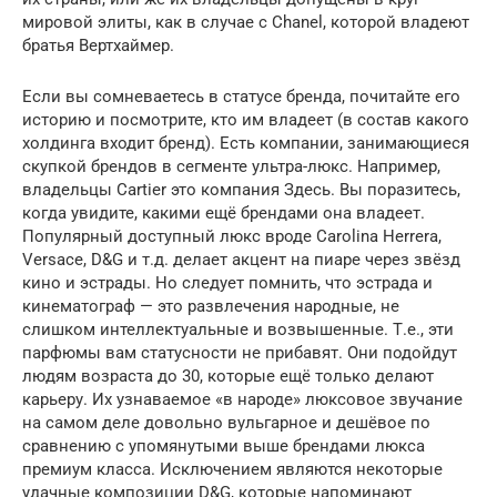
мировой элиты, как в случае с Chanel, которой владеют
братья Вертхаймер.
Если вы сомневаетесь в статусе бренда, почитайте его
историю и посмотрите, кто им владеет (в состав какого
холдинга входит бренд). Есть компании, занимающиеся
скупкой брендов в сегменте ультра-люкс. Например,
владельцы Cartier это компания Здесь. Вы поразитесь,
когда увидите, какими ещё брендами она владеет.
Популярный доступный люкс вроде Carolina Herrera,
Versace, D&G и т.д. делает акцент на пиаре через звёзд
кино и эстрады. Но следует помнить, что эстрада и
кинематограф — это развлечения народные, не
слишком интеллектуальные и возвышенные. Т.е., эти
парфюмы вам статусности не прибавят. Они подойдут
людям возраста до 30, которые ещё только делают
карьеру. Их узнаваемое «в народе» люксовое звучание
на самом деле довольно вульгарное и дешёвое по
сравнению с упомянутыми выше брендами люкса
премиум класса. Исключением являются некоторые
удачные композиции D&G, которые напоминают