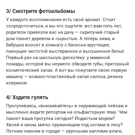
3/ Смотрите фотоальбомы
У каждого воспоминания есть свой аромат. Стоит
сосредоточиться, и вы его ощутите: вот вам пять лет,
родители привезли вас на дачу — скрипучий старый
дом пахнет деревом и сыростью. А теперь зима, и
бабушка вносит в комнату с балкона хрустящее,
пахнущее чистотой выстиранное и высушенное бельё.
Первый раз на школьную дискотеку: у маминой
помады, которой вы неумело обводите губы, приторный
косметический запах. А вот вы покупаете свою первую
машину — кожано-пластиковый запах салона, резина
ковриков.
4/ Ходите гулять
Прогуливаясь, «внюхивайтесь» в окружающий пейзаж и
мысленно ведите репортаж на ольфакторную тему. Чем
пахнет ваша прогулка сегодня? Йодистым морем?
Хвоей и мхом, мягко пружинящим под ногами в лесу?
Летним ливнем в городе — крупными каплями влаги,