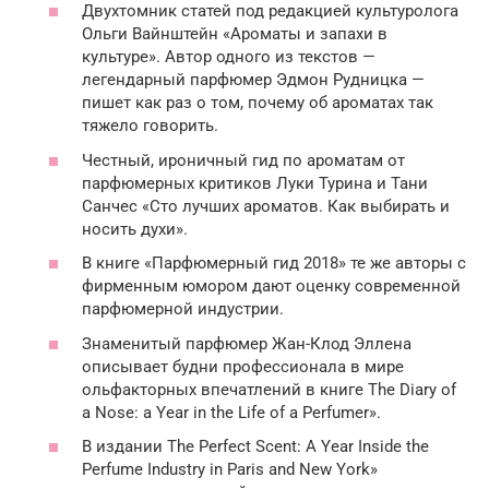
Двухтомник статей под редакцией культуролога
Ольги Вайнштейн «Ароматы и запахи в
культуре». Автор одного из текстов —
легендарный парфюмер Эдмон Рудницка —
пишет как раз о том, почему об ароматах так
тяжело говорить.
Честный, ироничный гид по ароматам от
парфюмерных критиков Луки Турина и Тани
Санчес «Сто лучших ароматов. Как выбирать и
носить духи».
В книге «Парфюмерный гид 2018» те же авторы с
фирменным юмором дают оценку современной
парфюмерной индустрии.
Знаменитый парфюмер Жан-Клод Эллена
описывает будни профессионала в мире
ольфакторных впечатлений в книге The Diary of
a Nose: a Year in the Life of a Perfumer».
В издании The Perfect Scent: A Year Inside the
Perfume Industry in Paris and New York»