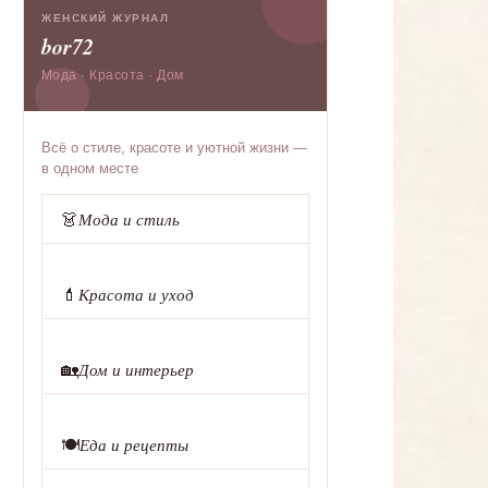
ЖЕНСКИЙ ЖУРНАЛ
bor72
Мода · Красота · Дом
Всё о стиле, красоте и уютной жизни —
в одном месте
👗
Мода и стиль
💄
Красота и уход
🏡
Дом и интерьер
🍽️
Еда и рецепты