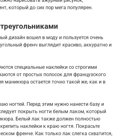
можно нарисовать ажурный рисунок,
т, который до сих пор мега популярен.
 треугольниками
ый дизайн вошел в моду и пользуется очень
еугольный френч выглядит красиво, аккуратно и
яются специальные наклейки со строгими
чаются от простых полосок для французского
 маникюра остается точно такой же, как и в
аю ногтей. Перед этим нужно нанести базу и
следует покрыть ногти белым лаком, который
икюра. Белый лак также должен полностью
икрепить наклейки к краю ногтя. Покрасьте
еском френче. Как только лак слегка схватится,