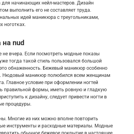
 для начинающих нейл-мастеров. Дизайн
том выполнить его не составляет труда.
нальных идей маникюра с треугольниками,
х ноготках.
 на nud
е не вчера. Если посмотреть модные показы
 уже тогда такой стиль пользовался большой
это обнаженность. Бежевый маникюр особенно
не. Нюдовый маникюр полюбился всем женщинам
та. Главное условие при оформлении ногтей
ь правильной формы, иметь ровную и гладкую
приступить к дизайну, следует привести ногти в
ые процедуры.
ы. Многие из них можно вполне повторить
мые инструменты и расходные материалы. Модные
ревратить обычное бежевое покрытие в настоящее