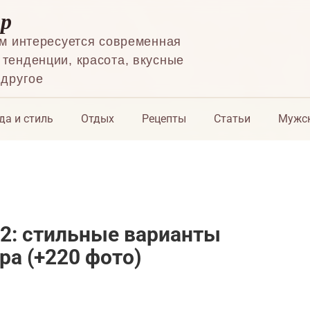
ор
ем интересуется современная
тенденции, красота, вкусные
 другое
да и стиль
Отдых
Рецепты
Статьи
Мужск
2: стильные варианты
а (+220 фото)