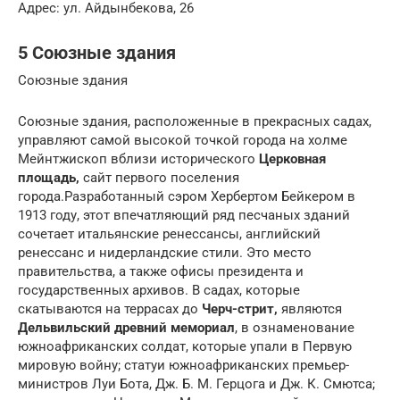
Адрес: ул. Айдынбекова, 26
5 Союзные здания
Союзные здания
Союзные здания, расположенные в прекрасных садах,
управляют самой высокой точкой города на холме
Мейнтжископ вблизи исторического
Церковная
площадь,
сайт первого поселения
города.Разработанный сэром Хербертом Бейкером в
1913 году, этот впечатляющий ряд песчаных зданий
сочетает итальянские ренессансы, английский
ренессанс и нидерландские стили. Это место
правительства, а также офисы президента и
государственных архивов. В садах, которые
скатываются на террасах до
Черч-стрит,
являются
Дельвильский древний мемориал
, в ознаменование
южноафриканских солдат, которые упали в Первую
мировую войну; статуи южноафриканских премьер-
министров Луи Бота, Дж. Б. М. Герцога и Дж. К. Смютса;