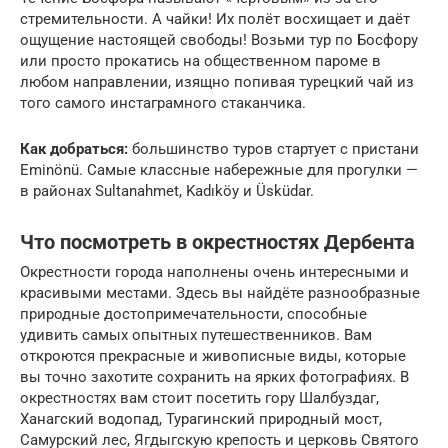
стремительности. А чайки! Их полёт восхищает и даёт
ощущение настоящей свободы! Возьми тур по Босфору
или просто прокатись на общественном пароме в
любом направлении, изящно попивая турецкий чай из
того самого инстаграмного стаканчика.
Как добраться:
большинство туров стартует с пристани
Eminönü. Самые классные набережные для прогулки —
в районах Sultanahmet, Kadıköy и Üsküdar.
Что посмотреть в окрестностях Дербента
Окрестности города наполнены очень интересными и
красивыми местами. Здесь вы найдёте разнообразные
природные достопримечательности, способные
удивить самых опытных путешественников. Вам
откроются прекрасные и живописные виды, которые
вы точно захотите сохранить на ярких фотографиях. В
окрестностях вам стоит посетить гору Шалбуздаг,
Ханагский водопад, Турагинский природный мост,
Самурский лес, Ягдыгскую крепость и церковь Святого