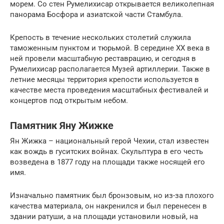
морем. Со стен Румелихисар открывается великолепная
панорама Босфора и азиатской части Стамбула.
Крепость в течение нескольких столетий служила
таможенным пунктом и тюрьмой. В середине XX века в
ней провели масштабную реставрацию, и сегодня в
Румелихисар располагается Музей артиллерии. Также в
летние месяцы территория крепости используется в
качестве места проведения масштабных фестивалей и
концертов под открытым небом.
Памятник Яну Жижке
Ян Жижка – национальный герой Чехии, стал известен
как вождь в гуситских войнах. Скульптура в его честь
возведена в 1877 году на площади также носящей его
имя.
Изначально памятник был бронзовым, но из-за плохого
качества материала, он накренился и был перенесен в
здании ратуши, а на площади установили новый, на