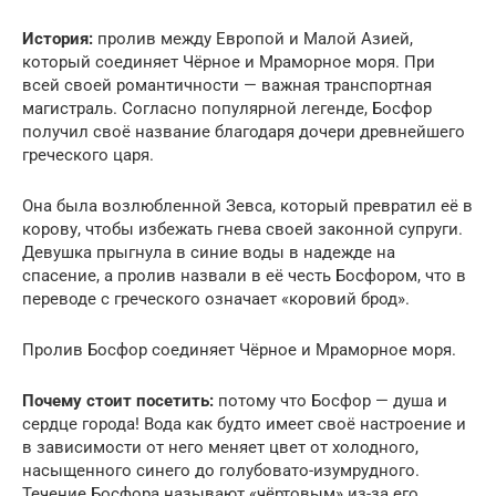
История:
пролив между Европой и Малой Азией,
который соединяет Чёрное и Мраморное моря. При
всей своей романтичности — важная транспортная
магистраль. Согласно популярной легенде, Босфор
получил своё название благодаря дочери древнейшего
греческого царя.
Она была возлюбленной Зевса, который превратил её в
корову, чтобы избежать гнева своей законной супруги.
Девушка прыгнула в синие воды в надежде на
спасение, а пролив назвали в её честь Босфором, что в
переводе с греческого означает «коровий брод».
Пролив Босфор соединяет Чёрное и Мраморное моря.
Почему стоит посетить:
потому что Босфор — душа и
сердце города! Вода как будто имеет своё настроение и
в зависимости от него меняет цвет от холодного,
насыщенного синего до голубовато-изумрудного.
Течение Босфора называют «чёртовым» из-за его