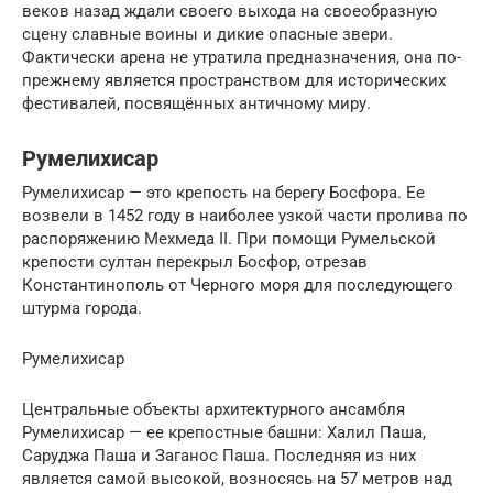
веков назад ждали своего выхода на своеобразную
сцену славные воины и дикие опасные звери.
Фактически арена не утратила предназначения, она по-
прежнему является пространством для исторических
фестивалей, посвящённых античному миру.
Румелихисар
Румелихисар — это крепость на берегу Босфора. Ее
возвели в 1452 году в наиболее узкой части пролива по
распоряжению Мехмеда II. При помощи Румельской
крепости султан перекрыл Босфор, отрезав
Константинополь от Черного моря для последующего
штурма города.
Румелихисар
Центральные объекты архитектурного ансамбля
Румелихисар — ее крепостные башни: Халил Паша,
Саруджа Паша и Заганос Паша. Последняя из них
является самой высокой, возносясь на 57 метров над