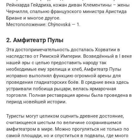
Рейнхарда Гейдриха, кожан диван Клементины – жены
Черчилля, спальню французского министра Аристида
Бриане и многое другое.
Местоположение: Chýnovská — 1.
2. Амфитеатр Пулы
Эта достопримечательность досталась Хорватии в
наследство от Римской Империи. Возведённый в I веке
нашей эры с целью предоставить народу так
необходимые ему зрелища и хлеб, Амфитеатр Пулы
исправно выполнял функцию огромной арены для
проведения гладиаторских боёв. В средние века здесь
устраивали побоища рыцари, велась ярмарочная
торговля. Полная реставрация арены была проведена в
период новейшей истории.
Туристы могут целиком оценить древнее достояние,
считающееся шестым по величине сохранившемся
амфитеатром в мире. Можно прогуляться не только по
самой площади, но и спуститься в подвалы, где много