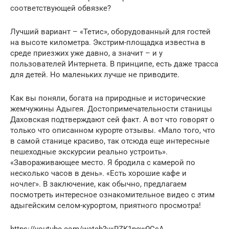
соответствующей обвязке?
Лучший вариант – «Тетис», оборудованный для гостей
на высоте километра. Экстрим-площадка известна в
среде приезжих уже давно, а значит – и у
пользователей Интернета. В принципе, есть даже трасса
для детей. Но маленьких лучше не приводите.
Как вы поняли, богата на природные и исторические
жемчужины Адыгея. Достопримечательности станицы
Даховская подтверждают сей факт. А вот что говорят о
только что описанном курорте отзывы. «Мало того, что
в самой станице красиво, так отсюда еще интересные
пешеходные экскурсии реально устроить».
«Завораживающее место. Я бродила с камерой по
несколько часов в день». «Есть хорошие кафе и
ночлег». В заключение, как обычно, предлагаем
посмотреть интересное ознакомительное видео с этим
адыгейским селом-курортом, приятного просмотра!
https://youtube.com/watch?v=RZK1pew0CsA