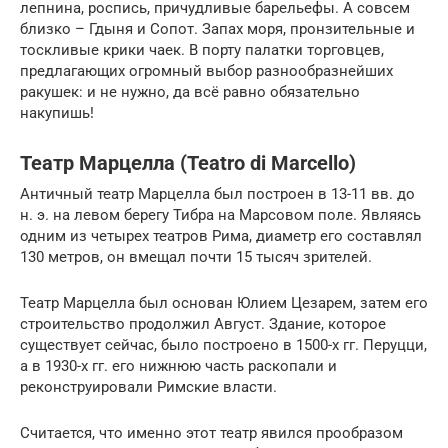
лепнина, роспись, причудливые барельефы. А совсем
близко – Гдыня и Сопот. Запах моря, пронзительные и
тоскливые крики чаек. В порту палатки торговцев,
предлагающих огромный выбор разнообразнейших
ракушек: и не нужно, да всё равно обязательно
накупишь!
Театр Марцелла (Teatro di Marcello)
Античный театр Марцелла был построен в 13-11 вв. до
н. э. на левом берегу Тибра на Марсовом поле. Являясь
одним из четырех театров Рима, диаметр его составлял
130 метров, он вмещал почти 15 тысяч зрителей.
Театр Марцелла был основан Юлием Цезарем, затем его
строительство продолжил Август. Здание, которое
существует сейчас, было построено в 1500-х гг. Перуцци,
а в 1930-х гг. его нижнюю часть раскопали и
реконструировали Римские власти.
Считается, что именно этот театр явился прообразом