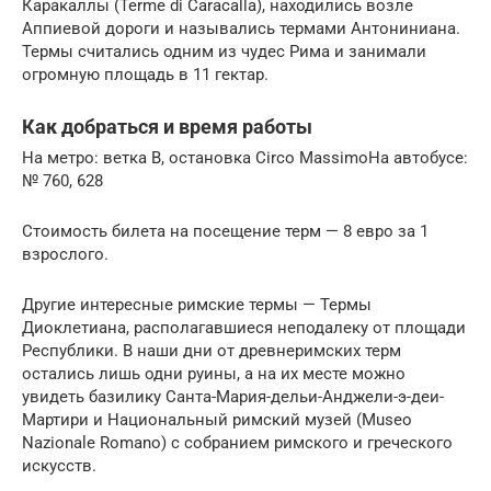
Каракаллы (Terme di Caracalla), находились возле
Аппиевой дороги и назывались термами Антониниана.
Термы считались одним из чудес Рима и занимали
огромную площадь в 11 гектар.
Как добраться и время работы
На метро: ветка B, остановка Circo MassimoНа автобусе:
№ 760, 628
Стоимость билета на посещение терм — 8 евро за 1
взрослого.
Другие интересные римские термы — Термы
Диоклетиана, располагавшиеся неподалеку от площади
Республики. В наши дни от древнеримских терм
остались лишь одни руины, а на их месте можно
увидеть базилику Санта-Мария-дельи-Анджели-э-деи-
Мартири и Национальный римский музей (Museo
Nazionale Romano) с собранием римского и греческого
искусств.