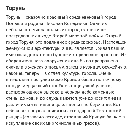
Торунь
Торунь – сказочно красивый средневековый город
Польши и родина Николая Коперника. Один из
небольшого числа польских городов, почти не
пострадавших в ходе Второй мировой войны. Старый
город Торуня, это подлинное средневековье. Настоящей
жемчужиной архитектуры XIII в. является Кривая башня,
имеющая достаточно бурное историческое прошлое. Из
оборонительного сооружения она была превращена
сначала в женскую тюрьму, затем в кузницу, оружейную,
наконец теперь – в отдел культуры города. Очень
впечатляет прогулка мимо Кривой башни по ночному
городу: мерцающий огонёк в конце узкой улочки,
растворяющиеся высоко в чёрном небе каменные
стены домов, и до слуха, кажется, уже доносится едва
различимый в тишине цокот копыт по брусчатке. Вот
сейчас из проулка появится легендарный Тевтонский
рыцарь (согласно легенде, строивший Кривую башню в
искупление своих многочисленных грехов).