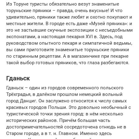
Из Торуне туристы обязательно везут знаменитые
торуньские пряники – правда, очень вкусные! И что
удивительно, пряники также любят и охотно покупают и
местные жители. В городе есть даже «Музей пряника»: и
это не застывшие скучные экспозиции с несъедобными
экспонатами, а настоящая пекарня XVI в. Здесь, под
руководством опытного пекаря и симпатичной ведьмы,
вы сами приготовите знаменитые торуньские пряники
по старинным рецептам. А в магазинчике при пекарне
такой выбор готовых пряников, что глаза разбегаются.
Гданьск
Гданьск – один из городов современного польского
Трёхградья, в далёком прошлом немецкий вольный
город Данциг. Он заслужено относится к числу самых
красивых городов Польши. Это довольно необычный с
туристической точки зрения город: в нём несколько
исторических районов. Причём большая часть
достопримечательностей сосредоточена отнюдь не в
Старом городе, а в т. н. Главном. Именно здесь