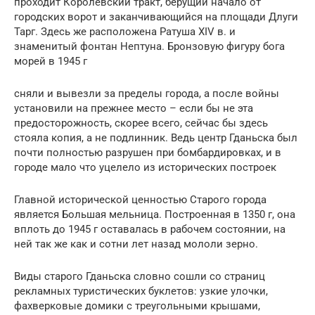
проходит Королевский тракт, берущий начало от
городских ворот и заканчивающийся на площади Длуги
Тарг. Здесь же расположена Ратуша XIV в. и
знаменитый фонтан Нептуна. Бронзовую фигуру бога
морей в 1945 г
сняли и вывезли за пределы города, а после войны
установили на прежнее место – если бы не эта
предосторожность, скорее всего, сейчас бы здесь
стояла копия, а не подлинник. Ведь центр Гданьска был
почти полностью разрушен при бомбардировках, и в
городе мало что уцелело из исторических построек
Главной исторической ценностью Старого города
является Большая мельница. Построенная в 1350 г, она
вплоть до 1945 г оставалась в рабочем состоянии, на
ней так же как и сотни лет назад мололи зерно.
Виды старого Гданьска словно сошли со страниц
рекламных туристических буклетов: узкие улочки,
фахверковые домики с треугольными крышами,