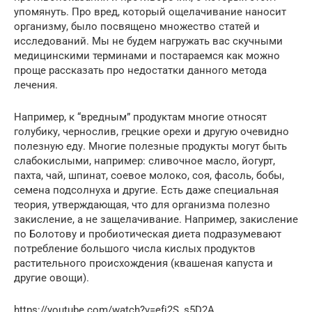
упомянуть. Про вред, который ощелачивание наносит
организму, было посвящено множество статей и
исследований. Мы не будем нагружать вас скучными
медицинскими терминами и постараемся как можно
проще рассказать про недостатки данного метода
лечения.
Например, к “вредным” продуктам многие относят
голубику, чернослив, грецкие орехи и другую очевидно
полезную еду. Многие полезные продукты могут быть
слабокислыми, например: сливочное масло, йогурт,
пахта, чай, шпинат, соевое молоко, соя, фасоль, бобы,
семена подсолнуха и другие. Есть даже специальная
теория, утверждающая, что для организма полезно
закисление, а не защелачивание. Например, закисление
по Болотову и пробиотическая диета подразумевают
потребление большого числа кислых продуктов
растительного происхождения (квашеная капуста и
другие овощи).
https://youtube.com/watch?v=efj2S_s5D2A