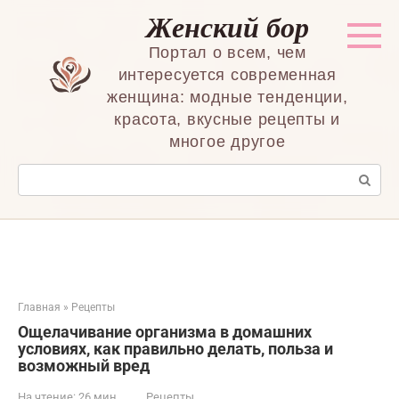
Перейти
Женский бор
к
контенту
Портал о всем, чем
интересуется современная
женщина: модные тенденции,
красота, вкусные рецепты и
многое другое
Поиск:
Главная
»
Рецепты
Ощелачивание организма в домашних
условиях, как правильно делать, польза и
возможный вред
На чтение:
26 мин
Рецепты