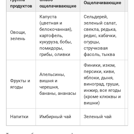
Ощелачивающие
продуктов
ощелачивающие
о
Капуста
Сельдерей,
Лу
(цветная и
зеленый салат,
ки
белокочанная),
свекла, редька,
Овощи,
шп
картофель,
редис, кабачки,
зелень
бр
кукуруза, бобы,
огурцы,
че
помидоры,
стручковая
о
грибы, оливки
фасоль, тыква
Финики, изюм,
персики, киви,
Ци
Апельсины,
яблоки, дыня,
(к
Фрукты и
вишня и
виноград, груши,
ап
ягоды
черешня,
инжир, все ягоды
ма
бананы, ананасы
(кроме клюквы и
ар
вишни)
Тр
Напитки
Имбирный чай
Зеленый чай
во