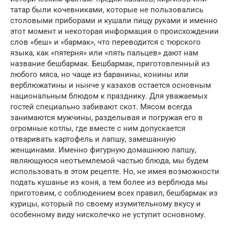
татар были кочевниками, которые не пользовались
столовыми приборами и кушали пищу руками и именно
этот момент и некоторая информация о происхождении
слов «беш» и «бармак», что переводится с тюрского
языка, как «пятерня» или «пять пальцев» дают нам
название бешбармак. Бешбармак, приготовленный из
любого мяса, но чаще из баранины, конины или
верблюжатины и нынче у казахов остается основным
национальным блюдом к празднику. Для уважаемых
гостей специально забивают скот. Мясом всегда
занимаются мужчины, разделывая и погружая его в
огромные котлы, где вместе с ним допускается
отваривать картофель и лапшу, замешанную
женщинами. Именно фигурную домашнюю лапшу,
являющуюся неотъемлемой частью блюда, мы будем
использовать в этом рецепте. Но, не имея возможности
подать кушанье из коня, а тем более из верблюда мы
приготовим, с соблюдением всех правил, бешбармак из
курицы, который по своему изумительному вкусу и
особенному виду нисколечко не уступит основному.