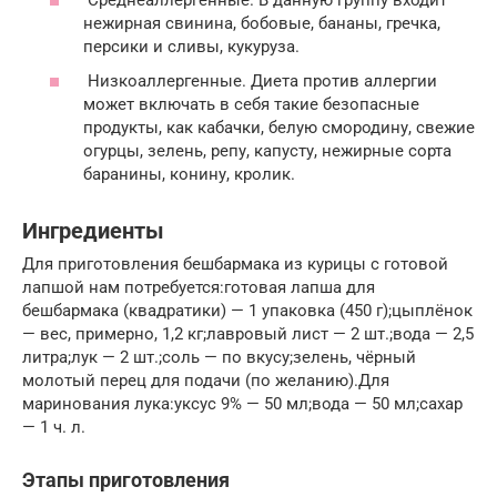
нежирная свинина, бобовые, бананы, гречка,
персики и сливы, кукуруза.
Низкоаллергенные. Диета против аллергии
может включать в себя такие безопасные
продукты, как кабачки, белую смородину, свежие
огурцы, зелень, репу, капусту, нежирные сорта
баранины, конину, кролик.
Ингредиенты
Для приготовления бешбармака из курицы с готовой
лапшой нам потребуется:готовая лапша для
бешбармака (квадратики) — 1 упаковка (450 г);цыплёнок
— вес, примерно, 1,2 кг;лавровый лист — 2 шт.;вода — 2,5
литра;лук — 2 шт.;соль — по вкусу;зелень, чёрный
молотый перец для подачи (по желанию).Для
маринования лука:уксус 9% — 50 мл;вода — 50 мл;сахар
— 1 ч. л.
Этапы приготовления